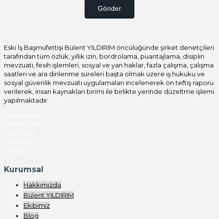
Gönder
Eski İş Başmüfettişi Bülent YILDIRIM öncülüğünde şirket denetçileri
tarafından tüm özlük, yıllık izin, bordrolama, puantajlama, disiplin
mevzuatı, fesih işlemleri, sosyal ve yan haklar, fazla çalışma, çalışma
saatleri ve ara dinlenme süreleri başta olmak üzere iş hukuku ve
sosyal güvenlik mevzuatı uygulamaları incelenerek ön teftiş raporu
verilerek, insan kaynakları birimi ile birlikte yerinde düzeltme işlemi
yapılmaktadır.
Instagram
Facebook
YouTube
LinkedIn
Google
Kurumsal
Hakkımızda
Bülent YILDIRIM
Ekibimiz
Blog