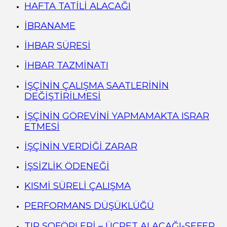
HAFTA TATİLİ ALACAĞI
İBRANAME
İHBAR SÜRESİ
İHBAR TAZMİNATI
İŞÇİNİN ÇALIŞMA SAATLERİNİN
DEĞİŞTİRİLMESİ
İŞÇİNİN GÖREVİNİ YAPMAMAKTA ISRAR
ETMESİ
İŞÇİNİN VERDİĞİ ZARAR
İŞSİZLİK ÖDENEĞİ
KISMİ SÜRELİ ÇALIŞMA
PERFORMANS DÜŞÜKLÜĞÜ
TIR ŞOFÖRLERİ – ÜCRET ALACAĞI-SEFER