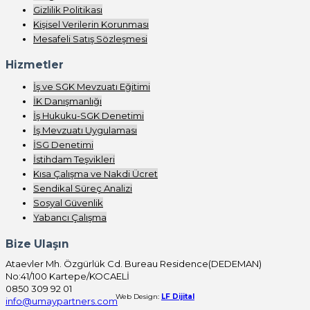
Gizlilik Politikası
Kişisel Verilerin Korunması
Mesafeli Satış Sözleşmesi
Hizmetler
İş ve SGK Mevzuatı Eğitimi
İK Danışmanlığı
İş Hukuku-SGK Denetimi
İş Mevzuatı Uygulaması
İSG Denetimi
İstihdam Teşvikleri
Kısa Çalışma ve Nakdi Ücret
Sendikal Süreç Analizi
Sosyal Güvenlik
Yabancı Çalışma
Bize Ulaşın
Ataevler Mh. Özgürlük Cd. Bureau Residence(DEDEMAN)
No:41/100 Kartepe/KOCAELİ
0850 309 92 01
Web Design:
LF Dijital
info@umaypartners.com