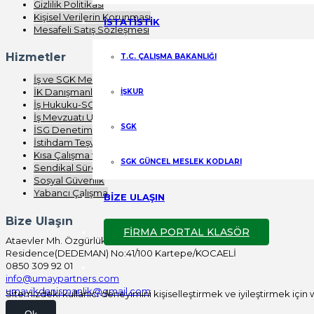
Gizlilik Politikası
Kişisel Verilerin Korunması
İSTATİSTİK
Mesafeli Satış Sözleşmesi
Hizmetler
T.C. ÇALIŞMA BAKANLIĞI
İş ve SGK Mevzuatı Eğitimi
İK Danışmanlığı
İŞKUR
İş Hukuku-SGK Denetimi
İş Mevzuatı Uygulaması
SGK
İSG Denetimi
İstihdam Teşvikleri
Kısa Çalışma ve Nakdi Ücret
SGK GÜNCEL MESLEK KODLARI
Sendikal Süreç Analizi
Sosyal Güvenlik
Yabancı Çalışma
BİZE ULAŞIN
Bize Ulaşın
FİRMA PORTAL KLASÖR
Ataevler Mh. Özgürlük Cd. Bureau
Residence(DEDEMAN) No:41/100 Kartepe/KOCAELİ
0850 309 92 01
info@umaypartners.com
umayikdanismanlik@gmail.com
Sitemizdeki kullanıcı deneyimini kişiselleştirmek ve iyileştirmek için