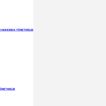
RI HAKKINDA YÖNETMELİK
YÖNETMELİK