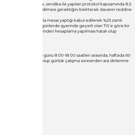
 çalışmasının bulunmadığını, sendika ile yapılan protokol kapsamında 8,5
erin tamamının mahsup edilmesi gerektiğini belirterek davanın reddine
r verilmiştir.
en günlerde bir saat fazla mesai yaptığı kabul edilerek %25 zamlı
lıştığı kabul edilen günlerde işyerinde geçerli olan TİS’e göre bir
ne bir saatlik süre üzerinden hesaplama yapılması hatalı olup
, davacının haftanın 6 günü 8:00-18:00 saatleri arasında, haftada 60
up edilmediği anlaşılmış olup günlük çalışma süresinden ara dinlenme
a nedeni yapılmıştır.”