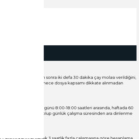
leden önce ve öğleden sonra iki defa 30 dakika çay molası verildiğini,
saat olduğu halde Mahkemece dosya kapsamı dikkate alınmadan
, davacının haftanın 6 günü 8:00-18:00 saatleri arasında, haftada 60
up edilmediği anlaşılmış olup günlük çalışma süresinden ara dinlenme
a nedeni yapılmıştır.”
t çalıştığı kabul edilerek 3 saatlik fazla çalışmasına göre hesaplama