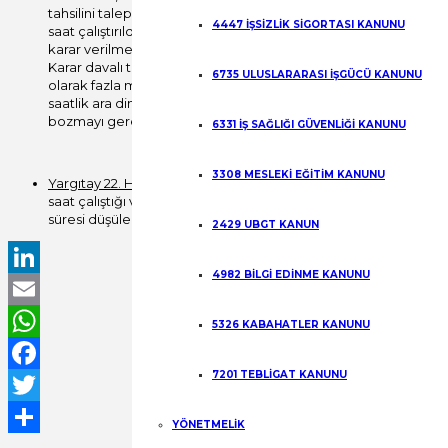
tahsilini talep etmiştir. Davalı vekili, davacının haftada 42,5 sa
4447 İŞSİZLİK SİGORTASI KANUNU
saat çalıştırıldığını, zamanaşımı itirazında bulunduklarını, e
karar verilmesini talep etmiştir. Mahkemece, hükme esas alınan
Karar davalı tarafından temyiz edilmiştir. Mahkemece hükme esas
6735 ULUSLARARASI İŞGÜCÜ KANUNU
olarak fazla mesai alacağı hesaplanmıştır. Dairemizin inceleme
saatlik ara dinlenmenin 30 dakikası çalışma süresinden sayılar
bozmayı gerektirmiştir.”
6331 İŞ SAĞLIĞI GÜVENLİĞİ KANUNU
3308 MESLEKİ EĞİTİM KANUNU
Yargıtay 22. HD. 2012/11806 E. 2013/1258 K. 29/01/2013 sayılı kara
saat çalıştığı ve haftalık 15 saat fazla mesai yaptığı kabul ed
süresi düşülerek fazla mesai alacağının belirlenmesi gerekirken y
2429 UBGT KANUN
4982 BİLGİ EDİNME KANUNU
LinkedIn
Email
5326 KABAHATLER KANUNU
WhatsApp
7201 TEBLİGAT KANUNU
Facebook
Twitter
YÖNETMELİK