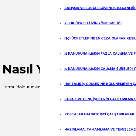
Share
ÇALIŞMA VE SOSYAL GÜVENLİK BAKANLIĞI
YILLIK ÜCRETLİ İZİN YÖNETMELİĞİ
İŞÇİ ÜCRETLERİNDEN CEZA OLARAK KESİ
İŞ KANUNUNA İLİŞKİN FAZLA ÇALIŞMA VE
Nasıl Yardımcı Olabili
İŞ KANUNUNA İLİŞKİN ÇALIŞMA SÜRELERİ 
HAFTALIK İŞ GÜNLERİNE BÖLÜNEMEYEN Ç
Formu doldurun en kısa sürede sizinle iletişime geçelim.
Fill out this field
ÇOCUK VE GENÇ İŞÇİLERİN ÇALIŞTIRILMA
Fill out this field
POSTALAR HALİNDE İŞÇİ ÇALIŞTIRILARAK
Fill out this field
HAZIRLAMA, TAMAMLAMA VE TEMİZLEME İ