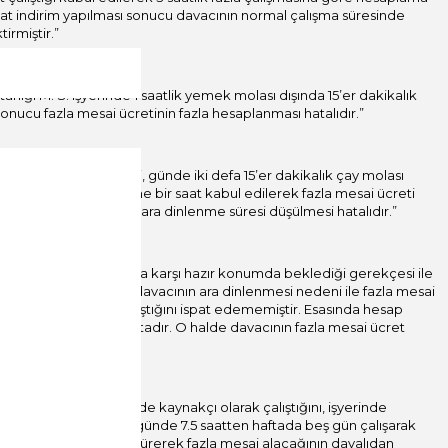
 saat indirim yapılması sonucu davacının normal çalışma süresinde
irmiştir.”
ı tanığı M. S. işyerinde 1 saatlik yemek molası dışında 15’er dakikalık
onucu fazla mesai ücretinin fazla hesaplanması hatalıdır.”
nde 1 saat öğle tatili, günde iki defa 15’er dakikalık çay molası
aplanırken, ara dinlenme bir saat kabul edilerek fazla mesai ücreti
mesi gerekirken 1 saat ara dinlenme süresi düşülmesi hatalıdır.”
n emir ve talimatlarına karşı hazır konumda beklediği gerekçesi ile
nda belirtildiği üzere davacının ara dinlenmesi nedeni ile fazla mesai
resi içinde fiilen çalıştığını ispat edememiştir. Esasında hesap
e olduğu anlaşılmaktadır. O halde davacının fazla mesai ücret
torna kaynak bölümünde kaynakçı olarak çalıştığını, işyerinde
ekli olduğu tarihe kadar günde 7.5 saatten haftada beş gün çalışarak
ın belirtildiğini ileri sürerek fazla mesai alacağının davalıdan