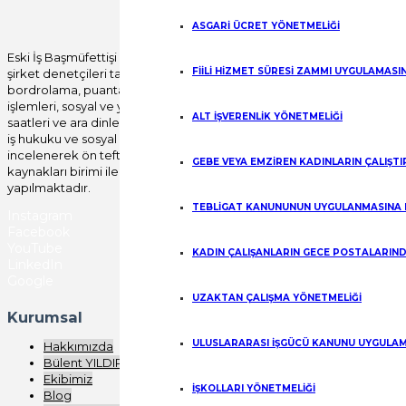
Gönder
ASGARİ ÜCRET YÖNETMELİĞİ
Eski İş Başmüfettişi Bülent YILDIRIM öncülüğünde
FİİLİ HİZMET SÜRESİ ZAMMI UYGULAMASI
şirket denetçileri tarafından tüm özlük, yıllık izin,
bordrolama, puantajlama, disiplin mevzuatı, fesih
işlemleri, sosyal ve yan haklar, fazla çalışma, çalışma
ALT İŞVERENLİK YÖNETMELİĞİ
saatleri ve ara dinlenme süreleri başta olmak üzere
iş hukuku ve sosyal güvenlik mevzuatı uygulamaları
incelenerek ön teftiş raporu verilerek, insan
GEBE VEYA EMZİREN KADINLARIN ÇALIŞT
kaynakları birimi ile birlikte yerinde düzeltme işlemi
yapılmaktadır.
TEBLİGAT KANUNUNUN UYGULANMASINA 
Instagram
Facebook
YouTube
KADIN ÇALIŞANLARIN GECE POSTALARIND
LinkedIn
Google
UZAKTAN ÇALIŞMA YÖNETMELİĞİ
Kurumsal
ULUSLARARASI İŞGÜCÜ KANUNU UYGULAM
Hakkımızda
Bülent YILDIRIM
Ekibimiz
İŞKOLLARI YÖNETMELİĞİ
Blog