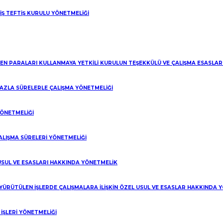
 İŞ TEFTİŞ KURULU YÖNETMELİĞİ
LEN PARALARI KULLANMAYA YETKİLİ KURULUN TEŞEKKÜLÜ VE ÇALIŞMA ESASLA
 FAZLA SÜRELERLE ÇALIŞMA YÖNETMELİĞİ
riz?
YÖNETMELİĞİ
ALIŞMA SÜRELERİ YÖNETMELİĞİ
 USUL VE ESASLARI HAKKINDA YÖNETMELİK
 YÜRÜTÜLEN İŞLERDE ÇALIŞMALARA İLİŞKİN ÖZEL USUL VE ESASLAR HAKKINDA 
ŞLERİ YÖNETMELİĞİ