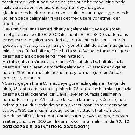
tespit etmek yahut bazı gece çalışmalarına herhangi bir oranda
fazla ücret ödenmesi usulünü koymak veyahut gece
işletilmelerinde ekonomik bir zorunluluk bulunmayan işyerlerinde
işçilerin gece çalışmalarını yasak etmek üzere yönetmelikler
çıkartılabilir.
Davacının çalışına saatleri itibariyle çalışmaları gece çalışması
niteliğinde ise de, 16:00-20:00 ile sabah 06:00-08:00 saatleri arası
çalışması gece çalışma saatleri dışında kaldığından, bu saatlerin
gece çalışması sayılacağına ilişkin yönetmelik de bulunmadığından
bilirkişinin günlük hafta içi 12 ve hafta sonu 14 saatin tamamını gece
çalışması olarak değerlendirmesi hatalıdır.
Haftalık çalışma süresi kural olarak 45 saat olup bu haftalık fazla
çalışma süresini aşan kısım fazla çalışmadır. Bir saate denk gelen
ücretin %50 artırılması ile hesaplama yapılması gerekir. Ancak
gece çalışmalarının
7,5 saati geçen kısmı 69.maddeye göre fazla çalışma niteliğinde
olup, 45 saat aşılmasa da o günlerde 7,5 saati aşan kısımlar için fazla
çalışma ücreti ödenmelidir. Davalı işveren bu fazla çalışmanın
normal kısmını yani 45 saat içinde kalan kısmını aylık ücret içinde
ödemiştir. Bu durumda davacının 7,5 saati aşan kısımlar açısından
sadece %50 zamlı kısım alacağı bulunmaktadır. Mahkemece
gerekirse bilirkişiden rapor alınmak suretiyle 45 saat geçemeyen
saatler yönünden %50 zamlı kısmı hüküm altına alınmalıdır.”
(7. HD
2013/22706 E. 2014/11110 K. 22/05/2014)