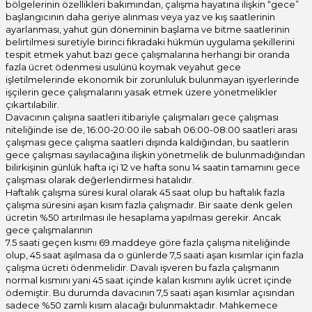
bölgelerinin özellikleri bakımından, çalışma hayatına ilişkin “gece”
başlangıcının daha geriye alınması veya yaz ve kış saatlerinin
ayarlanması, yahut gün döneminin başlama ve bitme saatlerinin
belirtilmesi suretiyle birinci fıkradaki hükmün uygulama şekillerini
tespit etmek yahut bazı gece çalışmalarına herhangi bir oranda
fazla ücret ödenmesi usulünü koymak veyahut gece
işletilmelerinde ekonomik bir zorunluluk bulunmayan işyerlerinde
işçilerin gece çalışmalarını yasak etmek üzere yönetmelikler
çıkartılabilir.
Davacının çalışına saatleri itibariyle çalışmaları gece çalışması
niteliğinde ise de, 16:00-20:00 ile sabah 06:00-08:00 saatleri arası
çalışması gece çalışma saatleri dışında kaldığından, bu saatlerin
gece çalışması sayılacağına ilişkin yönetmelik de bulunmadığından
bilirkişinin günlük hafta içi 12 ve hafta sonu 14 saatin tamamını gece
çalışması olarak değerlendirmesi hatalıdır.
Haftalık çalışma süresi kural olarak 45 saat olup bu haftalık fazla
çalışma süresini aşan kısım fazla çalışmadır. Bir saate denk gelen
ücretin %50 artırılması ile hesaplama yapılması gerekir. Ancak
gece çalışmalarının
7.5 saati geçen kısmı 69.maddeye göre fazla çalışma niteliğinde
olup, 45 saat aşılmasa da o günlerde 7,5 saati aşan kısımlar için fazla
çalışma ücreti ödenmelidir. Davalı işveren bu fazla çalışmanın
normal kısmını yani 45 saat içinde kalan kısmını aylık ücret içinde
ödemiştir. Bu durumda davacının 7,5 saati aşan kısımlar açısından
sadece %50 zamlı kısım alacağı bulunmaktadır. Mahkemece