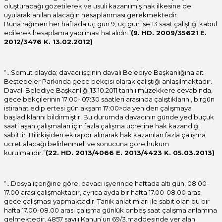
oluşturacağı gözetilerek ve usuli kazanılmış hak ilkesine de
uyularak anılan alacağın hesaplanması gerekmektedir.
Buna rağmen her haftada üç gün 9, üç gün ise 13 saat çalıştığı kabul
edilerek hesaplama yapılması hatalıdır.”
(9. HD. 2009/35621 E.
2012/3476 K. 13.02.2012)
“…Somut olayda; davacı işçinin davalı Belediye Başkanlığına ait
Beştepeler Parkında gece bekçisi olarak çalıştığı anlaşılmaktadır.
Davalı Belediye Başkanlığı 13.10.2011 tarihli müzekkere cevabında,
gece bekçilerinin 17:00- 07:30 saatleri arasında çalıştıklarını, birgün
istirahat edip ertesi gün akşam 17:00>da yeniden çalışmaya
başladıklarını bildirmiştir. Bu durumda davacının günde yedibuçuk
saati aşan çalışmaları için fazla çalışma ücretine hak kazandığı
sabittir. Bilirkişiden ek rapor alınarak hak kazanılan fazla çalışma
ücret alacağı belirlenmeli ve sonucuna göre hüküm
kurulmalıdır.”
(22. HD. 2013/4066 E. 2013/4423 K. 05.03.2013)
“…Dosya içeriğine göre, davacı işyerinde haftada altı gün, 08.00-
17.00 arası çalışmaktadır, ayrıca ayda bir hafta 17.00-08.00 arası
gece çalışması yapmaktadır. Tanık anlatımları ile sabit olan bu bir
hafta 17.00-08.00 arası çalışma günlük onbeş saat çalışma anlamına
gelmektedir. 4857 sayılı Kanun’un 69/3.maddesinde yer alan