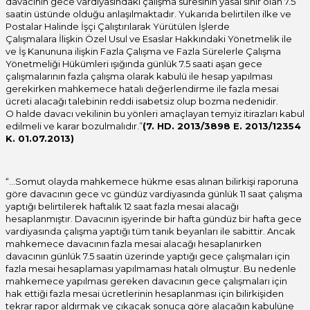
davacının gece vardiyasındaki çalışma süresinin yasal sınır olan 7.5
saatin üstünde olduğu anlaşılmaktadır. Yukarıda belirtilen ilke ve
Postalar Halinde İşçi Çalıştırılarak Yürütülen İşlerde
Çalışmalara İlişkin Özel Usul ve Esaslar Hakkındaki Yönetmelik ile
ve İş Kanununa ilişkin Fazla Çalışma ve Fazla Sürelerle Çalışma
Yönetmeliği Hükümleri ışığında günlük 7.5 saati aşan gece
çalışmalarının fazla çalışma olarak kabulü ile hesap yapılması
gerekirken mahkemece hatalı değerlendirme ile fazla mesai
ücreti alacağı talebinin reddi isabetsiz olup bozma nedenidir.
O halde davacı vekilinin bu yönleri amaçlayan temyiz itirazları kabul
edilmeli ve karar bozulmalıdır.”
(7. HD. 2013/3898 E. 2013/12354
K. 01.07.2013)
“…Somut olayda mahkemece hükme esas alınan bilirkişi raporuna
göre davacının gece vc gündüz vardiyasında günlük 11 saat çalışma
yaptığı belirtilerek haftalık 12 saat fazla mesai alacağı
hesaplanmıştır. Davacının işyerinde bir hafta gündüz bir hafta gece
vardiyasında çalışma yaptığı tüm tanık beyanları ile sabittir. Ancak
mahkemece davacının fazla mesai alacağı hesaplanırken
davacının günlük 7.5 saatin üzerinde yaptığı gece çalışmaları için
fazla mesai hesaplaması yapılmaması hatalı olmuştur. Bu nedenle
mahkemece yapılması gereken davacının gece çalışmaları için
hak ettiği fazla mesai ücretlerinin hesaplanması için bilirkişiden
tekrar rapor aldırmak ve çıkacak sonuca göre alacağın kabulüne