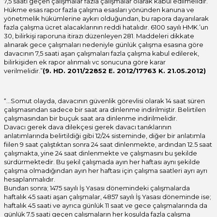
7,5 saati geçen çalışmalar fazla çalışmalar olarak kabul edilmelidir.
Hükme esas rapor fazla çalışma esasları yönünden kanuna ve
yönetmelik hükümlerine aykırı olduğundan, bu rapora dayanılarak
fazla çalışma ücret alacaklarının reddi hatalıdır. 6100 sayılı HMK.’un
30, bilirkişi raporuna itirazı düzenleyen 281. Maddeleri dikkate
alınarak gece çalışmaları nedeniyle günlük çalışma esasına göre
davacının 7,5 saati aşan çalışmaları fazla çalışma kabul edilerek,
bilirkişiden ek rapor alınmalı vc sonucuna göre karar
verilmelidir.”
(9. HD. 2011/22852 E. 2012/17763 K. 21.05.2012)
“…Somut olayda, davacının güvenlik görevlisi olarak 14 saat süren
çalışmasından sadece bir saat ara dinlenme indirilmiştir. Belirtilen
çalışmasından bir buçuk saat ara dinlenme indirilmelidir.
Davacı gerek dava dilekçesi gerek davacı tanıklarının
anlatımlarında belirtildiği gibi 12/24 sisteminde, diğer bir anlatımla
fiilen 9 saat çalıştıktan sonra 24 saat dinlenmekte, ardından 12.5 saat
çalışmakta, yine 24 saat dinlenmekte ve çalışmasını bu şekilde
sürdürmektedir. Bu şekil çalışmada ayın her haftası aynı şekilde
çalışma olmadığından ayın her haftası için çalışma saatleri ayrı ayrı
hesaplanmalıdır.
Bundan sonra; 1475 sayılı İş Yasası dönemindeki çalışmalarda
haftalık 45 saati aşan çalışmalar, 4857 sayılı İş Yasası döneminde ise;
haftalık 45 saati ve ayrıca günlük 11 saat ve gece çalışmalarında da
günlük 7.5 saati geçen çalışmaların her koşulda fazla çalışma