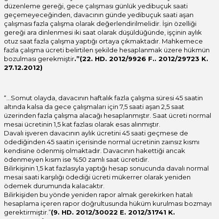
düzenleme gereği, gece çalışması günlük yedibuçuk saati
geçemeyeceğinden, davacının günde yedibuçuk saati aşan
çalışması fazla çalışma olarak değerlendirilmelidir. İşin özelliği
gereği ara dinlenmesi iki saat olarak düşüldüğünde, işçinin aylık
otuz saat fazla çalışma yaptığı ortaya çıkmaktadır. Mahkemece
fazla çalışma ücreti belirtilen şekilde hesaplanmak üzere hükmün
bozulması gerekmiştir
.”(22. HD. 2012/9926 F.. 2012/29723 K.
27.12.2012)
“…Somut olayda, davacının haftalık fazla çalışma süresi 45 saatin
altında kalsa da gece çalışmaları için 7,5 saati aşan 2,5 saat
üzerinden fazla çalışma alacağı hesaplanmıştır. Saat ücreti normal
mesai ücretinin 1,5 kat fazlası olarak esas alınmıştır.
Davalı işveren davacının aylık ücretini 45 saati geçmese de
ödediğinden 45 saatin içerisinde normal ücretinin zaınsız kısmı
kendisine ödenmiş olmaktadır. Davacının hakettiği ancak
ödenmeyen kısım ise %50 zamlı saat ücretidir.
Bilirkişinin 1,5 kat fazlasıyla yaptığı hesap sonucunda davalı normal
mesai saati karşılığı ödediği ücreti mükerrer olarak yeniden
ödemek durumunda kalacaktır.
Bilirkişiden bu yönde yeniden rapor almak gerekirken hatalı
hesaplama içeren rapor doğrultusunda hüküm kurulması bozmayı
gerektirmiştir.”
(9. HD. 2012/30022 E. 2012/31741 K.