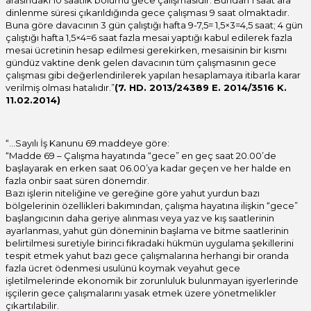
arasındaki 10 saatlik bölümü gece çalışmasıdır. Bundan 1 saat ara
dinlenme süresi çıkarıldığında gece çalışması 9 saat olmaktadır.
Buna göre davacının 3 gün çalıştığı hafta 9-7,5= 1,5×3=4,5 saat; 4 gün
çalıştığı hafta 1,5×4=6 saat fazla mesai yaptığı kabul edilerek fazla
mesai ücretinin hesap edilmesi gerekirken, mesaisinin bir kısmı
gündüz vaktine denk gelen davacının tüm çalışmasının gece
çalışması gibi değerlendirilerek yapılan hesaplamaya itibarla karar
verilmiş olması hatalıdır.”
(7. HD. 2013/24389 E. 2014/3516 K.
11.02.2014)
“…Sayılı İş Kanunu 69.maddeye göre:
“Madde 69 – Çalışma hayatında “gece” en geç saat 20.00’de
başlayarak en erken saat 06.00’ya kadar geçen ve her halde en
fazla onbir saat süren dönemdir.
Bazı işlerin niteliğine ve gereğine göre yahut yurdun bazı
bölgelerinin özellikleri bakımından, çalışma hayatına ilişkin “gece”
başlangıcının daha geriye alınması veya yaz ve kış saatlerinin
ayarlanması, yahut gün döneminin başlama ve bitme saatlerinin
belirtilmesi suretiyle birinci fıkradaki hükmün uygulama şekillerini
tespit etmek yahut bazı gece çalışmalarına herhangi bir oranda
fazla ücret ödenmesi usulünü koymak veyahut gece
işletilmelerinde ekonomik bir zorunluluk bulunmayan işyerlerinde
işçilerin gece çalışmalarını yasak etmek üzere yönetmelikler
çıkartılabilir.