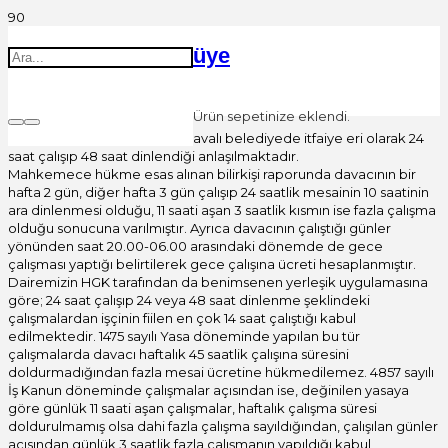
üye
Ürün
sepetinize eklendi.
“…Somut olayda davacının, davalı belediyede itfaiye eri olarak 24
saat çalışıp 48 saat dinlendiği anlaşılmaktadır.
Mahkemece hükme esas alınan bilirkişi raporunda davacının bir
hafta 2 gün, diğer hafta 3 gün çalışıp 24 saatlik mesainin 10 saatinin
ara dinlenmesi olduğu, 11 saati aşan 3 saatlik kısmın ise fazla çalışma
olduğu sonucuna varılmıştır. Ayrıca davacının çalıştığı günler
yönünden saat 20.00-06.00 arasındaki dönemde de gece
çalışması yaptığı belirtilerek gece çalışına ücreti hesaplanmıştır.
Dairemizin HGK tarafından da benimsenen yerleşik uygulamasına
göre; 24 saat çalışıp 24 veya 48 saat dinlenme şeklindeki
çalışmalardan işçinin fiilen en çok 14 saat çalıştığı kabul
edilmektedir. 1475 sayılı Yasa döneminde yapılan bu tür
çalışmalarda davacı haftalık 45 saatlik çalışına süresini
doldurmadığından fazla mesai ücretine hükmedilemez. 4857 sayılı
İş Kanun döneminde çalışmalar açısından ise, değinilen yasaya
göre günlük 11 saati aşan çalışmalar, haftalık çalışma süresi
doldurulmamış olsa dahi fazla çalışma sayıldığından, çalışılan günler
açısından günlük 3 saatlik fazla çalışmanın yapıldığı kabul