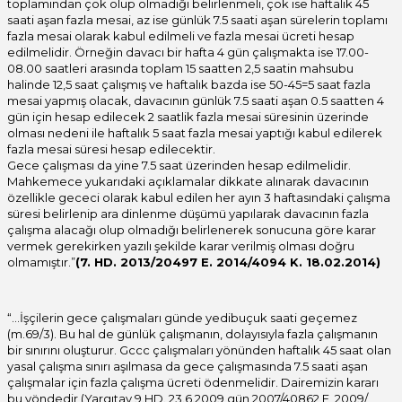
toplamından çok olup olmadığı belirlenmeli, çok ise haftalık 45
saati aşan fazla mesai, az ise günlük 7.5 saati aşan sürelerin toplamı
fazla mesai olarak kabul edilmeli ve fazla mesai ücreti hesap
edilmelidir. Örneğin davacı bir hafta 4 gün çalışmakta ise 17.00-
08.00 saatleri arasında toplam 15 saatten 2,5 saatin mahsubu
halinde 12,5 saat çalışmış ve haftalık bazda ise 50-45=5 saat fazla
mesai yapmış olacak, davacının günlük 7.5 saati aşan 0.5 saatten 4
gün için hesap edilecek 2 saatlik fazla mesai süresinin üzerinde
olması nedeni ile haftalık 5 saat fazla mesai yaptığı kabul edilerek
fazla mesai süresi hesap edilecektir.
Gece çalışması da yine 7.5 saat üzerinden hesap edilmelidir.
Mahkemece yukarıdaki açıklamalar dikkate alınarak davacının
özellikle gececi olarak kabul edilen her ayın 3 haftasındaki çalışma
süresi belirlenip ara dinlenme düşümü yapılarak davacının fazla
çalışma alacağı olup olmadığı belirlenerek sonucuna göre karar
vermek gerekirken yazılı şekilde karar verilmiş olması doğru
olmamıştır.”
(7. HD. 2013/20497 E. 2014/4094 K. 18.02.2014)
“…İşçilerin gece çalışmaları günde yedibuçuk saati geçemez
(m.69/3). Bu hal de günlük çalışmanın, dolayısıyla fazla çalışmanın
bir sınırını oluşturur. Gccc çalışmaları yönünden haftalık 45 saat olan
yasal çalışma sınırı aşılmasa da gece çalışmasında 7.5 saati aşan
çalışmalar için fazla çalışma ücreti ödenmelidir. Dairemizin kararı
bu yöndedir (Yargıtay 9.HD. 23.6.2009 gün 2007/40862 E, 2009/