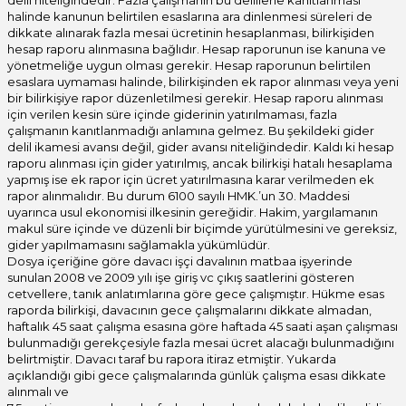
delil niteliğindedir. Fazla çalışmanın bu delillerle kanıtlanması
halinde kanunun belirtilen esaslarına ara dinlenmesi süreleri de
dikkate alınarak fazla mesai ücretinin hesaplanması, bilirkişiden
hesap raporu alınmasına bağlıdır. Hesap raporunun ise kanuna ve
yönetmeliğe uygun olması gerekir. Hesap raporunun belirtilen
esaslara uymaması halinde, bilirkişinden ek rapor alınması veya yeni
bir bilirkişiye rapor düzenletilmesi gerekir. Hesap raporu alınması
için verilen kesin süre içinde giderinin yatırılmaması, fazla
çalışmanın kanıtlanmadığı anlamına gelmez. Bu şekildeki gider
delil ikamesi avansı değil, gider avansı niteliğindedir. Kaldı ki hesap
raporu alınması için gider yatırılmış, ancak bilirkişi hatalı hesaplama
yapmış ise ek rapor için ücret yatırılmasına karar verilmeden ek
rapor alınmalıdır. Bu durum 6100 sayılı HMK.’un 30. Maddesi
uyarınca usul ekonomisi ilkesinin gereğidir. Hakim, yargılamanın
makul süre içinde ve düzenli bir biçimde yürütülmesini ve gereksiz,
gider yapılmamasını sağlamakla yükümlüdür.
Dosya içeriğine göre davacı işçi davalının matbaa işyerinde
sunulan 2008 ve 2009 yılı işe giriş vc çıkış saatlerini gösteren
cetvellere, tanık anlatımlarına göre gece çalışmıştır. Hükme esas
raporda bilirkişi, davacının gece çalışmalarını dikkate almadan,
haftalık 45 saat çalışma esasına göre haftada 45 saati aşan çalışması
bulunmadığı gerekçesiyle fazla mesai ücret alacağı bulunmadığını
belirtmiştir. Davacı taraf bu rapora itiraz etmiştir. Yukarda
açıklandığı gibi gece çalışmalarında günlük çalışma esası dikkate
alınmalı ve