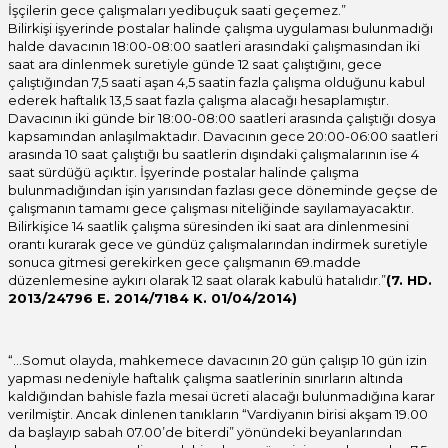
İşçilerin gece çalışmaları yedibuçuk saati geçemez.”
Bilirkişi işyerinde postalar halinde çalışma uygulaması bulunmadığı
halde davacının 18:00-08:00 saatleri arasındaki çalışmasından iki
saat ara dinlenmek suretiyle günde 12 saat çalıştığını, gece
çalıştığından 7,5 saati aşan 4,5 saatin fazla çalışma olduğunu kabul
ederek haftalık 13,5 saat fazla çalışma alacağı hesaplamıştır.
Davacının iki günde bir 18:00-08:00 saatleri arasında çalıştığı dosya
kapsamından anlaşılmaktadır. Davacının gece 20:00-06:00 saatleri
arasında 10 saat çalıştığı bu saatlerin dışındaki çalışmalarının ise 4
saat sürdüğü açıktır. İşyerinde postalar halinde çalışma
bulunmadığından işin yarısından fazlası gece döneminde geçse de
çalışmanın tamamı gece çalışması niteliğinde sayılamayacaktır.
Bilirkişice 14 saatlik çalışma süresinden iki saat ara dinlenmesini
orantı kurarak gece ve gündüz çalışmalarından indirmek suretiyle
sonuca gitmesi gerekirken gece çalışmanın 69.madde
düzenlemesine aykırı olarak 12 saat olarak kabulü hatalıdır.”
(7. HD.
2013/24796 E. 2014/7184 K. 01/04/2014)
“…Somut olayda, mahkemece davacının 20 gün çalışıp 10 gün izin
yapması nedeniyle haftalık çalışma saatlerinin sınırların altında
kaldığından bahisle fazla mesai ücreti alacağı bulunmadığına karar
verilmiştir. Ancak dinlenen tanıkların “Vardiyanın birisi akşam 19.00
da başlayıp sabah 07.00’de biterdi” yönündeki beyanlarından