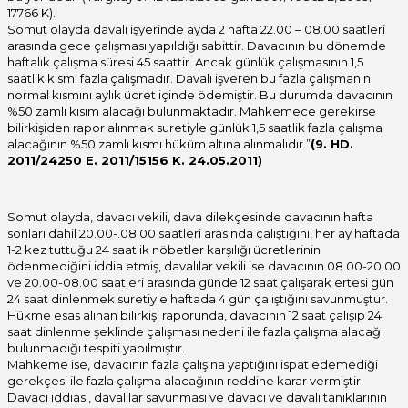
17766 K).
Somut olayda davalı işyerinde ayda 2 hafta 22.00 – 08.00 saatleri
arasında gece çalışması yapıldığı sabittir. Davacının bu dönemde
haftalık çalışma süresi 45 saattir. Ancak günlük çalışmasının 1,5
saatlik kısmı fazla çalışmadır. Davalı işveren bu fazla çalışmanın
normal kısmını aylık ücret içinde ödemiştir. Bu durumda davacının
%50 zamlı kısım alacağı bulunmaktadır. Mahkemece gerekirse
bilirkişiden rapor alınmak suretiyle günlük 1,5 saatlik fazla çalışma
alacağının %50 zamlı kısmı hüküm altına alınmalıdır.”
(9. HD.
2011/24250 E. 2011/15156 K. 24.05.2011)
Somut olayda, davacı vekili, dava dilekçesinde davacının hafta
sonları dahil 20.00-.08.00 saatleri arasında çalıştığını, her ay haftada
1-2 kez tuttuğu 24 saatlik nöbetler karşılığı ücretlerinin
ödenmediğini iddia etmiş, davalılar vekili ise davacının 08.00-20.00
ve 20.00-08.00 saatleri arasında günde 12 saat çalışarak ertesi gün
24 saat dinlenmek suretiyle haftada 4 gün çalıştığını savunmuştur.
Hükme esas alınan bilirkişi raporunda, davacının 12 saat çalışıp 24
saat dinlenme şeklinde çalışması nedeni ile fazla çalışma alacağı
bulunmadığı tespiti yapılmıştır.
Mahkeme ise, davacının fazla çalışına yaptığını ispat edemediği
gerekçesi ile fazla çalışma alacağının reddine karar vermiştir.
Davacı iddiası, davalılar savunması ve davacı ve davalı tanıklarının