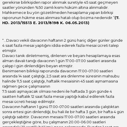
gerekirse bilirkişiden rapor alınmak suretiyle 45 saat geçmeyen
saatler yönünden %50 zamlı kısmı hüküm altına alınmalıdır.
Mahkemece bu yön gözetilmeden hesaplama yapan bilirkişi
raporunun hükme esas alınması hatalı olup bozma nedenidir.”
(7.
HD. 2013/15513 E. 2013/8198 K. 06.05.2013)
“…Davacı vekili davacının haftanın 2 günü hariç diğer günler günde
4 saat fazla mesai yaptığını iddia ederek fazla mesai ücreti talep
etmiştir.
Davacı tanık dinletmemiş, dinlenen ve beyanı hesaplamaya esas
alman davalı tanığı davacının 1 gün 17.00-07.00 saatleri arasında
çalışıp I gün dinlendiğini beyan etmiştir.
Benimsenen bilirkişi raporunda davacının 17.00-07.00 saatleri
arasında 14 saat çalıştığı, 2,5 saat ara dinlenme süresinin mahsubu
halinde 11,5 saat çalıştığı, haftalık mesaisinin 45 saati aşmamasına
rağmen gece çalışmasının
7.5 saati aşmayacak olması nedeni ile haftada 3 gün günde 4
saatten haftalık 12 saat fazla mesai yaptığı kabul edilerek fazla
mesai ücreti hesap edilmiştir.
Davacının haftanın 1 günü 17.00-07.00 saatleri arasında çalıştıktan
sonra ertesi gün dinlendiği, bu hali ile bir hafta 3 gün, bir hafta 4 gün
çalıştığı sabittir. Davacının mesaisi 17.00-07.00 saatleri arasında
gerçekleştiğine göre, bu çalışmanın 20.00-06.00 saatleri