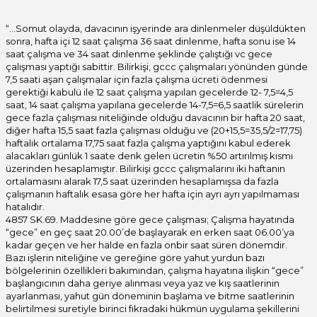
“…Somut olayda, davacının işyerinde ara dinlenmeler düşüldükten
sonra, hafta içi 12 saat çalışma 36 saat dinlenme, hafta sonu ise 14
saat çalışma ve 34 saat dinlenme şeklinde çalıştığı vc gece
çalışması yaptığı sabittir. Bilirkişi, gccc çalışmaları yönünden günde
7,5 saati aşan çalışmalar için fazla çalışma ücreti ödenmesi
gerektiği kabulü ile 12 saat çalışma yapılan gecelerde 12- 7,5=4,5
saat, 14 saat çalışma yapılana gecelerde 14-7,5=6,5 saatlik sürelerin
gece fazla çalışması niteliğinde olduğu davacının bir hafta 20 saat,
diğer hafta 15,5 saat fazla çalışması olduğu ve (20+15,5=35,5/2=17,75)
haftalık ortalama 17,75 saat fazla çalışma yaptığını kabul ederek
alacakları günlük 1 saate denk gelen ücretin %50 artırılmış kısmı
üzerinden hesaplamıştır. Bilirkişi gccc çalışmalarını iki haftanın
ortalamasını alarak 17,5 saat üzerinden hesaplamışsa da fazla
çalışmanın haftalık esasa göre her hafta için ayrı ayrı yapılmaması
hatalıdır.
4857 SK.69. Maddesine göre gece çalışması; Çalışma hayatında
“gece” en geç saat 20.00’de başlayarak en erken saat 06.00’ya
kadar geçen ve her halde en fazla onbir saat süren dönemdir.
Bazı işlerin niteliğine ve gereğine göre yahut yurdun bazı
bölgelerinin özellikleri bakımından, çalışma hayatına ilişkin “gece”
başlangıcının daha geriye alınması veya yaz ve kış saatlerinin
ayarlanması, yahut gün döneminin başlama ve bitme saatlerinin
belirtilmesi suretiyle birinci fıkradaki hükmün uygulama şekillerini