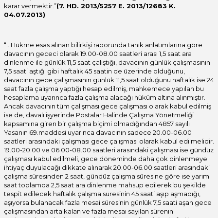
karar vermektir.”
(7. HD. 2013/5257 E. 2013/12683 K.
04.07.2013)
“…Hükme esas alınan bilirkişi raporunda tanık anlatımlarına göre
davacının gececi olarak 19.00-08.00 saatleri arası 1,5 saat ara
dinlenme ile günlük 11,5 saat çalıştığı, davacının günlük çalışmasının
7,5 saati aştığı gibi haftalık 45 saatin de üzerinde olduğunu,
davacının gece çalışmasının günlük 11,5 saat olduğunu haftalık ise 24
saat fazla çalışma yaptığı hesap edilmiş, mahkemece yapılan bu
hesaplama uyarınca fazla çalışma alacağı hüküm altına alınmıştır.
Ancak davacının tüm çalışması gece çalışması olarak kabul edilmiş
ise de, davalı işyerinde Postalar Halinde Çalışma Yönetmeliği
kapsamına giren bir çalışma biçimi olmadığından 4857 sayılı
Yasanın 69.maddesi uyarınca davacının sadece 20.00-06.00
saatleri arasındaki çalışması gece çalışması olarak kabul edilmelidir.
19.00-20.00 ve 06.00-08.00 saatleri arasındaki çalışması ise gündüz
çalışması kabul edilmeli, gece döneminde daha çok dinlenmeye
ihtiyaç duyulacağı dikkate alınarak 20.00-06.00 saatleri arasındaki
çalışma süresinden 2 saat, gündüz çalışma süresine göre ise yarım
saat toplamda 2,5 saat ara dinlenme mahsup edilerek bu şekilde
tespit edilecek haftalık çalışma süresinin 45 saati aşıp aşmadığı,
aşıyorsa bulanacak fazla mesai süresinin günlük 7,5 saati aşan gece
çalışmasından arta kalan ve fazla mesai sayılan sürenin