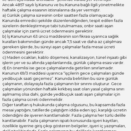
Ancak 4857 sayılı İş Kanunu ve bu Kanuna bağlı ilgili yönetmelikte
haftalık çalışma esasının istisnalarına da yer vermiştir.
a) Günlük çalışma süresinin onbir saatten fazla olamayacağı
Kanunda emredici şekilde düzenlendiğinden, tespit edilen fazla
sürelerin denkleştirmeye tabi tutulmaması, onbir saati aşan
çalışmalar için zamlı ücret ödenmesini gerektirir.
b) İş Kanununun 63 üncü maddesinin son fıkrası uyarınca sağlık
kuralları bakımından günde ancak 7,5 saat ve daha az çalışılması
gereken işlerde, bu süreyi aşan çalışmalar fazla mesai ücreti
ödenmesini gerektirir.
c) Maden ocakları, kablo döşemesi, kanalizasyon, tünel inşaatı gibi
işlerin yer ve su altında yapılanlarında, günlük çalışma esası vardır.
d) En önemlisi ise gece çalışmalarında getirilen sınırlamadır.
Kanunun 69/3 maddesi uyarınca “işçilerin gece çalışmaları günde
yedibuçuk saati geçemez”. Kanunda belirtilen bu süre günlük
çalışmanın, dolayısıyla fazla çalışmanın bir sınırını oluşturur. Gece
çalışmaları yönünden haftalık kırkbeş saat olan yasal çalışma sınırı
aşılmamış olsa dahi, günde yedibuçuk saati aşan çalışmalar için
fazla çalışma ücreti ödenmelidir.
Diğer taraftan ış hukukunda çalışma olgusunu, bu kapsamda fazla
mesai yaptığını, tatillerde çalıştığım iddia eden işçi, karşılığı ücretin
ödendiğini de işveren kanıtlamalıdır. Fazla çalışma her türlü delille
kanıtlanabilir. Fazla çalışmanın ispatı konusunda işyeri kayıtları,
özellikle işyerine giriş çıkışı gösteren belgeler, işyeri iç yazışmaları,