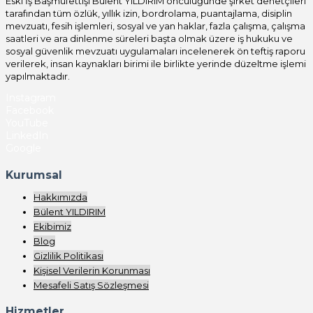
Eski İş Başmüfettişi Bülent YILDIRIM öncülüğünde şirket denetçileri
tarafından tüm özlük, yıllık izin, bordrolama, puantajlama, disiplin
mevzuatı, fesih işlemleri, sosyal ve yan haklar, fazla çalışma, çalışma
saatleri ve ara dinlenme süreleri başta olmak üzere iş hukuku ve
sosyal güvenlik mevzuatı uygulamaları incelenerek ön teftiş raporu
verilerek, insan kaynakları birimi ile birlikte yerinde düzeltme işlemi
yapılmaktadır.
Instagram
Facebook
YouTube
LinkedIn
Google
Kurumsal
Hakkımızda
Bülent YILDIRIM
Ekibimiz
Blog
Gizlilik Politikası
Kişisel Verilerin Korunması
Mesafeli Satış Sözleşmesi
Hizmetler