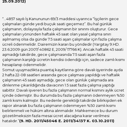
25.09.2012)
“…4857 sayılı İş Kanununun 69/3 maddesi uyarınca “İşçilerin gece
çalışmaları günde yedi buçuk saati geçemez”. Bu hal günlük
çalışmanın, dolayısıyla fazla çalışmanın bir sınırını oluşturur. Gece
çalışmaları yönünden haftalık 45 saat olan yasal çalışma sınırı
aşılmamış olsa da günde 7.5 saati aşan çalışmalar için fazla çalışma
ücreli ödenmelidir. Dairemizin kararı bu yöndedir (Yargıtay 9.HD.
23.6.2009 gün 2007/ 40862 E, 2009/ 17766 K). Ancak haftalık 45 saati
aşmadığı takdirde, gece çalışmasında 7.5 saati aşan fazla
çalışmanın karşılığı ücretin kendisi ödendiği için, sadece zamlı kısmı
hesaplanıp ödenmelidir.
Somut uyuşmazlıkta puantaj kayıtlarına göre davalı işyerinde ayda
2 hafta 22-08 saatleri arasında gece çalışması yapıldığı ve haftalık
çalışmanın 45 saati aşmadığı, gece olan günlük çalışmada ara
dinlenme çıkarıldığında davacının 1.5 saat fazla çalışma yaptığı
sabittir. Davalı işveren bu fazla çalışmanın normal kısmını aylık ücret
içinde ödemiştir. Bu durumda bu fazla çalışmanın ödenmeyen %50
zamlı kısmı kalmıştır. Bu nedenle gerektiği takdirde bilirkişiden ek
rapor alınarak bu fazla çalışmanın ödenmeyen %50 zamlı kısmı
belirlenmeli ve hüküm altına alınmalıdır. Mahkemece bu durum
gözetilmeksizin fazla mesai ücret alacağına karar verilmesi
hatalıdır.”
(9. HD. 2011/45046 E. 2011/34137 K. 03.10.2011)