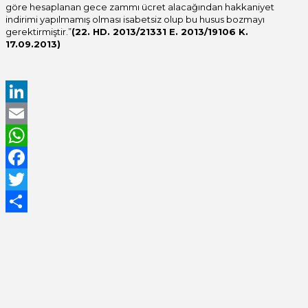
göre hesaplanan gece zammı ücret alacağından hakkaniyet
indirimi yapılmamış olması isabetsiz olup bu husus bozmayı
gerektirmiştir.”
(22. HD. 2013/21331 E. 2013/19106 K.
17.09.2013)
LinkedIn
Email
WhatsApp
Facebook
Twitter
Share