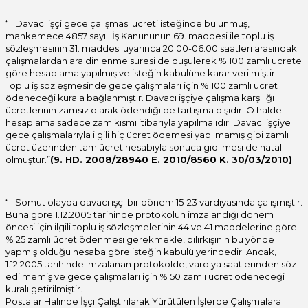
“…Davacı işçi gece çalışması ücreti isteğinde bulunmuş,
mahkemece 4857 sayılı İş Kanununun 69. maddesi ile toplu iş
sözleşmesinin 31. maddesi uyarınca 20.00-06.00 saatleri arasındaki
çalışmalardan ara dinlenme süresi de düşülerek % 100 zamlı ücrete
göre hesaplama yapılmış ve isteğin kabulüne karar verilmiştir.
Toplu iş sözleşmesinde gece çalışmaları için % 100 zamlı ücret
ödeneceği kurala bağlanmıştır. Davacı işçiye çalışma karşılığı
ücretlerinin zamsız olarak ödendiği de tartışma dışıdır. O halde
hesaplama sadece zam kısmı itibarıyla yapılmalıdır. Davacı işçiye
gece çalışmalarıyla ilgili hiç ücret ödemesi yapılmamış gibi zamlı
ücret üzerinden tam ücret hesabıyla sonuca gidilmesi de hatalı
olmuştur.”
(9. HD. 2008/28940 E. 2010/8560 K. 30/03/2010)
“…Somut olayda davacı işçi bir dönem 15-23 vardiyasında çalışmıştır.
Buna göre 1.12.2005 tarihinde protokolün imzalandığı dönem
öncesi için ilgili toplu iş sözleşmelerinin 44 ve 41.maddelerine göre
% 25 zamlı ücret ödenmesi gerekmekle, bilirkişinin bu yönde
yapmış olduğu hesaba göre isteğin kabulü yerindedir. Ancak,
1.12.2005 tarihinde imzalanan protokolde, vardiya saatlerinden söz
edilmemiş ve gece çalışmaları için % 50 zamlı ücret ödeneceği
kuralı getirilmiştir.
Postalar Halinde İşçi Çalıştırılarak Yürütülen İşlerde Çalışmalara