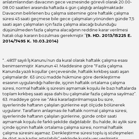
anlatımlarından davacının gece veznesinde görevli olarak 20.00-
08.00 saatleri arasında haftada 4 gün çalıştığı anlaşılmaktadır.
Davacının belirlenen bu çalışma sistemine göre haftalık çalışma
süresi 45 saati geçmese bile gece çalışmaları yönünden günde 7,5
saati aşan çalışmaları için fazla çalışma alacağı bulunduğu
düşünülmeden fazla çalışma alacağının reddine karar verilmesi
hatalı olup kararın bozulması gerekmiştir.”
(9. HD. 2013/15225 E.
2014/7495 K. 10.03.2014)
“…4857 sayılı îş Kanunu’nun da kural olarak haftalık çalışma esası
benimsenmiştir. Kanunun 41. Maddesine göre “Fazla çalışma.
Kanunda yazılı koşullar çerçevesinde, haftalık kırkbeş saati aşan
çalışmalardır. 63 üncü madde hükmüne göre denkleştirme
esasının uygulandığı hallerde, işçinin haftalık ortalama çalışma
süresi, normal haftalık iş süresini aşmamak koşulu ile bazı haftalarda
toplam kırkbeş saati aşsa dahi bu çalışmalar fazla çalışma sayılmaz”.
63. maddeye göre ise “Aksi kararlaştırılmamışsa bu süre,
işyerlerinde haftanın çalışılan günlerine eşit ölçüde bölünerek
uygulanır. Tarafların anlaşması ile haftalık normal çalışma süresi,
işyerlerinde haftanın çalışılan günlerine, günde onbir saati
aşmamak koşulu ile farklı şekilde dağıtılabilir. Bu halde, iki aylık süre
içinde işçinin haftalık ortalama çalışma süresi, normal haftalık
çalışma süresini aşamaz. Denkleştirme süresi toplu iş sözleşmeleri
ile dört aya kadar artırılabilir” şeklinde kurala yer verilmiştir.