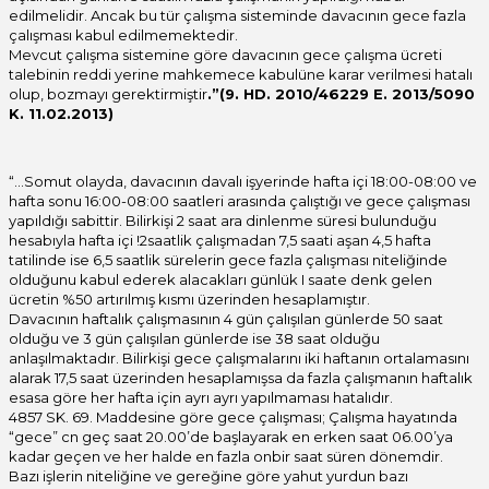
edilmelidir. Ancak bu tür çalışma sisteminde davacının gece fazla
çalışması kabul edilmemektedir.
Mevcut çalışma sistemine göre davacının gece çalışma ücreti
talebinin reddi yerine mahkemece kabulüne karar verilmesi hatalı
olup, bozmayı gerektirmiştir
.”(9. HD. 2010/46229 E. 2013/5090
K. 11.02.2013)
“…Somut olayda, davacının davalı işyerinde hafta içi 18:00-08:00 ve
hafta sonu 16:00-08:00 saatleri arasında çalıştığı ve gece çalışması
yapıldığı sabittir. Bilirkişi 2 saat ara dinlenme süresi bulunduğu
hesabıyla hafta içi !2saatlik çalışmadan 7,5 saati aşan 4,5 hafta
tatilinde ise 6,5 saatlik sürelerin gece fazla çalışması niteliğinde
olduğunu kabul ederek alacakları günlük I saate denk gelen
ücretin %50 artırılmış kısmı üzerinden hesaplamıştır.
Davacının haftalık çalışmasının 4 gün çalışılan günlerde 50 saat
olduğu ve 3 gün çalışılan günlerde ise 38 saat olduğu
anlaşılmaktadır. Bilirkişi gece çalışmalarını iki haftanın ortalamasını
alarak 17,5 saat üzerinden hesaplamışsa da fazla çalışmanın haftalık
esasa göre her hafta için ayrı ayrı yapılmaması hatalıdır.
4857 SK. 69. Maddesine göre gece çalışması; Çalışma hayatında
“gece” cn geç saat 20.00’de başlayarak en erken saat 06.00’ya
kadar geçen ve her halde en fazla onbir saat süren dönemdir.
Bazı işlerin niteliğine ve gereğine göre yahut yurdun bazı