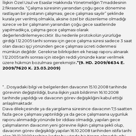
İlişkin Özel Usul ve Esaslar Hakkında Yönetmeliğin 7.maddesinin
2.fıkrasında. “Çalışma süresinin yarısından çoğu gece dönemine
rastlayan bir postanın çalışması, gece çalışması sayılır” şeklinde
kurala yer verilmiş olmakla, aksine özel bir düzenleme olmadığı
sürece ve bir çalışmanın yarısından çoğu gece saatlerinde
yapılmadıkça, çalışma gece çalışması olarak
değerlendirilemeyeccktir. Bu nedenle protokolün yürürlüğe
girdiği 1.12.2005 tarihi sonrası için gece çalışma süresi sadece 3 saat
olan davacı işçi yönünden gece çalışması ücreti ödenmesi
mümkün değildir. Gerekirse bilirkişiden ek hesap raporu alınarak
1.12.2005 tarihi sonrası için isteğin reddi yönünde karar verilmek
üzere hükmün bozulması gerekmiştir
.”(9. HD. 2009/6634 E.
2009/7620 K. 23.03.2009)
“…Dosyadaki bilgi ve belgelerden davacının 15.10.2008 tarihinde
görevinin değiştirildiği, buna ilişkin yazılı bildirimin 16.10.2008
tarihinde yapıldığı ve davacının görev değişikliğini kabul ettiği
anlaşılmaktadır.
Dava dilekçesinde ya da yargılama süresince davacının 7,5 saatten
fazla gece çalışması yaptırıldığı ya da gece çalışmasına uygunluk
raporu alınmadığı yönünde bir iddiası olmadığı, yapılan gece
çalışmalarının davacının yeni görevine ilişkin çalışma şekli olup,
davacının görev değişikliği yapılan 16.10.2008 tarihinden istifa tarihi