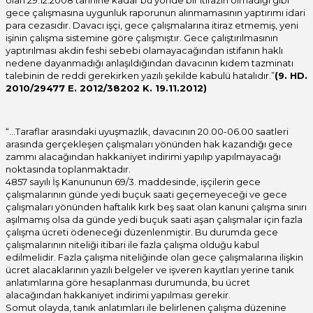
olan 29.12.2008 tarihine kadar bu yönde bir itirazın olmadığı gibi
gece çalışmasına uygunluk raporunun alınmamasının yaptırımı idari
para cezasıdır. Davacı işçi, gece çalışmalarına itiraz etmemiş, yeni
işinin çalışma sistemine göre çalışmıştır. Gece çalıştırılmasının
yaptırılması akdin feshi sebebi olamayacağından istifanın haklı
nedene dayanmadığı anlaşıldığından davacının kıdem tazminatı
talebinin de reddi gerekirken yazılı şekilde kabulü hatalıdır.”
(9. HD.
2010/29477 E. 2012/38202 K. 19.11.2012)
“…Taraflar arasındaki uyuşmazlık, davacının 20.00-06.00 saatleri
arasında gerçekleşen çalışmaları yönünden hak kazandığı gece
zammı alacağından hakkaniyet indirimi yapılıp yapılmayacağı
noktasında toplanmaktadır.
4857 sayılı İş Kanununun 69/3. maddesinde, işçilerin gece
çalışmalarının günde yedi buçuk saati geçemeyeceği ve gece
çalışmaları yönünden haftalık kırk beş saat olan kanuni çalışma sınırı
aşılmamış olsa da günde yedi buçuk saati aşan çalışmalar için fazla
çalışma ücreti ödeneceği düzenlenmiştir. Bu durumda gece
çalışmalarının niteliği itibari ile fazla çalışma olduğu kabul
edilmelidir. Fazla çalışma niteliğinde olan gece çalışmalarına ilişkin
ücret alacaklarının yazılı belgeler ve işveren kayıtları yerine tanık
anlatımlarına göre hesaplanması durumunda, bu ücret
alacağından hakkaniyet indirimi yapılması gerekir.
Somut olayda, tanık anlatımları ile belirlenen çalışma düzenine