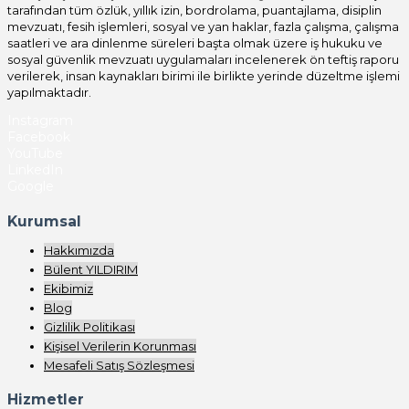
tarafından tüm özlük, yıllık izin, bordrolama, puantajlama, disiplin
mevzuatı, fesih işlemleri, sosyal ve yan haklar, fazla çalışma, çalışma
saatleri ve ara dinlenme süreleri başta olmak üzere iş hukuku ve
sosyal güvenlik mevzuatı uygulamaları incelenerek ön teftiş raporu
verilerek, insan kaynakları birimi ile birlikte yerinde düzeltme işlemi
yapılmaktadır.
Instagram
Facebook
YouTube
LinkedIn
Google
Kurumsal
Hakkımızda
Bülent YILDIRIM
Ekibimiz
Blog
Gizlilik Politikası
Kişisel Verilerin Korunması
Mesafeli Satış Sözleşmesi
Hizmetler