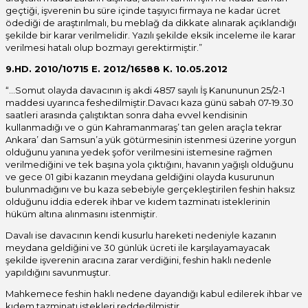
geçtiği, işverenin bu süre içinde taşıyıcı firmaya ne kadar ücret
ödediği de araştırılmalı, bu meblağ da dikkate alınarak açıklandığı
şekilde bir karar verilmelidir. Yazılı şekilde eksik inceleme ile karar
verilmesi hatalı olup bozmayı gerektirmiştir.”
9.HD. 2010/10715 E. 2012/16588 K. 10.05.2012
“…Somut olayda davacının iş akdi 4857 sayılı İş Kanununun 25/2-1
maddesi uyarınca feshedilmiştir.Davacı kaza günü sabah 07-19.30
saatleri arasında çalıştıktan sonra daha evvel kendisinin
kullanmadığı ve o gün Kahramanmaraş’ tan gelen araçla tekrar
Ankara’ dan Samsun’a yük götürmesinin istenmesi üzerine yorgun
olduğunu yanına yedek şoför verilmesini istemesine rağmen
verilmediğini ve tek başına yola çıktığını, havanın yağışlı olduğunu
ve gece 01 gibi kazanın meydana geldiğini olayda kusurunun
bulunmadığını ve bu kaza sebebiyle gerçekleştirilen feshin haksız
olduğunu iddia ederek ihbar ve kıdem tazminatı isteklerinin
hüküm altına alınmasını istenmiştir.
Davalı ise davacının kendi kusurlu hareketi nedeniyle kazanın
meydana geldiğini ve 30 günlük ücreti ile karşılayamayacak
şekilde işverenin aracına zarar verdiğini, feshin haklı nedenle
yapıldığını savunmuştur.
Mahkemece feshin haklı nedene dayandığı kabul edilerek ihbar ve
kıdem tazminatı istekleri reddedilmiştir.