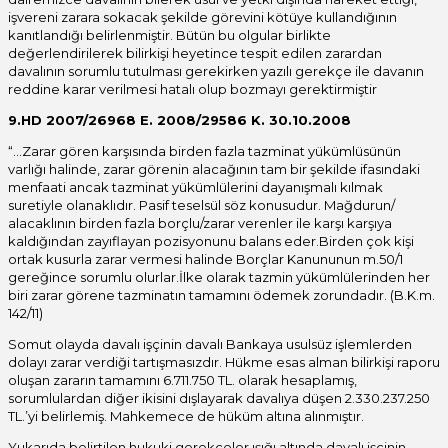
işvereni zarara sokacak şekilde görevini kötüye kullandığının
kanıtlandığı belirlenmiştir. Bütün bu olgular birlikte
değerlendirilerek bilirkişi heyetince tespit edilen zarardan
davalının sorumlu tutulması gerekirken yazılı gerekçe ile davanın
reddine karar verilmesi hatalı olup bozmayı gerektirmiştir
9.HD 2007/26968 E. 2008/29586 K. 30.10.2008
“…Zarar gören karşısında birden fazla tazminat yükümlüsünün
varlığı halinde, zarar görenin alacağının tam bir şekilde ifasındaki
menfaati ancak tazminat yükümlülerini dayanışmalı kılmak
suretiyle olanaklıdır. Pasif teselsül söz konusudur. Mağdurun/
alacaklının birden fazla borçlu/zarar verenler ile karşı karşıya
kaldığından zayıflayan pozisyonunu balans eder.Birden çok kişi
ortak kusurla zarar vermesi halinde Borçlar Kanununun m.50/1
gereğince sorumlu olurlar.İlke olarak tazmin yükümlülerinden her
biri zarar görene tazminatın tamamını ödemek zorundadır. (B.K.m.
142/11)
Somut olayda davalı işçinin davalı Bankaya usulsüz işlemlerden
dolayı zarar verdiği tartışmasızdır. Hükme esas alman bilirkişi raporu
oluşan zararın tamamını 6.711.750 TL. olarak hesaplamış,
sorumlulardan diğer ikisini dışlayarak davalıya düşen 2.330.237.250
TL.’yi belirlemiş. Mahkemece de hüküm altına alınmıştır.
Yukarıda belirtilen hukuki gerekçeler ışığı altında davalı işçinin