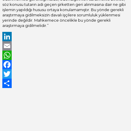
söz konusu tutarın adı geçen şirketten geri alınmasına dair ne gibi
işlemin yapıldığı hususu ortaya konulamamıştır. Bu yönde gerekli
araştırmaya gidilmeksizin davalı işçilere sorumluluk yüklenmesi
yerinde değildir. Mahkemece öncelikle bu yönde gerekli
araştırmaya gidilmelidir.”
LinkedIn
Email
WhatsApp
Facebook
Twitter
Share