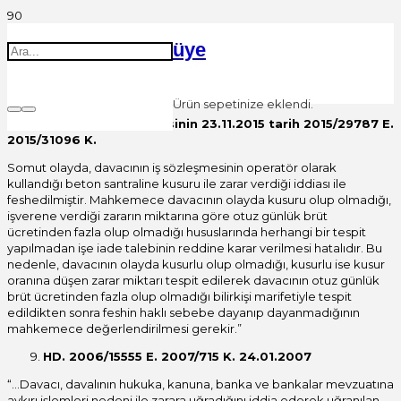
üye
Ürün
sepetinize eklendi.
Yargıtay 22. Hukuk Dairesinin 23.11.2015 tarih 2015/29787 E.
2015/31096 K.
Somut olayda, davacının iş sözleşmesinin operatör olarak
kullandığı beton santraline kusuru ile zarar verdiği iddiası ile
feshedilmiştir. Mahkemece davacının olayda kusuru olup olmadığı,
işverene verdiği zararın miktarına göre otuz günlük brüt
ücretinden fazla olup olmadığı hususlarında herhangi bir tespit
yapılmadan işe iade talebinin reddine karar verilmesi hatalıdır. Bu
nedenle, davacının olayda kusurlu olup olmadığı, kusurlu ise kusur
oranına düşen zarar miktarı tespit edilerek davacının otuz günlük
brüt ücretinden fazla olup olmadığı bilirkişi marifetiyle tespit
edildikten sonra feshin haklı sebebe dayanıp dayanmadığının
mahkemece değerlendirilmesi gerekir.”
HD. 2006/15555 E. 2007/715 K. 24.01.2007
“…Davacı, davalının hukuka, kanuna, banka ve bankalar mevzuatına
aykırı işlemleri nedeni ile zarara uğradığını iddia ederek uğranılan