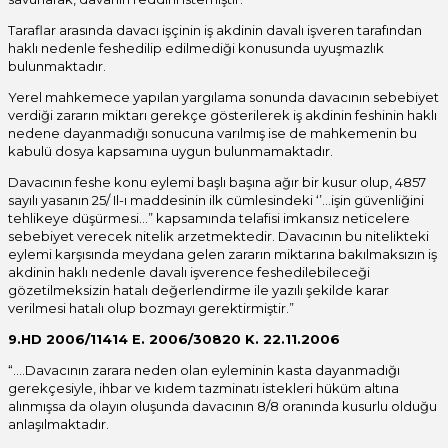
Taraflar arasında davacı işçinin iş akdinin davalı işveren tarafından
haklı nedenle feshedilip edilmediği konusunda uyuşmazlık
bulunmaktadır.
Yerel mahkemece yapılan yargılama sonunda davacının sebebiyet
verdiği zararın miktarı gerekçe gösterilerek iş akdinin feshinin haklı
nedene dayanmadığı sonucuna varılmış ise de mahkemenin bu
kabulü dosya kapsamına uygun bulunmamaktadır.
Davacının feshe konu eylemi başlı başına ağır bir kusur olup, 4857
sayılı yasanın 25/ Il-ı maddesinin ilk cümlesindeki ‘’…işin güvenliğini
tehlikeye düşürmesi…” kapsamında telafisi imkansız neticelere
sebebiyet verecek nitelik arzetmektedir. Davacının bu nitelikteki
eylemi karşısında meydana gelen zararın miktarına bakılmaksızın iş
akdinin haklı nedenle davalı işverence feshedilebileceği
gözetilmeksizin hatalı değerlendirme ile yazılı şekilde karar
verilmesi hatalı olup bozmayı gerektirmiştir.”
9.HD 2006/11414 E. 2006/30820 K. 22.11.2006
“….Davacının zarara neden olan eyleminin kasta dayanmadığı
gerekçesiyle, ihbar ve kıdem tazminatı istekleri hüküm altına
alınmışsa da olayın oluşunda davacının 8/8 oranında kusurlu olduğu
anlaşılmaktadır.