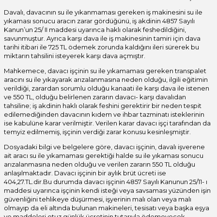
Davalı, davacının su ile yıkanmaması gereken iş makinesini su ile
yıkaması sonucu aracın zarar gördüğünü, iş akdinin 4857 Sayılı
Kanun’un 25/ II maddesi uyarınca haklı olarak feshedildiğini,
savunmuştur. Ayrıca karşı dava ile iş makinesinin tamiri için dava
tarihi itibari ile 725 TL ödemek zorunda kaldığını ileri sürerek bu
miktarın tahsilini isteyerek karşı dava açmıştır.
Mahkemece, davacı işçinin su ile yıkamaması gereken transpalet
aracını su ile yıkayarak arızalanmasına neden olduğu, ilgili eğitimin
verildiği, zarardan sorumlu olduğu kanaati ile karşı dava ile istenen
ve 550 TL, olduğu belirlenen zararın davacı- karşı davalıdan
tahsiline; iş akdinin haklı olarak feshini gerektirir bir neden tespit
edilemediğinden davacının kıdem ve ihbar tazminatı isteklerinin
ise kabulüne karar verilmiştir. Verilen karar davacı işçi tarafından da
temyiz edilmemiş, işçinin verdiği zarar konusu kesinleşmiştir.
Dosyadaki bilgi ve belgelere göre, davacı işçinin, davalı işverene
ait aracı su ile yıkamaması gerektiği halde su ile yıkaması sonucu
arızalanmasına neden olduğu ve verilen zararın 550 TL olduğu
anlaşılmaktadır. Davacı işçinin bir aylık brüt ücreti ise
404,27.TL.dir.Bu durumda davacı işçinin 4857 Sayılı Kanunun 25/11- ı
maddesi uyarınca işçinin kendi isteği veya savsaması yüzünden işin
güvenliğini tehlikeye düşürmesi, işyerinin malı olan veya malı
olmayıp da eli altında bulunan makineleri, tesisatı veya başka eşya
ve maddeleri otuz günlük ücretinin tutarıyla ödemeyecek