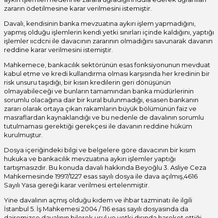
zararın ödetilmesine karar verilmesini istemiştir.
Davalı, kendisinin banka mevzuatına aykırı işlem yapmadığını,
yapmış olduğu işlemlerin kendi yetki sınırları içinde kaldığını, yaptığı
işlemler ııcdcni ile davacının zararının olmadığını savunarak davanın
reddine karar verilmesini istemiştir.
Mahkemece, bankacılık sektörünün esas fonksiyonunun mevduat
kabul etme ve kredi kullandırma olması karşısında her kredinin bir
risk unsuru taşıdığı, bir kısıın kredilerin geri dönüşünün
olmayabileceği ve bunların tamamından banka müdürlerinin
sorumlu olacağına dair bir kural bulunmadığı, esasen bankanın
zararı olarak ortaya çıkan rakamların büyük bölümünün faiz ve
masraflardan kaynaklandığı ve bu nedenle de davalının sorumlu
tutulmaması gerektiği gerekçesi ile davanın reddine hüküm
kurulmuştur.
Dosya içeriğindeki bilgi ve belgelere göre davacının bir kısım
hukuka ve bankacılık mevzuatına aykırı işlemler yaptığı
tartışmasızdır. Bu konuda davalı hakkında Beyoğlu 3. Asliye Ceza
Mahkemesinde 1997/1227 esas sayılı dosya ile dava açılmış,4616
Sayılı Yasa gereği karar verilmesi ertelenmiştir.
Yine davalının açmış olduğu kıdem ve ihbar tazminatı ile ilgili
İstanbul 5. İş Mahkemesi 2004 / 116 esas sayılı dosyasında da
dairemizce davalının bilerek usul ve yetki dışında hareket ettiği,