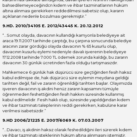
bahsedilemeyeceğindcn kıdem ve ihbar tazminatlarının hüküm
altına alınması gerekirken reddedilmesi isabetsiz olup, kararın
açıklanan nedenle bozulması gerekmiştir.”
9.HD. 2010/34105 E. 2012/43445 K. 20.12.2012
“…Somut olayda, davacının kullandığı kamyonla belediyeye ait
araca 19.11.2007 tarihinde çarptığı, bu çarpına sonucunda belediye
aracının zarar gördüğü olayda davacının % 65 kusurlu olup,
davacının kusurlu eylemi nedeniyle davalı işverenin belediyeye
17.12.2008 tarihinde 7.000 TL ödemek zorunda kaldığı, bu zararın
davacının 30 günlük ücretinden fazla olduğu tartışmasızdır.
Mahkemece 6 günlük hak düşürücü süre geçtiğinden fesih haksız
kabul edilmişse de, hak düşürücü süre eylemin meydana geldiği
tarihten değil, fail ve zararın öğrenildiği tarihten başlar. Olayımızda
işveren davacının iş akdini henüz zararın kapsamını tümüyle
öğrenmeden feshettiğinden fesih hakkını süresinde kullanmış
kabul edilmelidir. Fesih haklı olup, süresinde yapıldığından kıdem
ve ihbar tazminatı taleplerinin reddi gerekirken, kabulüne karar
verilmesi isabetsizdir.”
9.HD 2006/21225 E. 2007/6069 K. 07.03.2007
“…Davacı, iş akdinin haksız olarak feshedildiğini ileri sürerek kıdem
ve ihbar tazminatı isteklerinin hüküm altına alınmasını istemiştir.