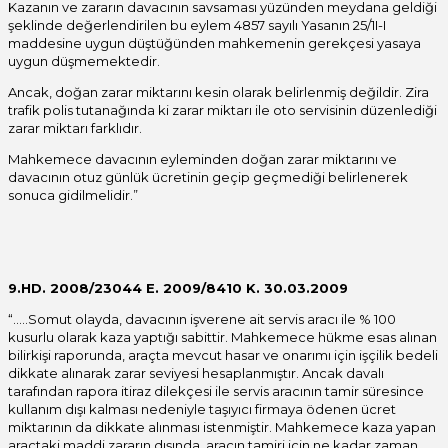
Kazanın ve zararın davacının savsaması yüzünden meydana geldiği
şeklinde değerlendirilen bu eylem 4857 sayılı Yasanın 25/1I-I
maddesine uygun düştüğünden mahkemenin gerekçesi yasaya
uygun düşmemektedir.
Ancak, doğan zarar miktarını kesin olarak belirlenmiş değildir. Zira
trafik polis tutanağında ki zarar miktarı ile oto servisinin düzenlediği
zarar miktarı farklıdır.
Mahkemece davacının eyleminden doğan zarar miktarını ve
davacının otuz günlük ücretinin geçip geçmediği belirlenerek
sonuca gidilmelidir.”
9.HD. 2008/23044 E. 2009/8410 K. 30.03.2009
“…..Somut olayda, davacının işverene ait servis aracı ile % 100
kusurlu olarak kaza yaptığı sabittir. Mahkemece hükme esas alınan
bilirkişi raporunda, araçta mevcut hasar ve onarımı için işçilik bedeli
dikkate alınarak zarar seviyesi hesaplanmıştır. Ancak davalı
tarafından rapora itiraz dilekçesi ile servis aracının tamir süresince
kullanım dışı kalması nedeniyle taşıyıcı firmaya ödenen ücret
miktarının da dikkate alınması istenmiştir. Mahkemece kaza yapan
araçtaki maddi zararın dışında, aracın tamiri için ne kadar zaman