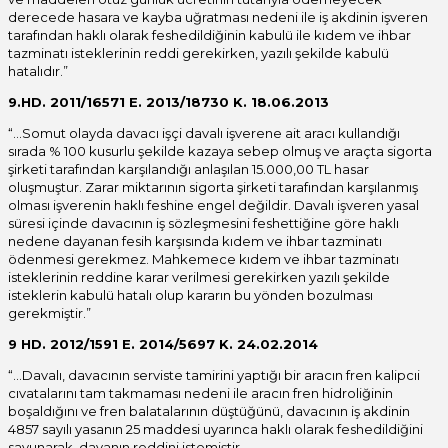
derecede hasara ve kayba uğratması nedeni ile iş akdinin işveren
tarafından haklı olarak feshedildiğinin kabulü ile kıdem ve ihbar
tazminatı isteklerinin reddi gerekirken, yazılı şekilde kabulü
hatalıdır.”
9.HD. 2011/16571 E. 2013/18730 K. 18.06.2013
“…Somut olayda davacı işçi davalı işverene ait aracı kullandığı
sırada % 100 kusurlu şekilde kazaya sebep olmuş ve araçta sigorta
şirketi tarafından karşılandığı anlaşılan 15.000,00 TL hasar
oluşmuştur. Zarar miktarının sigorta şirketi tarafından karşılanmış
olması işverenin haklı feshine engel değildir. Davalı işveren yasal
süresi içinde davacının iş sözleşmesini feshettiğine göre haklı
nedene dayanan fesih karşısında kıdem ve ihbar tazminatı
ödenmesi gerekmez. Mahkemece kıdem ve ihbar tazminatı
isteklerinin reddine karar verilmesi gerekirken yazılı şekilde
isteklerin kabulü hatalı olup kararın bu yönden bozulması
gerekmiştir.”
9 HD. 2012/1591 E. 2014/5697 K. 24.02.2014
“…Davalı, davacının serviste tamirini yaptığı bir aracın fren kalipcıi
cıvatalarını tam takmaması nedeni ile aracın fren hidroliğinin
boşaldığını ve fren balatalarının düştüğünü, davacının iş akdinin
4857 sayılı yasanın 25 maddesi uyarınca haklı olarak feshedildiğini
savunarak, davanın reddini istemiştir.