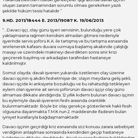
oluşan zararın tamamından sorumlu olması gerekirken yazılı
şekilde hüküm tesisi hatalıdır.”
9.HD. 2011/18444 E. 2013/19087 K. 19/06/2013
“…Davacı işçi, olay günü işyeri servisinin, bulunduğu yere çok
yaklaşmasına rağmen kendisini almadan gitmesi nedeniyle
işyerinde servis şoförü K.A. ile tartışmış ve bu tartışma esnasında
sinirlenerek kafasını duvara vurmaya başlamış akabinde çalıştığı
masayı ve üzerindeki makineyi devirdikten sonra sinir krizi
geçirerek bayılmış ve arkadaşları tarafından hastaneye
kaldırılmıştır.
Somut olayda; davalı işveren yukarıda özetlenen olay üzerine
davacı işçinin iş akdini feshetmişse de; olayın meydana geliş şekli,
davacı işçide ki anksiyete bozukluğu ve bu rahatsızlığı tetikleyen
eylem olan işyerine ait servis şoförünün davacı işçiyi olay günü
almaması dikkate alındığında; 12 yıllık kıdemi bulunan davacı işçinin
bu eylemiyle davalı işverenin feshi arasında orantılılık
bulunmamaktadır. Böyle bir olay gerekçe gösterilerek haklı fesih
olgusuna dayanmakta T.M.K.nun 2. maddesinde ifadesini bulan
iyiniyet kurallarıyla bağdaşmamaktadır
Davacı işçinin geçirdiği kriz esnasında söz konusu zarara sebebiyet
verdiğinin anlaşılması sonrasında kendinden geçip hastaneye
kaldırılması dikkate alındığında, davalı işveren feshinin haklılığından