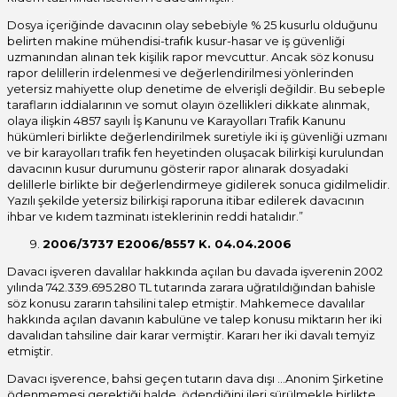
Dosya içeriğinde davacının olay sebebiyle % 25 kusurlu olduğunu
belirten makine mühendisi-trafık kusur-hasar ve iş güvenliği
uzmanından alınan tek kişilik rapor mevcuttur. Ancak söz konusu
rapor delillerin irdelenmesi ve değerlendirilmesi yönlerinden
yetersiz mahiyette olup denetime de elverişli değildir. Bu sebeple
tarafların iddialarının ve somut olayın özellikleri dikkate alınmak,
olaya ilişkin 4857 sayılı İş Kanunu ve Karayolları Trafik Kanunu
hükümleri birlikte değerlendirilmek suretiyle iki iş güvenliği uzmanı
ve bir karayolları trafik fen heyetinden oluşacak bilirkişi kurulundan
davacının kusur durumunu gösterir rapor alınarak dosyadaki
delillerle birlikte bir değerlendirmeye gidilerek sonuca gidilmelidir.
Yazılı şekilde yetersiz bilirkişi raporuna itibar edilerek davacının
ihbar ve kıdem tazminatı isteklerinin reddi hatalıdır.”
2006/3737 E2006/8557 K. 04.04.2006
Davacı işveren davalılar hakkında açılan bu davada işverenin 2002
yılında 742.339.695.280 TL tutarında zarara uğratıldığından bahisle
söz konusu zararın tahsilini talep etmiştir. Mahkemece davalılar
hakkında açılan davanın kabulüne ve talep konusu miktarın her iki
davalıdan tahsiline dair karar vermiştir. Kararı her iki davalı temyiz
etmiştir.
Davacı işverence, bahsi geçen tutarın dava dışı …Anonim Şirketine
ödenmemesi gerektiği halde, ödendiğini ileri sürülmekle birlikte,