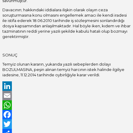
savunmuştur.
Davacının; hakkındaki iddialara ilişkin olarak olayın ceza
soruşturmasına konu olmasını engellemek amacı ile kendi iradesi
ile istifa ederek 18.06.2010 tarihinde iş sözleşmesini sonlandırdığı
dosya kapsamından anlaşılmaktadır. Hal böyle iken, kıdem ve ihbar
tazminatının reddi yerine yazılı şekilde kabulü hatalı olup bozmayı
gerektirmiştir.
SONUÇ
Temyiz olunan kararın, yukarıda yazılı sebeplerden dolayı
BOZULMASINA, peşin alınan temyiz harcının istek halinde ilgiliye
iadesine, 11.12.2014 tarihinde oybirliğiyle karar verildi.
LinkedIn
Email
WhatsApp
Facebook