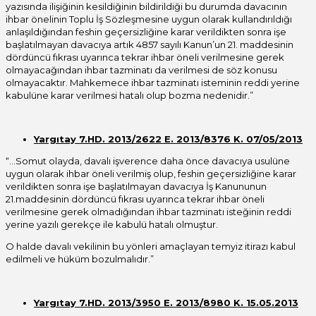
yazısında ilişiğinin kesildiğinin bildirildiği bu durumda davacının
ihbar önelinin Toplu İş Sözleşmesine uygun olarak kullandırıldığı
anlaşıldığından feshin geçersizliğine karar verildikten sonra işe
başlatılmayan davacıya artık 4857 sayılı Kanun’un 21. maddesinin
dördüncü fıkrası uyarınca tekrar ihbar öneli verilmesine gerek
olmayacağından ihbar tazminatı da verilmesi de söz konusu
olmayacaktır. Mahkemece ihbar tazminatı isteminin reddi yerine
kabulüne karar verilmesi hatalı olup bozma nedenidir.”
Yargıtay 7.HD. 2013/2622 E. 2013/8376 K. 07/05/2013
“…Somut olayda, davalı işverence daha önce davacıya usulüne
uygun olarak ihbar öneli verilmiş olup, feshin geçersizliğine karar
verildikten sonra işe başlatılmayan davacıya İş Kanununun
21.maddesinin dördüncü fıkrası uyarınca tekrar ihbar öneli
verilmesine gerek olmadığından ihbar tazminatı isteğinin reddi
yerine yazılı gerekçe ile kabulü hatalı olmuştur.
O halde davalı vekilinin bu yönleri amaçlayan temyiz itirazı kabul
edilmeli ve hüküm bozulmalıdır.”
Yargıtay 7.HD. 2013/3950 E. 2013/8980 K. 15.05.2013