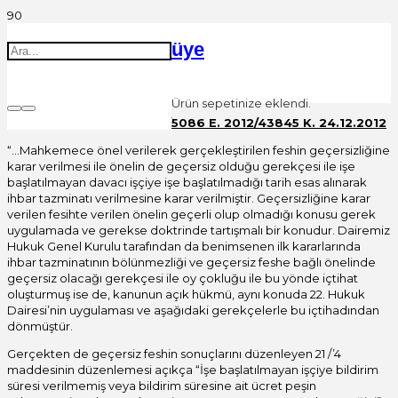
üye
Ürün
sepetinize eklendi.
Yargıtay 9.HD. 2012/5086 E. 2012/43845 K. 24.12.2012
“…Mahkemece önel verilerek gerçekleştirilen feshin geçersizliğine
karar verilmesi ile önelin de geçersiz olduğu gerekçesi ile işe
başlatılmayan davacı işçiye işe başlatılmadığı tarih esas alınarak
ihbar tazminatı verilmesine karar verilmiştir. Geçersizliğine karar
verilen fesihte verilen önelin geçerli olup olmadığı konusu gerek
uygulamada ve gerekse doktrinde tartışmalı bir konudur. Dairemiz
Hukuk Genel Kurulu tarafından da benimsenen ilk kararlarında
ihbar tazminatının bölünmezliği ve geçersiz feshe bağlı önelinde
geçersiz olacağı gerekçesi ile oy çokluğu ile bu yönde içtihat
oluşturmuş ise de, kanunun açık hükmü, aynı konuda 22. Hukuk
Dairesi’nin uygulaması ve aşağıdaki gerekçelerle bu içtihadından
dönmüştür.
Gerçekten de geçersiz feshin sonuçlarını düzenleyen 21 /’4
maddesinin düzenlemesi açıkça “İşe başlatılmayan işçiye bildirim
süresi verilmemiş veya bildirim süresine ait ücret peşin