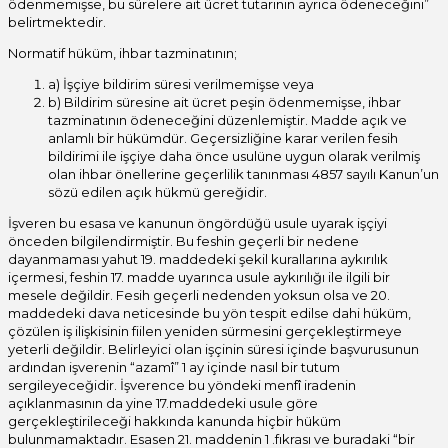
ödenmemişse, bu sürelere ait ücret tutarının ayrıca ödeneceğini”
belirtmektedir.
Normatif hüküm, ihbar tazminatının;
a) İşçiye bildirim süresi verilmemişse veya
b) Bildirim süresine ait ücret peşin ödenmemişse, ihbar
tazminatının ödeneceğini düzenlemiştir. Madde açık ve
anlamlı bir hükümdür. Geçersizliğine karar verilen fesih
bildirimi ile işçiye daha önce usulüne uygun olarak verilmiş
olan ihbar önellerine geçerlilik tanınması 4857 sayılı Kanun’un
sözü edilen açık hükmü gereğidir.
İşveren bu esasa ve kanunun öngördüğü usule uyarak işçiyi
önceden bilgilendirmiştir. Bu feshin geçerli bir nedene
dayanmaması yahut 19. maddedeki şekil kurallarına aykırılık
içermesi, feshin 17. madde uyarınca usule aykırılığı ile ilgili bir
mesele değildir. Fesih geçerli nedenden yoksun olsa ve 20.
maddedeki dava neticesinde bu yön tespit edilse dahi hüküm,
çözülen iş ilişkisinin fiilen yeniden sürmesini gerçekleştirmeye
yeterli değildir. Belirleyici olan işçinin süresi içinde başvurusunun
ardından işverenin “azamî” 1 ay içinde nasıl bir tutum
sergileyeceğidir. İşverence bu yöndeki menfî iradenin
açıklanmasının da yine 17.maddedeki usule göre
gerçekleştirileceği hakkında kanunda hiçbir hüküm
bulunmamaktadır. Esasen 21. maddenin 1 .fıkrası ve buradaki “bir