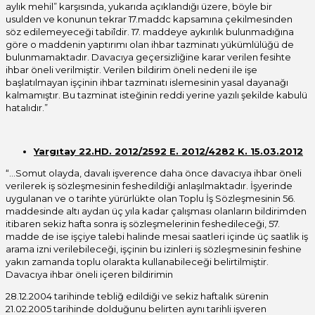
aylık mehil” karşısında, yukarıda açıklandığı üzere, böyle bir
usulden ve konunun tekrar 17.maddc kapsamına çekilmesinden
söz edilemeyeceği tabiîdir. 17. maddeye aykırılık bulunmadığına
göre o maddenin yaptırımı olan ihbar tazminatı yükümlülüğü de
bulunmamaktadır. Davacıya geçersizliğine karar verilen fesihte
ihbar öneli verilmiştir. Verilen bildirim öneli nedeni ile işe
başlatılmayan işçinin ihbar tazminatı islemesinin yasal dayanağı
kalmamıştır. Bu tazminat isteğinin reddi yerine yazılı şekilde kabulü
hatalıdır.”
Yargıtay 22.HD. 2012/2592 E. 2012/4282 K. 15.03.2012
“…Somut olayda, davalı işverence daha önce davacıya ihbar öneli
verilerek iş sözleşmesinin feshedildiği anlaşılmaktadır. İşyerinde
uygulanan ve o tarihte yürürlükte olan Toplu İş Sözleşmesinin 56.
maddesinde altı aydan üç yıla kadar çalışması olanların bildirimden
itibaren sekiz hafta sonra iş sözleşmelerinin feshedileceği, 57.
madde de ise işçiye talebi halinde mesai saatleri içinde üç saatlik iş
arama izni verilebileceği, işçinin bu izinleri iş sözleşmesinin feshine
yakın zamanda toplu olarakta kullanabileceği belirtilmiştir.
Davacıya ihbar öneli içeren bildirimin
28.12.2004 tarihinde tebliğ edildiği ve sekiz haftalık sürenin
21.02.2005 tarihinde dolduğunu belirten aynı tarihli işveren