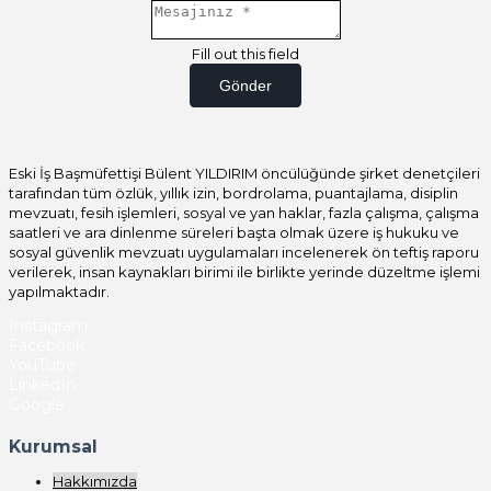
Fill out this field
Gönder
Eski İş Başmüfettişi Bülent YILDIRIM öncülüğünde şirket denetçileri
tarafından tüm özlük, yıllık izin, bordrolama, puantajlama, disiplin
mevzuatı, fesih işlemleri, sosyal ve yan haklar, fazla çalışma, çalışma
saatleri ve ara dinlenme süreleri başta olmak üzere iş hukuku ve
sosyal güvenlik mevzuatı uygulamaları incelenerek ön teftiş raporu
verilerek, insan kaynakları birimi ile birlikte yerinde düzeltme işlemi
yapılmaktadır.
Instagram
Facebook
YouTube
LinkedIn
Google
Kurumsal
Hakkımızda