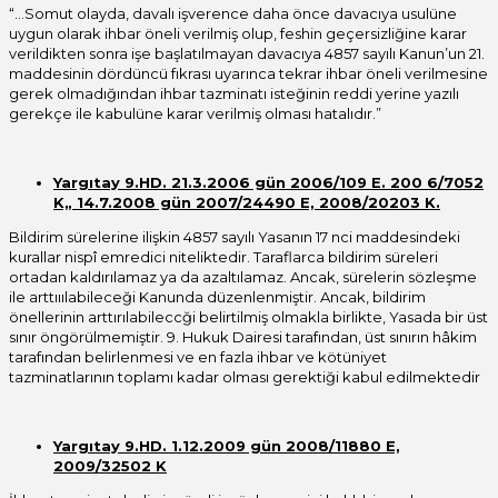
“…Somut olayda, davalı işverence daha önce davacıya usulüne
uygun olarak ihbar öneli verilmiş olup, feshin geçersizliğine karar
verildikten sonra işe başlatılmayan davacıya 4857 sayılı Kanun’un 21.
maddesinin dördüncü fıkrası uyarınca tekrar ihbar öneli verilmesine
gerek olmadığından ihbar tazminatı isteğinin reddi yerine yazılı
gerekçe ile kabulüne karar verilmiş olması hatalıdır.”
Yargıtay 9.HD. 21.3.2006 gün 2006/109 E. 200 6/7052
K„ 14.7.2008 gün 2007/24490 E, 2008/20203 K.
Bildirim sürelerine ilişkin 4857 sayılı Yasanın 17 nci maddesindeki
kurallar nispî emredici niteliktedir. Taraflarca bildirim süreleri
ortadan kaldırılamaz ya da azaltılamaz. Ancak, sürelerin sözleşme
ile arttııılabileceği Kanunda düzenlenmiştir. Ancak, bildirim
önellerinin arttırılabileccği belirtilmiş olmakla birlikte, Yasada bir üst
sınır öngörülmemiştir. 9. Hukuk Dairesi tarafından, üst sınırın hâkim
tarafından belirlenmesi ve en fazla ihbar ve kötüniyet
tazminatlarının toplamı kadar olması gerektiği kabul edilmektedir
Yargıtay 9.HD. 1.12.2009 gün 2008/11880 E,
2009/32502 K