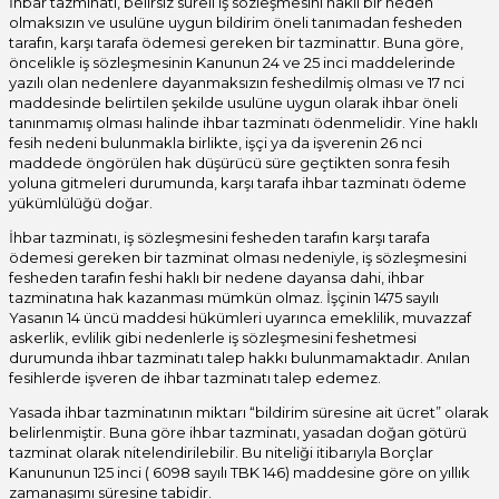
İhbar tazminatı, belirsiz süreli iş sözleşmesini haklı bir neden
olmaksızın ve usulüne uygun bildirim öneli tanımadan fesheden
tarafın, karşı tarafa ödemesi gereken bir tazminattır. Buna göre,
öncelikle iş sözleşmesinin Kanunun 24 ve 25 inci maddelerinde
yazılı olan nedenlere dayanmaksızın feshedilmiş olması ve 17 nci
maddesinde belirtilen şekilde usulüne uygun olarak ihbar öneli
tanınmamış olması halinde ihbar tazminatı ödenmelidir. Yine haklı
fesih nedeni bulunmakla birlikte, işçi ya da işverenin 26 nci
maddede öngörülen hak düşürücü süre geçtikten sonra fesih
yoluna gitmeleri durumunda, karşı tarafa ihbar tazminatı ödeme
yükümlülüğü doğar.
İhbar tazminatı, iş sözleşmesini fesheden tarafın karşı tarafa
ödemesi gereken bir tazminat olması nedeniyle, iş sözleşmesini
fesheden tarafın feshi haklı bir nedene dayansa dahi, ihbar
tazminatına hak kazanması mümkün olmaz. İşçinin 1475 sayılı
Yasanın 14 üncü maddesi hükümleri uyarınca emeklilik, muvazzaf
askerlik, evlilik gibi nedenlerle iş sözleşmesini feshetmesi
durumunda ihbar tazminatı talep hakkı bulunmamaktadır. Anılan
fesihlerde işveren de ihbar tazminatı talep edemez.
Yasada ihbar tazminatının miktarı “bildirim süresine ait ücret” olarak
belirlenmiştir. Buna göre ihbar tazminatı, yasadan doğan götürü
tazminat olarak nitelendirilebilir. Bu niteliği itibarıyla Borçlar
Kanununun 125 inci ( 6098 sayılı TBK 146) maddesine göre on yıllık
zamanaşımı süresine tabidir.