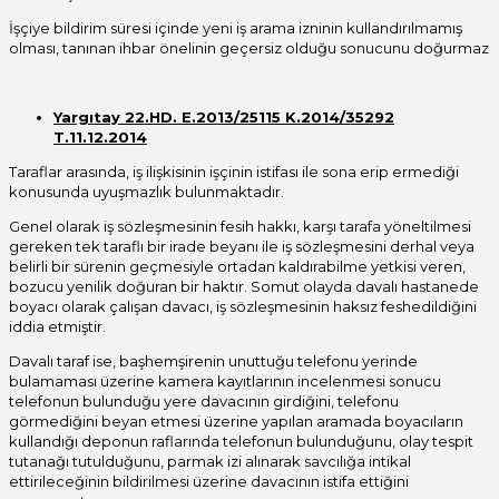
İşçiye bildirim süresi içinde yeni iş arama izninin kullandırılmamış
olması, tanınan ihbar önelinin geçersiz olduğu sonucunu doğurmaz
Yargıtay 22.HD. E.2013/25115 K.2014/35292
T.11.12.2014
Taraflar arasında, iş ilişkisinin işçinin istifası ile sona erip ermediği
konusunda uyuşmazlık bulunmaktadır.
Genel olarak iş sözleşmesinin fesih hakkı, karşı tarafa yöneltilmesi
gereken tek taraflı bir irade beyanı ile iş sözleşmesini derhal veya
belirli bir sürenin geçmesiyle ortadan kaldırabilme yetkisi veren,
bozucu yenilik doğuran bir haktır. Somut olayda davalı hastanede
boyacı olarak çalışan davacı, iş sözleşmesinin haksız feshedildiğini
iddia etmiştir.
Davalı taraf ise, başhemşirenin unuttuğu telefonu yerinde
bulamaması üzerine kamera kayıtlarının incelenmesi sonucu
telefonun bulunduğu yere davacının girdiğini, telefonu
görmediğini beyan etmesi üzerine yapılan aramada boyacıların
kullandığı deponun raflarında telefonun bulunduğunu, olay tespit
tutanağı tutulduğunu, parmak izi alınarak savcılığa intikal
ettirileceğinin bildirilmesi üzerine davacının istifa ettiğini