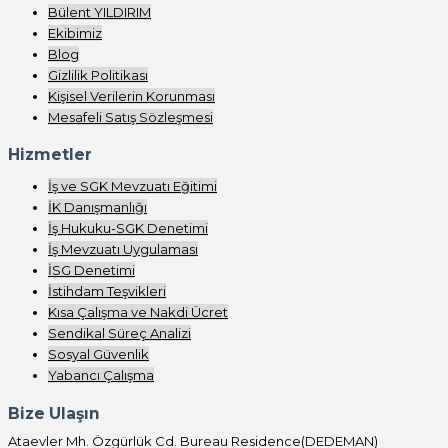
Bülent YILDIRIM
Ekibimiz
Blog
Gizlilik Politikası
Kişisel Verilerin Korunması
Mesafeli Satış Sözleşmesi
Hizmetler
İş ve SGK Mevzuatı Eğitimi
İK Danışmanlığı
İş Hukuku-SGK Denetimi
İş Mevzuatı Uygulaması
İSG Denetimi
İstihdam Teşvikleri
Kısa Çalışma ve Nakdi Ücret
Sendikal Süreç Analizi
Sosyal Güvenlik
Yabancı Çalışma
Bize Ulaşın
Ataevler Mh. Özgürlük Cd. Bureau Residence(DEDEMAN)