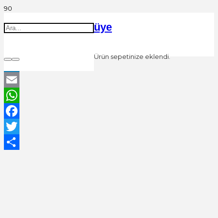
üye
Ürün
sepetinize eklendi.
LinkedIn
Email
WhatsApp
Facebook
Twitter
Share