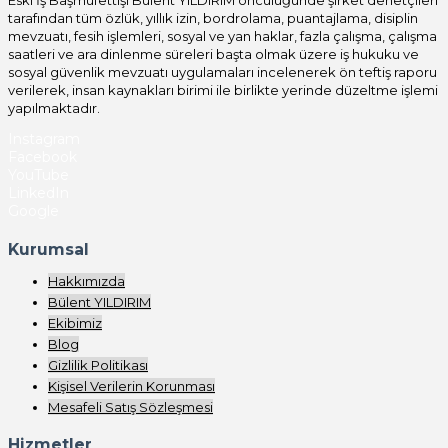
tarafından tüm özlük, yıllık izin, bordrolama, puantajlama, disiplin
mevzuatı, fesih işlemleri, sosyal ve yan haklar, fazla çalışma, çalışma
saatleri ve ara dinlenme süreleri başta olmak üzere iş hukuku ve
sosyal güvenlik mevzuatı uygulamaları incelenerek ön teftiş raporu
verilerek, insan kaynakları birimi ile birlikte yerinde düzeltme işlemi
yapılmaktadır.
Instagram
Facebook
YouTube
LinkedIn
Google
Kurumsal
Hakkımızda
Bülent YILDIRIM
Ekibimiz
Blog
Gizlilik Politikası
Kişisel Verilerin Korunması
Mesafeli Satış Sözleşmesi
Hizmetler