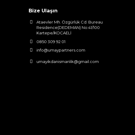
Bize Ulaşın
Ataevler Mh. Özgürlük Cd. Bureau
Residence(DEDEMAN) No:41/100
Kartepe/KOCAELİ
0850 309 92 01
info@umaypartners.com
umayikdanismanlik@gmail.com