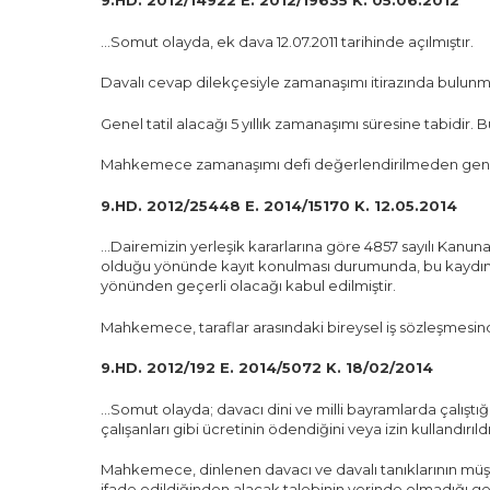
9.HD. 2012/14922 E. 2012/19635 K. 05.06.2012
…Somut olayda, ek dava 12.07.2011 tarihinde açılmıştır.
Davalı cevap dilekçesiyle zamanaşımı itirazında bulunm
Genel tatil alacağı 5 yıllık zamanaşımı süresine tabidir.
Mahkemece zamanaşımı defi değerlendirilmeden genel ta
9.HD. 2012/25448 E. 2014/15170 K. 12.05.2014
…Dairemizin yerleşik kararlarına göre 4857 sayılı Kanuna g
olduğu yönünde kayıt konulması durumunda, bu kaydın haf
yönünden geçerli olacağı kabul edilmiştir.
Mahkemece, taraflar arasındaki bireysel iş sözleşmesind
9.HD. 2012/192 E. 2014/5072 K. 18/02/2014
…Somut olayda; davacı dini ve milli bayramlarda çalıştığı
çalışanları gibi ücretinin ödendiğini veya izin kullandırıl
Mahkemece, dinlenen davacı ve davalı tanıklarının müşter
ifade edildiğinden alacak talebinin yerinde olmadığı gere