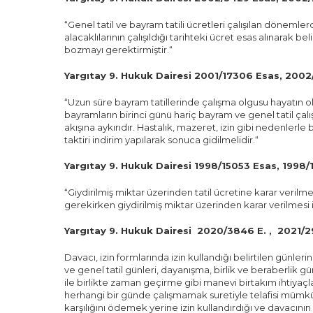
“Genel tatil ve bayram tatili ücretleri çalışılan dönemler
alacaklılarının çalışıldığı tarihteki ücret esas alınarak
bozmayı gerektirmiştir.“
Yargıtay 9. Hukuk Dairesi 2001/17306 Esas, 200
“Uzun süre bayram tatillerinde çalışma olgusu hayatın olağ
bayramların birinci günü hariç bayram ve genel tatil çalış
akışına aykırıdır. Hastalık, mazeret, izin gibi nedenl
taktiri indirim yapılarak sonuca gidilmelidir.“
Yargıtay 9. Hukuk Dairesi 1998/15053 Esas, 1998/
“Giydirilmiş miktar üzerinden tatil ücretine karar verilm
gerekirken giydirilmiş miktar üzerinden karar verilmesi 
Yargıtay 9. Hukuk Dairesi 2020/3846 E. , 2021/2
Davacı, izin formlarında izin kullandığı belirtilen günler
ve genel tatil günleri, dayanışma, birlik ve beraberlik g
ile birlikte zaman geçirme gibi manevi birtakım ihtiyaçl
herhangi bir günde çalışmamak suretiyle telafisi mümkü
karşılığını ödemek yerine izin kullandırdığı ve davacın