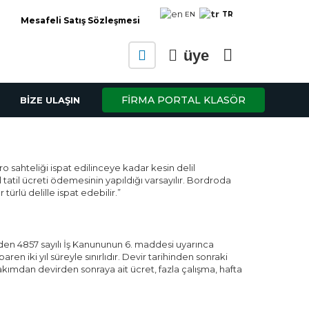
TR
EN
Mesafeli Satış Sözleşmesi
üye
FİRMA PORTAL KLASÖR
BİZE ULAŞIN
ro sahteliği ispat edilinceye kadar kesin delil
tatil ücreti ödemesinin yapıldığı varsayılır. Bordroda
ürlü delille ispat edebilir.”
inden 4857 sayılı İş Kanununun 6. maddesi uyarınca
 iki yıl süreyle sınırlıdır. Devir tarihinden sonraki
kımdan devirden sonraya ait ücret, fazla çalışma, hafta