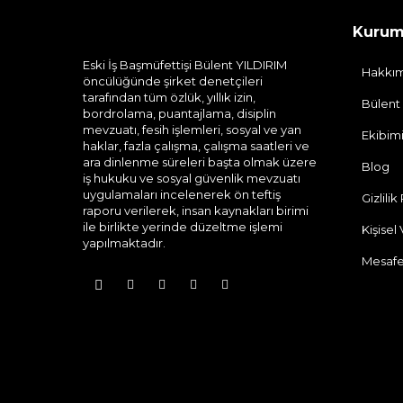
Kurum
Eski İş Başmüfettişi Bülent YILDIRIM
Hakkı
öncülüğünde şirket denetçileri
tarafından tüm özlük, yıllık izin,
Bülent
bordrolama, puantajlama, disiplin
mevzuatı, fesih işlemleri, sosyal ve yan
Ekibim
haklar, fazla çalışma, çalışma saatleri ve
ara dinlenme süreleri başta olmak üzere
Blog
iş hukuku ve sosyal güvenlik mevzuatı
uygulamaları incelenerek ön teftiş
Gizlilik
raporu verilerek, insan kaynakları birimi
ile birlikte yerinde düzeltme işlemi
Kişisel
yapılmaktadır.
Mesafe