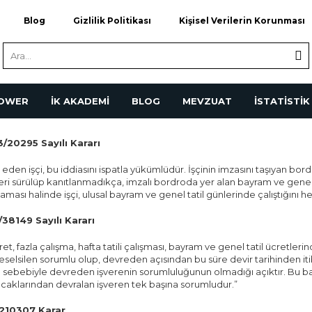
Blog
Gizlilik Politikası
Kişisel Verilerin Korunması
POWER
İK AKADEMİ
BLOG
MEVZUAT
İSTATİSTİK
/20295 Sayılı Kararı
a eden işçi, bu iddiasını ispatla yükümlüdür. İşçinin imzasını taşıyan bord
ileri sürülüp kanıtlanmadıkça, imzalı bordroda yer alan bayram ve genel 
ı halinde işçi, ulusal bayram ve genel tatil günlerinde çalıştığını her t
38149 Sayılı Kararı
t, fazla çalışma, hafta tatili çalışması, bayram ve genel tatil ücretler
silen sorumlu olup, devreden açısından bu süre devir tarihinden itibaren
rı sebebiyle devreden işverenin sorumluluğunun olmadığı açıktır. Bu ba
k alacaklarından devralan işveren tek başına sorumludur.”
/210307 Karar