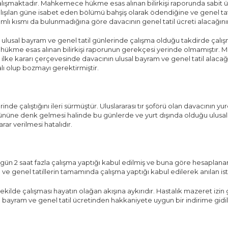
ışmaktadır. Mahkemece hükme esas alınan bilirkişi raporunda sabit ücret
alışılan güne isabet eden bölümü bahşiş olarak ödendiğine ve genel ta
 kısmı da bulunmadığına göre davacının genel tatil ücreti alacağının 
re ulusal bayram ve genel tatil günlerinde çalışma olduğu takdirde çal
ükme esas alınan bilirkişi raporunun gerekçesi yerinde olmamıştı
n ilke kararı çerçevesinde davacının ulusal bayram ve genel tatil ala
lı olup bozmayı gerektirmiştir.
çalıştığını ileri sürmüştür. Uluslararası tır şoförü olan davacının yurda g
gününe denk gelmesi halinde bu günlerde ve yurt dışında olduğu ulusal 
ar verilmesi hatalıdır.
 gün 2 saat fazla çalışma yaptığı kabul edilmiş ve buna göre hesaplanan 
m ve genel tatillerin tamamında çalışma yaptığı kabul edilerek anılan is
n şekilde çalışması hayatın olağan akışına aykırıdır. Hastalık mazeret izin
e bayram ve genel tatil ücretinden hakkaniyete uygun bir indirime gidi