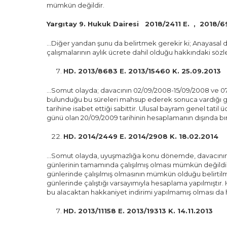
mümkün değildir.
Yargıtay 9. Hukuk Dairesi 2018/2411 E. , 2018/6
…Diğer yandan şunu da belirtmek gerekir ki; Anayasal d
çalışmalarının aylık ücrete dahil olduğu hakkındaki sö
HD. 2013/8683 E. 2013/15460 K. 25.09.2013
…Somut olayda; davacının 02/09/2008-15/09/2008 ve 07/09/
bulunduğu bu süreleri mahsup ederek sonuca vardığı gö
tarihine isabet ettiği sabittir. Ulusal bayram genel tati
günü olan 20/09/2009 tarihinin hesaplamanın dışında bır
HD. 2014/2449 E. 2014/2908 K. 18.02.2014
…Somut olayda, uyuşmazlığa konu dönemde, davacının oni
günlerinin tamamında çalışılmış olması mümkün değildir
günlerinde çalışılmış olmasının mümkün olduğu belirtil
günlerinde çalıştığı varsayımıyla hesaplama yapılmıştır.
bu alacaktan hakkaniyet indirimi yapılmamış olması da h
HD. 2013/11158 E. 2013/19313 K. 14.11.2013