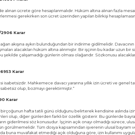
de alınan ücrete göre hesaplanmalıdır. Hüküm altına alınan fazla mesai, ha
 belirlenmesi gerekirken son ücret üzerinden yapılan bilirkişi hesaplama
2/2906 Karar
an akışına aykırı bulunduğundan bir indirime gidilmelidir. Davacının çalışt
maları alacakları hüküm altına alınmıştır. Bir işçinin bu kadar uzun bir 
erle bu şekilde çalışamadığı günlerin olması olağandır. Sözkonusu ala
16953 Karar
esi isabetsizdir. Mahkemece davacı yararına yıllık izin ücreti ve genel 
isabetsiz olup, bozmayı gerektirmiştir.“
90 Karar
in birçoğunun hafta tatili günü olduğunu belirterek kendisine aslında izi
ünleri olup, diğer günlerden farklı bir özellik gösterir. Bu günlerde ba
arın giderilmesi söz konusudur. İşçinin açık onayı olmadığı sürece, ul
n görülmemelidir. Tüm dosya kapsamından işverenin ulusal bayram ve g
ın da buna muvafakat etmediği açık olduğuna göre, izin kullanımı uygul