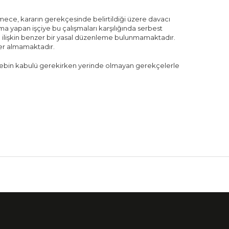
emece, kararın gerekçesinde belirtildiği üzere davacı
ışma yapan işçiye bu çalışmaları karşılığında serbest
ine ilişkin benzer bir yasal düzenleme bulunmamaktadır.
 yer almamaktadır.
 talebin kabulü gerekirken yerinde olmayan gerekçelerle