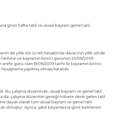
giren hafta tatili ve ulusal bayram genel tatil
n de yıllık izin ücreti hesabında davacının yıllık izinde
 tarihine ve bayramın birinci gününün 20/09/2009
n arefe günü olan 19/09/2009 tarihi ile bayramın birinci
 hesaplama yapılmış olması hatalıdır.
r. Bu çalışma düzeninde, ulusal bayram ve genel tatil
a da, çalışma düzeninin gereği nöbete denk gelen tatil
a dayalı olarak tüm ulusal bayram ve genel tatil
alı olmuştur. Ayrıca, şahit beyanlarına göre belirlenen