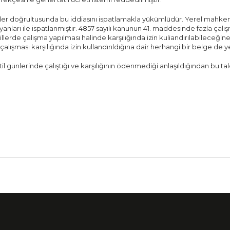
ilkeler doğrultusunda bu iddiasını ispatlamakla yükümlüdür. Yerel mahk
beyanları ile ispatlanmıştır. 4857 sayılı kanunun 41. maddesinde fazla çal
tillerde çalışma yapılması halinde karşılığında izin kuliandırılabileceğ
 çalışması karşılığında izin kullandırıldığına dair herhangi bir belge de
til günlerinde çalıştığı ve karşılığının ödenmediği anlaşıldığından bu