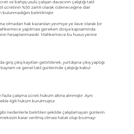
 ve bahşiş usulü çalışan davacının çalıştığı tatil
til ücretinin %50 zamlı olarak ödeneceğine dair
bulunmadığını belirtilmiştir.
ışma olmadan hak kazanılan yevmiye ye ilave olarak bir
r. Mahkemece yapılması gereken dosya kapsamında
cağının hesaplanmasıdır. Mahkemece bu husus yerine
iriş çıkış kayıtları getirtilerek, yurtdışına çıkış yaptığı
bayram ve genel tatil günlerinde çalıştığı kabul
fazla çalışma ücreti hüküm altına alınmıştır. Aynı
tekle ilgili hüküm kurulmuştur.
 gibi nedenlerle belirtilen şekilde çalışılamayan günlerin
lmeksizin karar verilmiş olması hatalı olup bozmayı