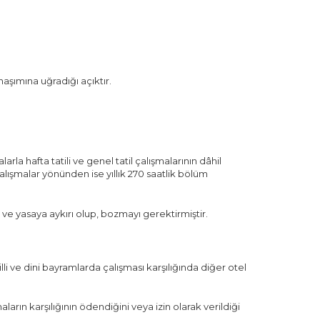
naşımına uğradığı açıktır.
rla hafta tatili ve genel tatil çalışmalarının dâhil
lışmalar yönünden ise yıllık 270 saatlik bölüm
ve yasaya aykırı olup, bozmayı gerektirmiştir.
li ve dini bayramlarda çalışması karşılığında diğer otel
rın karşılığının ödendiğini veya izin olarak verildiği