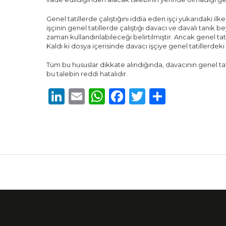
Genel tatillerde çalıştığını iddia eden işçi yukarıdaki 
işçinin genel tatillerde çalıştığı davacı ve davalı tanık 
zaman kullandınlabileceği belirtilmiştir. Ancak genel ta
Kaldı ki dosya içerisinde davacı işçiye genel tatillerdeki
Tüm bu hususlar dikkate alındığında, davacının genel ta
bu talebin reddi hatalıdır.
LinkedIn
Email
WhatsApp
Facebook
Twitter
Share