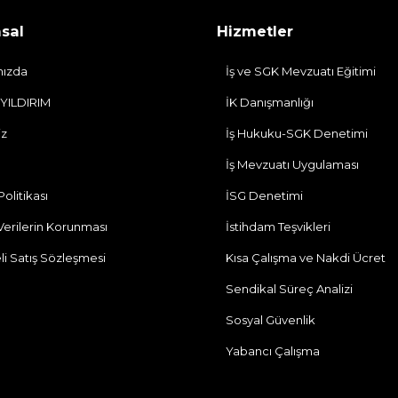
sal
Hizmetler
mızda
İş ve SGK Mevzuatı Eğitimi
 YILDIRIM
İK Danışmanlığı
iz
İş Hukuku-SGK Denetimi
İş Mevzuatı Uygulaması
 Politikası
İSG Denetimi
 Verilerin Korunması
İstihdam Teşvikleri
li Satış Sözleşmesi
Kısa Çalışma ve Nakdi Ücret
Sendikal Süreç Analizi
Sosyal Güvenlik
Yabancı Çalışma