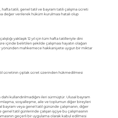
fta tatili, genel tatil ve bayram tatili çalışma ücreti
sına değer verilerek hüküm kurulması hatalı olup
ığı yaklaşık 12 yıl için tüm hafta tatilleriyle dini
süre içinde belirtilen şekilde çalışması hayatın olağan
caklar yönünden mahkemece hakkaniyete uygun bir miktar
tatil ücretinin çıplak ücret üzerinden hükmedilmesi
n dahi kullandırılmadığını ileri sürmüştür. Ulusal bayram
yramlaşma, sosyalleşme, aile ve toplumun diğer bireyleri
usal bayram veya genel tatil gününde çalışmanın, diğer
enel tatil günlerinde çalışan işçiye bu çalışmasının
amasının geçerli bir uygulama olarak kabul edilmesi