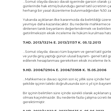
…Somut olayda davacı davalı işyerinde garson olarak çal
günlerinde hak etmiş bulunduğu genel tatil ücretinin ç
herhangi bir yasal düzenleme bulunmadığından %50 zamlı
Yukarıda açıklanan ilke kararımızda da belirtildiği üze
yevmiye daha kazanılacaktır. Bu nedenle mahkemece h
dinlenen tanık beyanlarını değerlendirmek ve belirtile
getirilmeksizin eksik inceleme ile hüküm kurulması hata
7.HD. 2013/13214 E. 2013/21137 K. 05.12.2013
…Somut olayda; davacı tüm bayram ve genel tatil günlerinde 
ve yurda giriş yaptığı günün ulusal bayram- genel tatil 
edilerek hesaplanması gerekirken eksik inceleme ile kar
9.HD. 2006/12904 E. 2006/13958 K. 15.05.2006
…Mahkemece davacı işçinin son iiç yıllık süre içinde her
şekilde işçinin talebi doğrultusunda son 4 yıl için bayra
Bir işçinin belirtilen süre içinde sürekli olarak açıklana
olması kaçınılmazdır. Bu nedenle fazla çalışma ücreti il
gerektirmiştir.