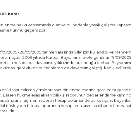
965 Karar
inlenme hakkı kapsamında olan ve bu nedenle yasak çalışma kapsamına 
zleşme hükmü geçersizdir.
2009- 20/09/2009 tarihleri arasında yıllık izin kullandığı ve Mahkemeni
rülmüştür. 2009 yılında Kurban Bayramının arefe gününün 19/09/2009
l ücretinin hesabında, davacının yıllık izinde bulunduğu Kurban Bayramını
akılması gerekirken bu tarihlerde de davacının çalıştığı kabul edilerek
ki saat çalışma yirmidört saat dinlenme esasına göre çalıştığı sabitti
. Esasen hükme esas alınan bilirkişi raporunun değerlendirme kısmınd
miş olmasına rağmen, raporun hesap bölümünde bu kez şahit beyanların
 Hal böyleyken bilirkişi raporunun hesaplama kısmına itibar edilmesi hat
atalıdır.