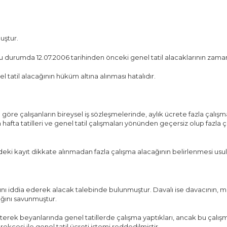
uştur.
 Bu durumda 12.07.2006 tarihinden önceki genel tatil alacaklarının zama
til alacağının hüküm altına alınması hatalıdır.
öre çalışanların bireysel iş sözleşmelerinde, aylık ücrete fazla çalışmala
ta tatilleri ve genel tatil çalışmaları yönünden geçersiz olup fazla ça
eki kayıt dikkate alınmadan fazla çalışma alacağının belirlenmesi usul 
nı iddia ederek alacak talebinde bulunmuştur. Davalı ise davacının, mil
dığını savunmuştur.
ek beyanlarında genel tatillerde çalışma yaptıkları, ancak bu çalışmala
kçesi ile genel tatil ücreti istemi reddedilmiştir.