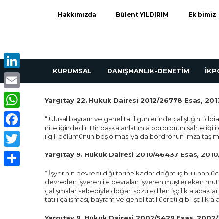
Hakkımızda
Bülent YILDIRIM
Ekibimiz
KURUMSAL
DANIŞMANLIK-DENETİM
İK
LinkedIn
Email
Yargıtay 22. Hukuk Dairesi 2012/26778 Esas, 2013
WhatsApp
“ Ulusal bayram ve genel tatil günlerinde çalıştığını iddi
niteliğindedir. Bir başka anlatımla bordronun sahteliği 
Facebook
ilgili bölümünün boş olması ya da bordronun imza taşımamas
Twitter
Yargıtay 9. Hukuk Dairesi 2010/46437 Esas, 2010/
“ İşyerinin devredildiği tarihe kadar doğmuş bulunan ücre
Share
devreden işveren ile devralan işveren müştereken mütesel
çalışmalar sebebiyle doğan sözü edilen işçilik alacakla
tatili çalışması, bayram ve genel tatil ücreti gibi işçili
Yargıtay 9. Hukuk Dairesi 2002/5429 Esas, 2002