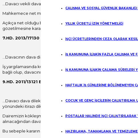
…Davacı vekili dava dilekçesinde fazla mesai ücretinin davalıdan ta
ÇALIŞMA VE SOSYAL GÜVENLİK BAKANLIĞI
Mahkemece net miktarın tahsili yönünde karar verilmiştir.
Açıkça net olduğu belirtilmediği sürece brüt olarak talepte bulunuld
YILLIK ÜCRETLİ İZİN YÖNETMELİĞİ
gözetilmesine karar vermek gerekirken davacı vekilinin bu yöne ilişki
7.HD. 2013/17130 E. 2013/10991 K. 11.06.2013
İŞÇİ ÜCRETLERİNDEN CEZA OLARAK KESİ
İŞ KANUNUNA İLİŞKİN FAZLA ÇALIŞMA VE
…Davacının dava dilekçesinde net brüt ayrımı yapmadan talepte bulun
İş yargılamasında kural olarak brüt üzerinden (aksine talep yoksa) 
İŞ KANUNUNA İLİŞKİN ÇALIŞMA SÜRELERİ 
bağlı olup, davacının ıslah dilekçesinde brüt talep etmesi karşısın
9.HD. 2011/13121 E. 2013/15434 K. 22.05.2013
HAFTALIK İŞ GÜNLERİNE BÖLÜNEMEYEN Ç
…Davacı dava dilekçesinde asgari ücretle çalıştığım beyan etmiştir. İ
ÇOCUK VE GENÇ İŞÇİLERİN ÇALIŞTIRILMA
yönündeki itirazı dikkate alınarak net aylık ücret üzerinden dava konu
Dairemizin kökleşmiş içtihatlarına göre -9 HD 2004/27 774 E-2005/159
POSTALAR HALİNDE İŞÇİ ÇALIŞTIRILARAK
alınacağından dava konusu tazminat ve alacaklar brüt miktarlar üzer
Bu sebeple kararın bozulması gerekmiştir.
HAZIRLAMA, TAMAMLAMA VE TEMİZLEME İ