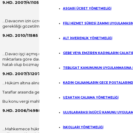
9.HD. 2007/41105 E. 2009/10041 K. 08.04.2009
ASGARİ ÜCRET YÖNETMELİĞİ
…Davacının izin ücreti alacağı dava dilekçesinde açıkça net üzerind
FİİLİ HİZMET SÜRESİ ZAMMI UYGULAMASI
gerekliliği gözetilmeksizin, brüt olarak hesaplanan izin ücretinden ke
9.HD. 2010/11585 E. 2012/22931 K. 13.06.2012
ALT İŞVERENLİK YÖNETMELİĞİ
GEBE VEYA EMZİREN KADINLARIN ÇALIŞT
…Davacı işçi açmış olduğu bu davada kıdem tazminatı ile bir kısım işçi
miktarlara göre davasını ıslah etmiştir. Bu durumda talep doğrultusunda
hatalı olup bozmayı gerektirmiştir.
TEBLİGAT KANUNUNUN UYGULANMASINA 
9.HD. 2007/31207 E. 2008/105 K. 12.02.2008
…Hüküm altına alınan işçilik alacakları yönünden net miktarlar üzerind
KADIN ÇALIŞANLARIN GECE POSTALARIND
Taraflar arasında gelir vergisi oranlan yönünden tartışma bulunmaktad
UZAKTAN ÇALIŞMA YÖNETMELİĞİ
Bu konu vergi mahkemelerini ilgilendirdiğinden, mahkemece brüt mikt
9.HD. 2006/14988 E. 2006/20635 K. 11.07.2006
ULUSLARARASI İŞGÜCÜ KANUNU UYGULAM
İŞKOLLARI YÖNETMELİĞİ
…Mahkemece hükme esas alınan bilirkişi raporunda hesaplama brüt ol