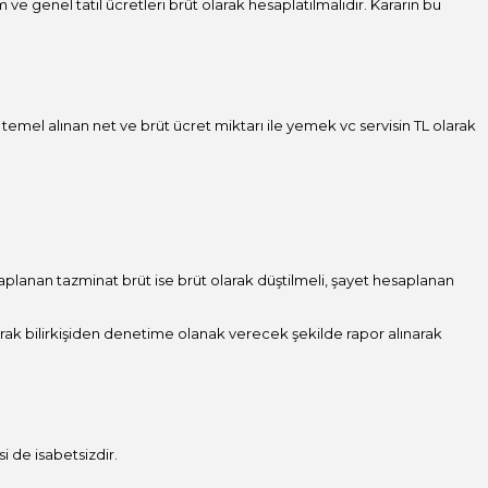
ve genel tatil ücretleri brüt olarak hesaplatılmalıdır. Kararın bu
 temel alınan net ve brüt ücret miktarı ile yemek vc servisin TL olarak
planan tazminat brüt ise brüt olarak düştilmeli, şayet hesaplanan
arak bilirkişiden denetime olanak verecek şekilde rapor alınarak
 de isabetsizdir.