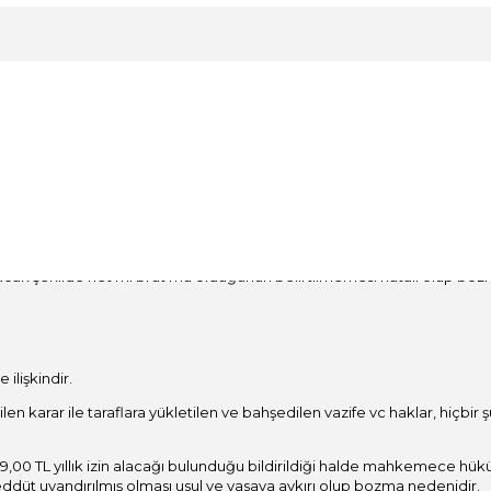
 üzerinden karar vermek gerekir.
rektirmiştir.
cak şekilde net mi brüt mü olduğunun belirtilmemesi hatalı olup bozm
 ilişkindir.
len karar ile taraflara yükletilen ve bahşedilen vazife vc haklar, hi
00 TL yıllık izin alacağı bulunduğu bildirildiği halde mahkemece hüküm
düt uyandırılmış olması usul ve yasaya aykırı olup bozma nedenidir.