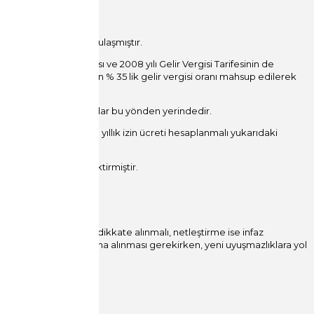
.701,86 TL net ücrete ulaşmıştır.
esinin dikkate alınması ve 2008 yılı Gelir Vergisi Tarifesinin de
779,30 TL nin tamamından % 35 lik gelir vergisi oranı mahsup edilerek
raporuna yaptığı itirazlar bu yönden yerindedir.
aylık ücret üzerinden yıllık izin ücreti hesaplanmalı yukarıdaki
rilmesi bozmayı gerektirmiştir.
larak brüt miktarlar dikkate alınmalı, netleştirme ise infaz
r üzerinden hüküm altına alınması gerekirken, yeni uyuşmazlıklara yol