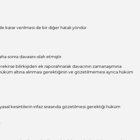
karar verilmesi de bir diğer hatalı yöndür.
a sonra davasını ıslah etmiştir.
rekirse bilirkişiden ek raporahnarak davacının zamanaşımına
ın hüküm altına alınması gerektiğinin ve gözetilmemesi ayrıca hüküm
 yasal kesintilerin infaz sırasında gözetilmesi gerektiği hüküm
.