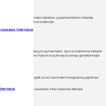
a yer vermemiştir.
in brüt miktar üzerinden tahsiline, yasal kesintilerin infazda
n kabulü hatalı olup bozma nedenidir.
RI HAKKINDA YÖNETMELİK
nduğu anlaşılmıştır.
 vc SSK primi gibi kayıplara yol açmamaktır. Ayrıca mahkeme taleple
kte net rakamlar üzerinden hüküm kurulması bozmayı gerektirmiştir.
lmış olup, davalının net aylık ücret üzerinden hesaplama yapılması
emiş olması halinde, kesintiler infaz sırasında dikkate
YÖNETMELİK