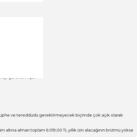
ayı gerektirmiştir.
çbir şüphe ve tereddüdü gerektirmeyecek biçimde çok açık olarak
 altına alman toplam 6.019,00 TL yıllık izin alacağının brütmü yoksa