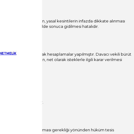
 alınması gerekirken, yasal kesintilerin infazda dikkate alınması
anmaksızın yazılı şekilde sonuca gidilmesi hatalıdır.
ÖNETMELİK
nden net ve büriik olarak hesaplamalar yapılmıştır. Davacı vekili bürüt
 verilmesi gerekirken, net olarak isteklerle ilgili karar verilmesi
üküm kurulması gerekir.
in infazda dikkate alınması gerekliği yönünden hüküm tesis