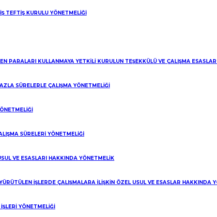
hsilini istemiş ancak bunun net mi brüt mü olduğu konusunda açıklamay
 İŞ TEFTİŞ KURULU YÖNETMELİĞİ
uğunu kabul etmek gerekir. Bu nedenle hesap edilen fazla mesai ücretin
n itirazı dikkate alınmadan yazılı şekilde net miktar üzerinden talebi
LEN PARALARI KULLANMAYA YETKİLİ KURULUN TEŞEKKÜLÜ VE ÇALIŞMA ESASLA
 FAZLA SÜRELERLE ÇALIŞMA YÖNETMELİĞİ
masına karşın, ıslah di lekçesindc brüt miktar üzerinden talepte bulu
hüküm kurulması gerekir. Bunun temel mantık ve amacı, devletin vergi
YÖNETMELİĞİ
da brüt rakamlara hükmedilmesi gerekirken kararda yazılmamakla birli
ALIŞMA SÜRELERİ YÖNETMELİĞİ
lk bilirkişi raporunda brüt aylık asgari ücret üzerinden hesaplama yapı
 USUL VE ESASLARI HAKKINDA YÖNETMELİK
su alacaklar kabul edilmiştir.
54 K- dava dilekçesinde talebin net ücret üzerinden olduğunun belirtilm
 YÜRÜTÜLEN İŞLERDE ÇALIŞMALARA İLİŞKİN ÖZEL USUL VE ESASLAR HAKKINDA 
inden hüküm altına alınmalıdır.
ŞLERİ YÖNETMELİĞİ