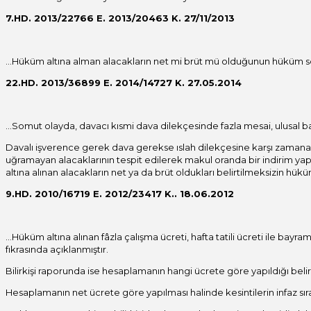
7.HD. 2013/22766 E. 2013/20463 K. 27/11/2013
…Hüküm altına alman alacakların net mi brüt mü olduğunun hüküm sonu
22.HD. 2013/36899 E. 2014/14727 K. 27.05.2014
…Somut olayda, davacı kısmi dava dilekçesinde fazla mesai, ulusal bay
Davalı işverence gerek dava gerekse ıslah dilekçesine karşı zamana
uğramayan alacaklarının tespit edilerek makul oranda bir indirim yap
altına alınan alacakların net ya da brüt oldukları belirtilmeksizin hü
9.HD. 2010/16719 E. 2012/23417 K.. 18.06.2012
…Hüküm altına alınan fâzla çalışma ücreti, hafta tatili ücreti ile bayr
fıkrasında açıklanmıştır.
Bilirkişi raporunda ise hesaplamanın hangi ücrete göre yapıldığı belir
Hesaplamanın net ücrete göre yapılması halinde kesintilerin infaz sı