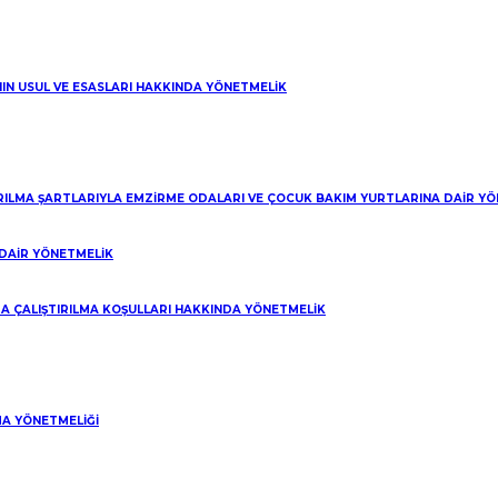
en talep edilmediğinden, yerel mahkemece brüt üzerinden hüküm altına
NIN USUL VE ESASLARI HAKKINDA YÖNETMELİK
ndiliğinden yasal kesinti yapılarak ve hüküm fıkrasında net olduğu açıkl
IRILMA ŞARTLARIYLA EMZİRME ODALARI VE ÇOCUK BAKIM YURTLARINA DAİR Y
lik haklarını talep etmiş, bilirkişi raporunda davaya konu istekler yönü
 yasal kesintiler infaz sırasında gözetilmek üzere brüt miktarlara karar
DAİR YÖNETMELİK
en karar verilmiştir.
A ÇALIŞTIRILMA KOŞULLARI HAKKINDA YÖNETMELİK
ır.
arlar üzerinden ve kesintilerin infaz sırasında gözetilmesine dair h
A YÖNETMELİĞİ
arak yapılmış olııp buna göre hüküm kurulduğu halde yasal kesintiler