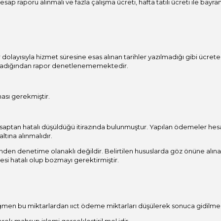
raporu alınmalı ve fazla çalışma ücreti, hafta tatili ücreti ile bayram 
dolayısıyla hizmet süresine esas alınan tarihler yazılmadığı gibi ücrete
r almadığından rapor denetlenememektedir.
ası gerekmiştir.
saptan hatalı düşüldüğü itirazında bulunmuştur. Yapılan ödemeler hesa
tına alınmalıdır.
ünden denetime olanaklı değildir. Belirtilen hususlarda göz önüne alın
esi hatalı olup bozmayı gerektirmiştir.
ğmen bu miktarlardan ııct ödeme miktarları düşülerek sonuca gidilmesi