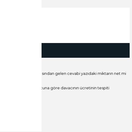
kina mühendisleri odasından gelen cevabi yazıdaki miktarın net mi
değerlendirilerek sonucuna göre davacının ücretinin tespiti
amamaktadır.