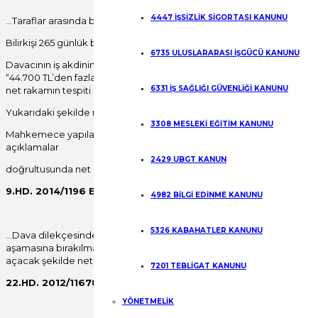
4447 İŞSİZLİK SİGORTASI KANUNU
…Taraflar arasında brüt ücretin net ücrete çevrilmesinde uyuşmazlık v
Bilirkişi 265 günlük brüt izin ücreti alacağı olan 50.779.30 TL nin ta
6735 ULUSLARARASI İŞGÜCÜ KANUNU
Davacının iş akdinin 2008 yılında feshedilmesi vc davalı işverenin de iz
“44.700 TL’den fazlasının, 44.700 TL’si için 10.293 TL, fazlası % 35 ”
6331 İŞ SAĞLIĞI GÜVENLİĞİ KANUNU
net rakamın tespiti hatalıdır.
Yukarıdaki şekilde mahsup işlemi uygulandığı zaman mahsup edilecek ge
3308 MESLEKİ EĞİTİM KANUNU
Mahkemece yapılacak iş dosyanın bu işlerden anlayan uzman bir bilirkiş
açıklamalar
2429 UBGT KANUN
doğrultusunda net ücrete çevrilerek işverence yapılan ödemenin mahsu
9.HD. 2014/1196 E. 2014/3501 K. 06.02.2014
4982 BİLGİ EDİNME KANUNU
5326 KABAHATLER KANUNU
…Dava dilekçesinde net miktarlara hükmolunması talebi de açıkça belir
aşamasına bırakılmalıdır. Yargıtay yerleşik görüş ve uygulaması da b
açacak şekilde net miktarlar üzerinden hüküm altına alınması hatalı 
7201 TEBLİGAT KANUNU
22.HD. 2012/11678 E. 2013/1303 K. 29.01.2013
YÖNETMELİK