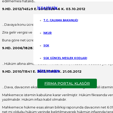
edilmemesi hatalıdır.
İSTATİSTİK
9.HD. 2012/14529 E. 2012/32846 K. 03.10.2012
T.C. ÇALIŞMA BAKANLIĞI
…Davaya konu ücret ve sair haklara brüt olarak tespit edilen miktar
Zira gelir vergisi ve damga vergisi yükümlüsü davacı işçidir.
İŞKUR
Buna göre net ücret üzerinden karar verilmesi hatalı olup bozmayı ge
SGK
9.HD. 2006/18283 E. 2006/21168 K. 18.07.2006
SGK GÜNCEL MESLEK KODLARI
…Hüküm altına alman alacak miktarlarının, infazda tereddüde yol aça
BİZE ULAŞIN
9.HD. 2010/11541 E. 2012/17918 K. 21.05.2012
FİRMA PORTAL KLASÖR
…Dava, davacının eksik kullandırılan yıllık izin alacağının tahsili istemine
Mahkemece istemin kabulüne karar verilmiştir. Hüküm fıkrasında veri
yazılmalıdır. Hüküm infazı kabil olmalıdır.
Mahkemece hükme esas alınan bilirkişi raporunda davacının net 6.019,
net mi olduğu hüküm yerinde belirtilmeyerek hükmün infazında tered