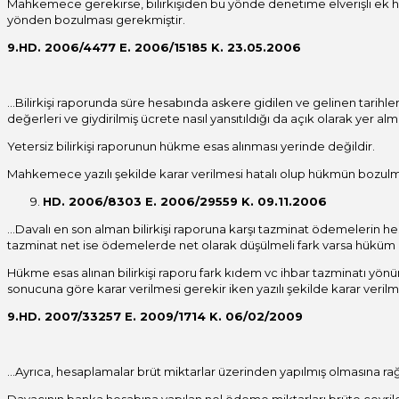
Mahkemece gerekirse, bilirkişiden bu yönde denetime elverişli ek hesap 
yönden bozulması gerekmiştir.
9.HD. 2006/4477 E. 2006/15185 K. 23.05.2006
…Bilirkişi raporunda süre hesabında askere gidilen ve gelinen tarihler 
değerleri ve giydirilmiş ücrete nasıl yansıtıldığı da açık olarak ye
Yetersiz bilirkişi raporunun hükme esas alınması yerinde değildir.
Mahkemece yazılı şekilde karar verilmesi hatalı olup hükmün bozulm
HD. 2006/8303 E. 2006/29559 K. 09.11.2006
…Davalı en son alman bilirkişi raporuna karşı tazminat ödemelerin he
tazminat net ise ödemelerde net olarak düşülmeli fark varsa hüküm al
Hükme esas alınan bilirkişi raporu fark kıdem vc ihbar tazminatı yön
sonucuna göre karar verilmesi gerekir iken yazılı şekilde karar verilm
9.HD. 2007/33257 E. 2009/1714 K. 06/02/2009
…Ayrıca, hesaplamalar brüt miktarlar üzerinden yapılmış olmasına ra