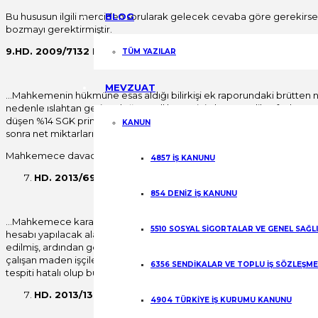
Bu hususun ilgili merciden sorularak gelecek cevaba göre gerekirse b
BLOG
bozmayı gerektirmiştir.
9.HD. 2009/7132 E. 2011/6766 K. 14.03.2011
TÜM YAZILAR
MEVZUAT
…Mahkemenin hükmüne esas aldığı bilirkişi ek raporundaki brütten ne
nedenle ıslahtan geriye doğru 5 yıllık süre için hesap edilen fazla me
düşen %14 SGK prim keseneği, %1 işsizlik sigortası, (prim ve işsizlik 
KANUN
sonra net miktarları bulunmalı, fazla mesai ücretinden %25 hakkaniyet 
Mahkemece davacı vekilinin bu yöne ilişkin itirazları dikkate alınmad
4857 İŞ KANUNU
HD. 2013/6955 E. 2013/6037 K. 09/04/2013
854 DENİZ İŞ KANUNU
…Mahkemece karara esas alınan bilirkişi raporunda, daha önce Dairem
5510 SOSYAL SİGORTALAR VE GENEL SAĞL
hesabı yapılacak alacak kalemine göre brüt ücretten hareketle net üc
edilmiş, ardından gelir vergisi, sigorta primi, damga vergisi gibi yasal
çalışan maden işçilerinin yer altında çalıştıkları sürede aldıkları üc
6356 SENDİKALAR VE TOPLU İŞ SÖZLEŞM
tespiti hatalı olup bu husus bozma nedenidir.
HD. 2013/13413 E. 2013/14234 K. 10.09.2013
4904 TÜRKİYE İŞ KURUMU KANUNU