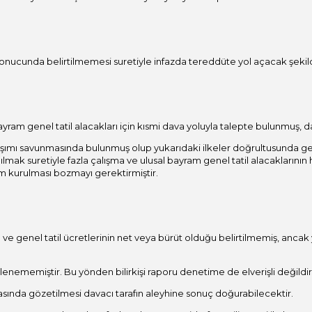
cunda belirtilmemesi suretiyle infazda tereddüte yol açacak şekilde 
ram genel tatil alacakları için kısmi dava yoluyla talepte bulunmuş, dah
şımı savunmasında bulunmuş olup yukarıdaki ilkeler doğrultusunda ge
ılmak suretiyle fazla çalışma ve ulusal bayram genel tatil alacakların
küm kurulması bozmayı gerektirmiştir.
am ve genel tatil ücretlerinin net veya bürüt olduğu belirtilmemiş, ancak
lenememiştir. Bu yönden bilirkişi raporu denetime de elverişli değildir
rasında gözetilmesi davacı tarafın aleyhine sonuç doğurabilecektir.