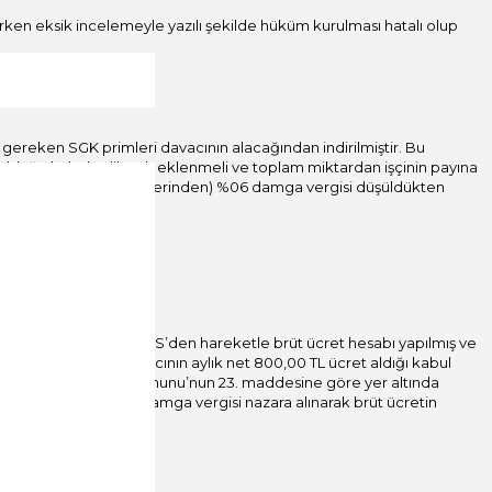
rken eksik incelemeyle yazılı şekilde hüküm kurulması hatalı olup
gereken SGK primleri davacının alacağından indirilmiştir. Bu
rüt olduğu kabul edilerek eklenmeli ve toplam miktardan işçinin payına
i ve (toplam brüt miktar üzerinden) %06 damga vergisi düşüldükten
dır.
 nedenidir.
Esas sayılı dosyada TİS’den hareketle brüt ücret hesabı yapılmış ve
rından hareketle davacının aylık net 800,00 TL ücret aldığı kabul
 193 sayılı Gelir Vergisi Kanunu’nun 23. maddesine göre yer altında
sine gelir vergisi ve damga vergisi nazara alınarak brüt ücretin