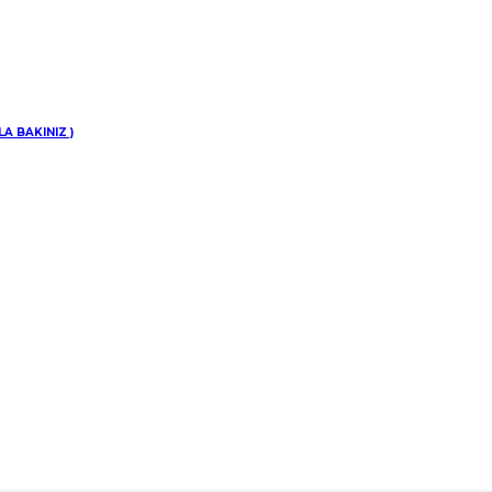
inize
A BAKINIZ )
di.