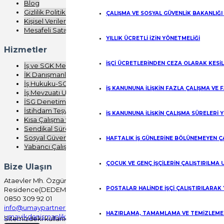
Blog
Gizlilik Politikası
ÇALIŞMA VE SOSYAL GÜVENLİK BAKANLIĞI
Kişisel Verilerin Korunması
Mesafeli Satış Sözleşmesi
YILLIK ÜCRETLİ İZİN YÖNETMELİĞİ
Hizmetler
İŞÇİ ÜCRETLERİNDEN CEZA OLARAK KESİ
İş ve SGK Mevzuatı Eğitimi
İK Danışmanlığı
İş Hukuku-SGK Denetimi
İŞ KANUNUNA İLİŞKİN FAZLA ÇALIŞMA VE
İş Mevzuatı Uygulaması
İSG Denetimi
İstihdam Teşvikleri
İŞ KANUNUNA İLİŞKİN ÇALIŞMA SÜRELERİ 
Kısa Çalışma ve Nakdi Ücret
Sendikal Süreç Analizi
Sosyal Güvenlik
HAFTALIK İŞ GÜNLERİNE BÖLÜNEMEYEN Ç
Yabancı Çalışma
ÇOCUK VE GENÇ İŞÇİLERİN ÇALIŞTIRILMA
Bize Ulaşın
Ataevler Mh. Özgürlük Cd. Bureau
POSTALAR HALİNDE İŞÇİ ÇALIŞTIRILARAK
Residence(DEDEMAN) No:41/100 Kartepe/KOCAELİ
0850 309 92 01
info@umaypartners.com
HAZIRLAMA, TAMAMLAMA VE TEMİZLEME İ
umayikdanismanlik@gmail.com
Sitemizdeki kullanıcı deneyimini kişiselleştirmek ve iyileştirmek için