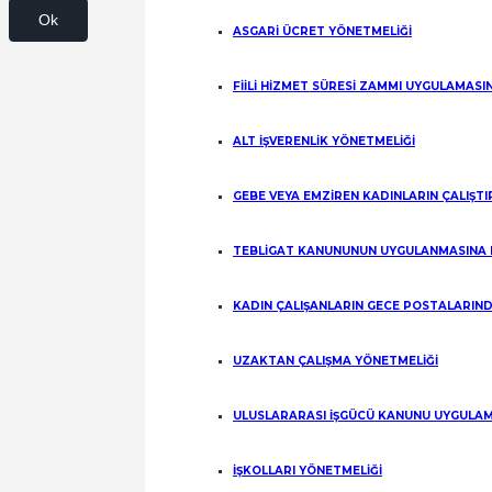
Ok
ASGARİ ÜCRET YÖNETMELİĞİ
FİİLİ HİZMET SÜRESİ ZAMMI UYGULAMASI
ALT İŞVERENLİK YÖNETMELİĞİ
GEBE VEYA EMZİREN KADINLARIN ÇALIŞT
TEBLİGAT KANUNUNUN UYGULANMASINA 
KADIN ÇALIŞANLARIN GECE POSTALARIND
UZAKTAN ÇALIŞMA YÖNETMELİĞİ
ULUSLARARASI İŞGÜCÜ KANUNU UYGULAM
İŞKOLLARI YÖNETMELİĞİ