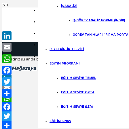
üye
İŞ ANALİZİ
Ürün
Blog
İŞ-GÖREV ANALİZ FORMU (İNDİR)
Gizlilik Politikası
sepet
Kişisel Verilerin Korunması
GÖREV TANIMLARI ( FİRMA PORTAL
Mesafeli Satış Sözleşmesi
LinkedIn
İK YETKİNLİK TESPİTİ
eklen
Email
Sepetiniz şu anda boş.
EĞİTİM PROGRAMI
Mağazaya geri dön
WhatsApp
EĞİTİM SEVİYE TEMEL
Facebook
LinkedIn
Twitter
EĞİTİM SEVİYE ORTA
Email
Share
WhatsApp
EĞİTİM SEVİYE İLERİ
Facebook
EĞİTİM SINAV
Twitter