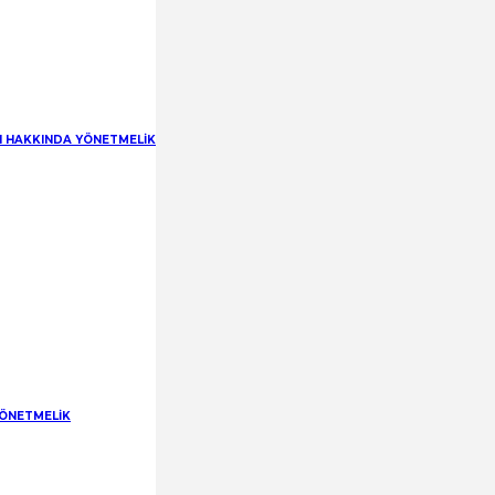
RI HAKKINDA YÖNETMELİK
YÖNETMELİK