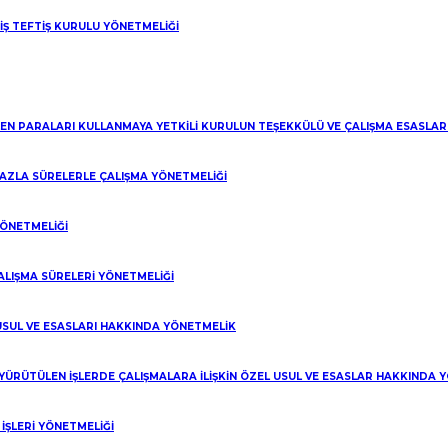
 İŞ TEFTİŞ KURULU YÖNETMELİĞİ
LEN PARALARI KULLANMAYA YETKİLİ KURULUN TEŞEKKÜLÜ VE ÇALIŞMA ESASLA
 FAZLA SÜRELERLE ÇALIŞMA YÖNETMELİĞİ
YÖNETMELİĞİ
ALIŞMA SÜRELERİ YÖNETMELİĞİ
 USUL VE ESASLARI HAKKINDA YÖNETMELİK
 YÜRÜTÜLEN İŞLERDE ÇALIŞMALARA İLİŞKİN ÖZEL USUL VE ESASLAR HAKKINDA 
Web Design:
LF Dijital
ŞLERİ YÖNETMELİĞİ
 web sitemizde çerezler kullanıyoruz.