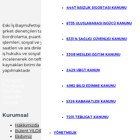
Gönder
4447 İŞSİZLİK SİGORTASI KANUNU
6735 ULUSLARARASI İŞGÜCÜ KANUNU
Eski İş Başmüfettişi Bülent YILDIRIM öncülüğünde
şirket denetçileri tarafından tüm özlük, yıllık izin,
bordrolama, puantajlama, disiplin mevzuatı, fesih
6331 İŞ SAĞLIĞI GÜVENLİĞİ KANUNU
işlemleri, sosyal ve yan haklar, fazla çalışma, çalışma
saatleri ve ara dinlenme süreleri başta olmak üzere
iş hukuku ve sosyal güvenlik mevzuatı uygulamaları
3308 MESLEKİ EĞİTİM KANUNU
incelenerek ön teftiş raporu verilerek, insan
kaynakları birimi ile birlikte yerinde düzeltme işlemi
yapılmaktadır.
2429 UBGT KANUN
Instagram
Facebook
4982 BİLGİ EDİNME KANUNU
YouTube
LinkedIn
5326 KABAHATLER KANUNU
Google
Kurumsal
7201 TEBLİGAT KANUNU
Hakkımızda
Bülent YILDIRIM
YÖNETMELİK
Ekibimiz