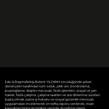
Eski İş Başmüfettişi Bülent YILDIRIM öncülüğünde şirket
denetçileri tarafından tüm özlük, yıllık izin, bordrolama,
puantajlama, disiplin mevzuatı, fesih işlemleri, sosyal ve yan
haklar, fazla çalışma, çalışma saatleri ve ara dinlenme süreleri
başta olmak üzere iş hukuku ve sosyal güvenlik mevzuatı
uygulamaları incelenerek ön teftiş raporu verilerek, insan
kaynakları birimi ile birlikte yerinde düzeltme işlemi