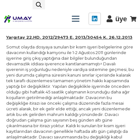
üye
Yargıtay 22.HD. 2012/29473 E. 2013/30454 K. 26.12.2013
Somut olayda dosyaya sunulan bir kısım işyeri belgelerine göre
davacının kullandığı kamyonu ile 1-2 Ağustos 2011 günlerinde
işyerine giriş çıkış yaptığına dair bilgiler bulunduğundan
devamsızlık iddiası işverence kanıtlanamamıştı^ Davalı
işverenin iş yoğunluğu nedeniyle vardiya sistemine geçmesi, bu
yeni durumda çalışma süresini kanuni sınırlar içerisinde kalarak
tek taraflı düzenlemesi tamamen yönetim hakkı kapsamında
yaptığı bir değişikliktir. Yapılan değişiklikle işyerinde önceden
olduğu gibi haftalık 45 saatlik çalışmanın korunduğu daha ağır
koşulların getirilmediği anlaşılmaktadır. Davacının bu
değişikliğe itirazı ise önceki çalışma düzeninde fazla mesai
ücreti alarak, bir ek gelir elde ettiği, ancak yeni düzenlemede
artık bu ek gelirden mahrum kaldığı yönündedir. Davacı
doğrudan çalışma gün sayısının beş günden altı güne
çıkarılmasına bir itirazı yoktur. Kaldı ki sunulan bir kısım işyeri
kayıtlarından davacının genellikle haftada altı gün çalıştığı da
anlaşılmaktadır. Davacı savunmasında bu değişikliği kabul