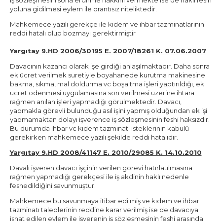
yoluna gidilmesi eylem ile orantısız niteliktedir.
Mahkemece yazılı gerekçe ile kıdem ve ihbar tazminatlarının
reddi hatalı olup bozmayı gerektirmiştir
Yargıtay 9.HD 2006/30195 E. 2007/18261 K. 07.06.2007
Davacının kazancı olarak işe girdiği anlaşılmaktadır. Daha sonra
ek ücret verilmek suretiyle boyahanede kurutma makinesine
bakma, sıkma, mal doldurma vc boşaltma işleri yaptırıldığı, ek
ücret ödenmesi uygulamasına son verilmesi üzerine ihtara
rağmen anılan işleri yapmadığı görülmektedir. Davacı,
yapmakla görevli bulunduğu asıl işini yapmış olduğundan ek işi
yapmamaktan dolayı işverence iş sözleşmesinin feshi haksızdır.
Bu durumda ihbar vc kıdem tazminatı isteklerinin kabulü
gerekirken mahkemece yazılı şekilde reddi hatalıdır.
Yargıtay 9.HD 2008/41147 E. 2010/29085 K. 14.10.2010
Davalı işveren davacı işçinin verilen görevi hatırlatılmasına
rağmen yapmadığı gerekçesi ile iş akdinin haklı nedenle
feshedildiğini savunmuştur.
Mahkemece bu savunmaya itibar edilmiş ve kıdem ve ihbar
tazminatı taleplerinin reddine karar verilmiş ise de davacıya
isnat edilen eylem ile işverenin iş sözleşmesinin feshi arasında