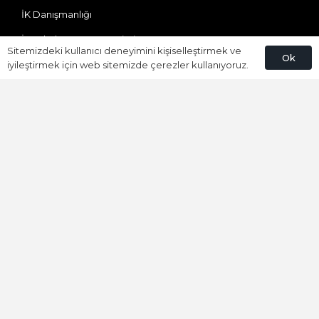
İK Danışmanlığı
İş Hukuku-SGK Denetimi
Sitemizdeki kullanıcı deneyimini kişiselleştirmek ve
Ok
İş Mevzuatı Uygulaması
iyileştirmek için web sitemizde çerezler kullanıyoruz.
İSG Denetimi
İstihdam Teşvikleri
Kısa Çalışma ve Nakdi Ücret
Sendikal Süreç Analizi
Sosyal Güvenlik
Yabancı Çalışma
Bize Ulaşın
Ataevler Mh. Özgürlük Cd. Bureau Residence(DEDEMAN)
No:41/100 Kartepe/KOCAELİ
0850 309 92 01