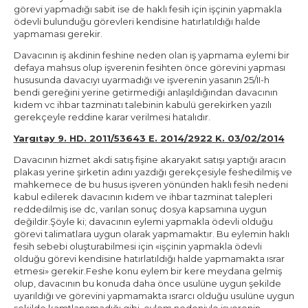
görevi yapmadığı sabit ise de haklı fesih için işçinin yapmakla
ödevli bulunduğu görevleri kendisine hatırlatıldığı halde
yapmaması gerekir.
Davacının iş akdinin feshine neden olan iş yapmama eylemi bir
defaya mahsus olup işverenin fesihten önce görevini yapması
hususunda davacıyı uyarmadığı ve işverenin yasanın 25/II-h
bendi gereğini yerine getirmediği anlaşıldığından davacının
kıdem vc ihbar tazminatı talebinin kabulü gerekirken yazılı
gerekçeyle reddine karar verilmesi hatalıdır.
Yargıtay 9. HD. 2011/53643 E. 2014/2922 K. 03/02/2014
Davacının hizmet akdi satış fişine akaryakıt satışı yaptığı aracın
plakası yerine şirketin adını yazdığı gerekçesiyle feshedilmiş ve
mahkemece de bu husus işveren yönünden haklı fesih nedeni
kabul edilerek davacının kıdem ve ihbar tazminat talepleri
reddedilmiş ise dc, varılan sonuç dosya kapsamına uygun
değildir.Şöyle ki; davacının eylemi yapmakla ödevli olduğu
görevi talimatlara uygun olarak yapmamaktır. Bu eylemin haklı
fesih sebebi oluşturabilmesi için «işçinin yapmakla ödevli
olduğu görevi kendisine hatırlatıldığı halde yapmamakta ısrar
etmesi» gerekir.Feshe konu eylem bir kere meydana gelmiş
olup, davacının bu konuda daha önce usulüne uygun şekilde
uyarıldığı ve görevini yapmamakta ısrarcı olduğu usulüne uygun
şekilde kamtlanamadığı gibi, eylem nedeniyle işverenin