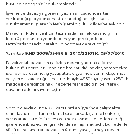
büyük bir dengesizlik bulunmaktadır.
İşverence davacıya görevini yapması hususunda ihtar
verilmediği gibi yapmamakta ısrar ettiğine ilişkin kanıt
sunulmamıştır. İşverenin fesih işlemi ölçülülük ilkesine aykırıdır.
Davacının kıdem ve ihbar tazminatlarına hak kazandığının
kabulü gerekirken yerinde olmayan gerekçe ile bu
tazminatların reddi hatalı olup bozmayı gerektirmiştir.
Yargıtay 9.HD 2008/33696 E. 2010/22101 K. 05/07/2010
Davalı vekili, davacının iş sözleşmesinin yapmakla ödevli
bulunduğu görevleri kendisine hatırlatıldığı halde yapmamakta
ısrar etmesi üzerine, işi yavaşlatarak işyerinde verimi düşürmesi
ve işvereni zarara uğratması nedeniyle 4857 sayılı yasanın 25/11 -h
maddesi gereğince haklı nedenle feshedildiğini belirterek
davanın reddini savunmuştur.
Somut olayda günde 323 kapı üretilen işyerinde çalışmakta
olan davacının …. tarihinden itibaren arkadaşları ile birlikte işi
yavaşlatarak üretimin %85 oranında düşmesine neden olduğu
işverence ibraz edilen grafiklerden anlaşılmaktadır. Bu nedenle
sözlü olarak uyarılan davacının üretimi yavaşlatmaya devam