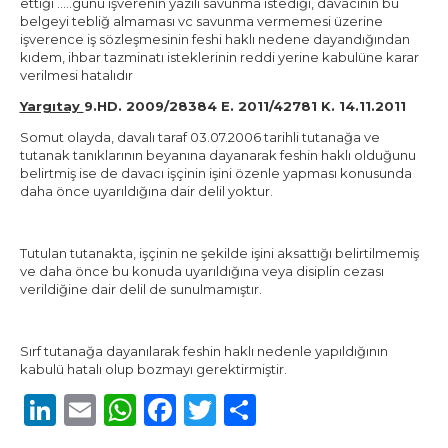
ettiği …..günü işverenin yazılı savunma istediği, davacının bu
belgeyi tebliğ almaması vc savunma vermemesi üzerine
işverence iş sözleşmesinin feshi haklı nedene dayandığından
kıdem, ihbar tazminatı isteklerinin reddi yerine kabulüne karar
verilmesi hatalıdır
Yargıtay
9.HD. 2009/28384 E. 2011/42781 K. 14.11.2011
Somut olayda, davalı taraf 03.07.2006 tarihli tutanağa ve
tutanak tanıklarının beyanına dayanarak feshin haklı olduğunu
belirtmiş ise de davacı işçinin işini özenle yapması konusunda
daha önce uyarıldığına dair delil yoktur.
Tutulan tutanakta, işçinin ne şekilde işini aksattığı belirtilmemiş
ve daha önce bu konuda uyarıldığına veya disiplin cezası
verildiğine dair delil de sunulmamıştır.
Sırf tutanağa dayanılarak feshin haklı nedenle yapıldığının
kabulü hatalı olup bozmayı gerektirmiştir.
LinkedIn
Email
WhatsApp
Facebook
Twitter
Share