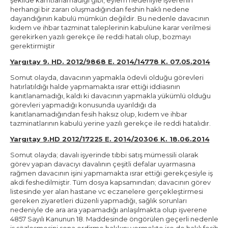
herhangi bir zararı oluşmadığından feshin haklı nedene
dayandığının kabulü mümkün değildir. Bu nedenle davacının
kıdem ve ihbar tazminat taleplerinin kabulüne karar verilmesi
gerekirken yazılı gerekçe ile reddi hatalı olup, bozmayı
gerektirmiştir
Yargıtay 9. HD. 2012/9868 E. 2014/14778 K. 07.05.2014
Somut olayda, davacının yapmakla ödevli olduğu görevleri
hatırlatıldığı halde yapmamakta ısrar ettiği iddiasının
kanıtlanamadığı, kaldı ki davacının yapmakla yükümlü olduğu
görevleri yapmadığı konusunda uyarıldığı da
kanıtlanamadığından fesih haksız olup, kıdem ve ihbar
tazminatlarının kabulü yerine yazılı gerekçe ile reddi hatalıdır.
Yargıtay 9.HD 2012/17225 E. 2014/20306 K. 18.06.2014
Somut olayda; davalı işyerinde tıbbi satış mümessili olarak
görev yapan davacıyı davalının çeşitli defalar uyarmasına
rağmen davacının işini yapmamakta ısrar ettiği gerekçesiyle iş
akdi feshedilmiştir. Tüm dosya kapsamından; davacının görev
listesinde yer alan hastane vc eczanelere gerçekleştirmesi
gereken ziyaretleri düzenli yapmadığı, sağlık sorunları
nedeniyle de ara ara yapamadığı anlaşılmakta olup işverene
4857 Sayılı Kanunun 18. Maddesinde öngörülen geçerli nedenle
iş sözleşmesini sona erdirme hakkını vermekte ise de haklı fesih