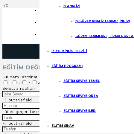
üye
İŞ ANALİZİ
Ürün
Blog
İŞ-GÖREV ANALİZ FORMU (İNDİR)
Gizlilik Politikası
sepet
Kişisel Verilerin Korunması
GÖREV TANIMLARI ( FİRMA PORTAL
Mesafeli Satış Sözleşmesi
İK YETKİNLİK TESPİTİ
eklen
EĞİTİM DEĞERLENDİRME SINAVI
EĞİTİM PROGRAMI
1- Kıdem Tazminatı Zamanaşımı Süresi Nedir?
EĞİTİM SEVİYE TEMEL
1
2
3
4
5
Select an option
EĞİTİM SEVİYE ORTA
Fill out this field
EĞİTİM SEVİYE İLERİ
Lütfen geçerli bir e-posta adresi yazın.
Fill out this field
EĞİTİM SINAV