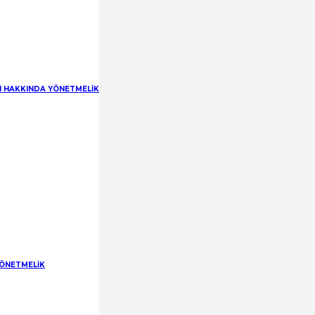
RI HAKKINDA YÖNETMELİK
YÖNETMELİK