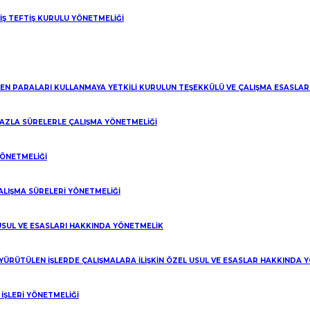
 İŞ TEFTİŞ KURULU YÖNETMELİĞİ
LEN PARALARI KULLANMAYA YETKİLİ KURULUN TEŞEKKÜLÜ VE ÇALIŞMA ESASLA
 FAZLA SÜRELERLE ÇALIŞMA YÖNETMELİĞİ
YÖNETMELİĞİ
ALIŞMA SÜRELERİ YÖNETMELİĞİ
 USUL VE ESASLARI HAKKINDA YÖNETMELİK
 YÜRÜTÜLEN İŞLERDE ÇALIŞMALARA İLİŞKİN ÖZEL USUL VE ESASLAR HAKKINDA 
ŞLERİ YÖNETMELİĞİ