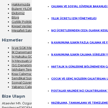
Hakkımızda
ÇALIŞMA VE SOSYAL GÜVENLİK BAKANLIĞI
Bülent YILDIRIM
Ekibimiz
Blog
YILLIK ÜCRETLİ İZİN YÖNETMELİĞİ
Gizlilik Politikası
Kişisel Verilerin Korunması
Mesafeli Satış Sözleşmesi
İŞÇİ ÜCRETLERİNDEN CEZA OLARAK KESİ
Hizmetler
İŞ KANUNUNA İLİŞKİN FAZLA ÇALIŞMA VE
İş ve SGK Mevzuatı Eğitimi
İK Danışmanlığı
İŞ KANUNUNA İLİŞKİN ÇALIŞMA SÜRELERİ 
İş Hukuku-SGK Denetimi
İş Mevzuatı Uygulaması
İSG Denetimi
HAFTALIK İŞ GÜNLERİNE BÖLÜNEMEYEN Ç
İstihdam Teşvikleri
Kısa Çalışma ve Nakdi Ücret
Sendikal Süreç Analizi
ÇOCUK VE GENÇ İŞÇİLERİN ÇALIŞTIRILMA
Sosyal Güvenlik
Yabancı Çalışma
POSTALAR HALİNDE İŞÇİ ÇALIŞTIRILARAK
Bize Ulaşın
Ataevler Mh. Özgürlük Cd. Bureau
HAZIRLAMA, TAMAMLAMA VE TEMİZLEME İ
Residence(DEDEMAN) No:41/100 Kartepe/KOCAELİ