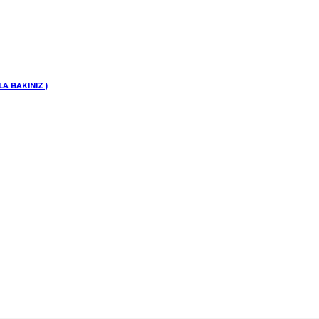
inize
A BAKINIZ )
di.