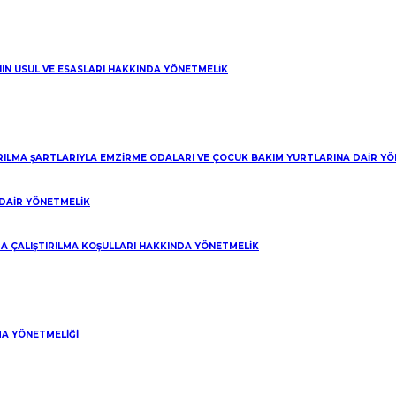
Web Design:
LF Dijital
 web sitemizde çerezler kullanıyoruz.
NIN USUL VE ESASLARI HAKKINDA YÖNETMELİK
IRILMA ŞARTLARIYLA EMZİRME ODALARI VE ÇOCUK BAKIM YURTLARINA DAİR Y
DAİR YÖNETMELİK
A ÇALIŞTIRILMA KOŞULLARI HAKKINDA YÖNETMELİK
A YÖNETMELİĞİ