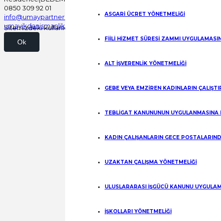
0850 309 92 01
ASGARİ ÜCRET YÖNETMELİĞİ
info@umaypartners.com
umayikdanismanlik@gmail.com
Sitemizdeki kullanıcı deneyimini kişiselleştirmek ve iyileştirmek için
FİİLİ HİZMET SÜRESİ ZAMMI UYGULAMASI
Ok
ALT İŞVERENLİK YÖNETMELİĞİ
GEBE VEYA EMZİREN KADINLARIN ÇALIŞT
TEBLİGAT KANUNUNUN UYGULANMASINA 
KADIN ÇALIŞANLARIN GECE POSTALARIND
UZAKTAN ÇALIŞMA YÖNETMELİĞİ
ULUSLARARASI İŞGÜCÜ KANUNU UYGULAM
İŞKOLLARI YÖNETMELİĞİ