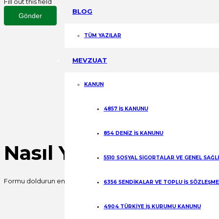
Fill out this field
BLOG
Gönder
TÜM YAZILAR
MEVZUAT
KANUN
4857 İŞ KANUNU
854 DENİZ İŞ KANUNU
Nasıl Yardımcı Olabili
5510 SOSYAL SİGORTALAR VE GENEL SAĞL
Formu doldurun en kısa sürede sizinle iletişime geçelim.
6356 SENDİKALAR VE TOPLU İŞ SÖZLEŞM
Fill out this field
4904 TÜRKİYE İŞ KURUMU KANUNU