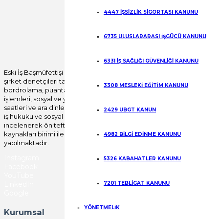
Fill out this field
4447 İŞSİZLİK SİGORTASI KANUNU
Fill out this field
6735 ULUSLARARASI İŞGÜCÜ KANUNU
Gönder
6331 İŞ SAĞLIĞI GÜVENLİĞİ KANUNU
Eski İş Başmüfettişi Bülent YILDIRIM öncülüğünde
şirket denetçileri tarafından tüm özlük, yıllık izin,
3308 MESLEKİ EĞİTİM KANUNU
bordrolama, puantajlama, disiplin mevzuatı, fesih
işlemleri, sosyal ve yan haklar, fazla çalışma, çalışma
saatleri ve ara dinlenme süreleri başta olmak üzere
2429 UBGT KANUN
iş hukuku ve sosyal güvenlik mevzuatı uygulamaları
incelenerek ön teftiş raporu verilerek, insan
kaynakları birimi ile birlikte yerinde düzeltme işlemi
4982 BİLGİ EDİNME KANUNU
yapılmaktadır.
Instagram
5326 KABAHATLER KANUNU
Facebook
YouTube
LinkedIn
7201 TEBLİGAT KANUNU
Google
YÖNETMELİK
Kurumsal