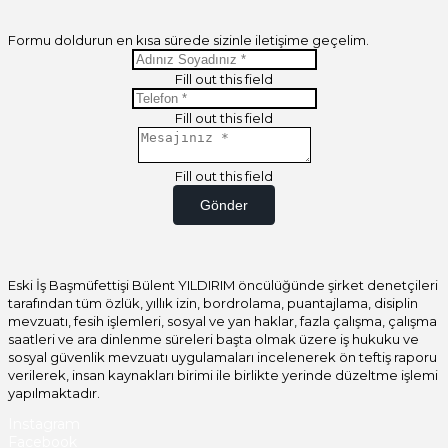
Formu doldurun en kısa sürede sizinle iletişime geçelim.
Fill out this field
Fill out this field
Fill out this field
Gönder
Eski İş Başmüfettişi Bülent YILDIRIM öncülüğünde şirket denetçileri
tarafından tüm özlük, yıllık izin, bordrolama, puantajlama, disiplin
mevzuatı, fesih işlemleri, sosyal ve yan haklar, fazla çalışma, çalışma
saatleri ve ara dinlenme süreleri başta olmak üzere iş hukuku ve
sosyal güvenlik mevzuatı uygulamaları incelenerek ön teftiş raporu
verilerek, insan kaynakları birimi ile birlikte yerinde düzeltme işlemi
yapılmaktadır.
Instagram
Facebook