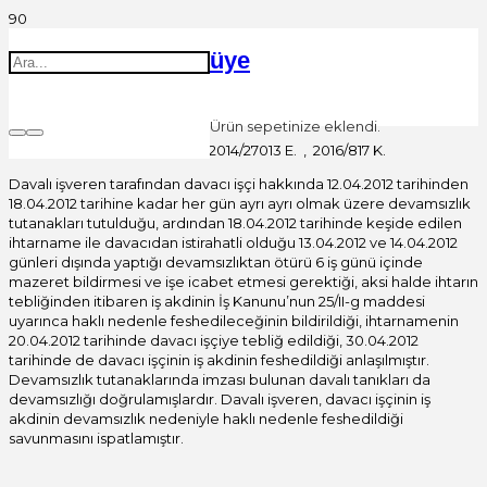
üye
Ürün
sepetinize eklendi.
Yargıtay 9. Hukuk Dairesi 2014/27013 E. , 2016/817 K.
Davalı işveren tarafından davacı işçi hakkında 12.04.2012 tarihinden
18.04.2012 tarihine kadar her gün ayrı ayrı olmak üzere devamsızlık
tutanakları tutulduğu, ardından 18.04.2012 tarihinde keşide edilen
ihtarname ile davacıdan istirahatli olduğu 13.04.2012 ve 14.04.2012
günleri dışında yaptığı devamsızlıktan ötürü 6 iş günü içinde
mazeret bildirmesi ve işe icabet etmesi gerektiği, aksi halde ihtarın
tebliğinden itibaren iş akdinin İş Kanunu’nun 25/II-g maddesi
uyarınca haklı nedenle feshedileceğinin bildirildiği, ihtarnamenin
20.04.2012 tarihinde davacı işçiye tebliğ edildiği, 30.04.2012
tarihinde de davacı işçinin iş akdinin feshedildiği anlaşılmıştır.
Devamsızlık tutanaklarında imzası bulunan davalı tanıkları da
devamsızlığı doğrulamışlardır. Davalı işveren, davacı işçinin iş
akdinin devamsızlık nedeniyle haklı nedenle feshedildiği
savunmasını ispatlamıştır.