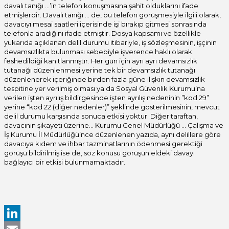
davalı tanığı …’in telefon konuşmasına şahit olduklarını ifade
etmişlerdir. Davalı tanığı … de, bu telefon görüşmesiyle ilgili olarak,
davacıyı mesai saatleri içerisinde işi bırakıp gitmesi sonrasında
telefonla aradığını ifade etmiştir. Dosya kapsamı ve özellikle
yukarıda açıklanan delil durumu itibariyle, iş sözleşmesinin, işçinin
devamsızlıkta bulunması sebebiyle işverence haklı olarak
feshedildiği kanıtlanmıştır. Her gün için ayrı ayrı devamsızlık
tutanağı düzenlenmesi yerine tek bir devamsızlık tutanağı
düzenlenerek içeriğinde birden fazla güne ilişkin devamsızlık
tespitine yer verilmiş olması ya da Sosyal Güvenlik Kurumu’na
verilen işten ayrılış bildirgesinde işten ayrılış nedeninin ”kod 29”
yerine “kod 22 (diğer nedenler)” şeklinde gösterilmesinin, mevcut
delil durumu karşısında sonuca etkisi yoktur. Diğer taraftan,
davacının şikayeti üzerine… Kurumu Genel Müdürlüğü … Çalışma ve
İş Kurumu İl Müdürlüğü’nce düzenlenen yazıda, aynı delillere göre
davacıya kıdem ve ihbar tazminatlarının ödenmesi gerektiği
görüşü bildirilmiş ise de, söz konusu görüşün eldeki davayı
bağlayıcı bir etkisi bulunmamaktadır.