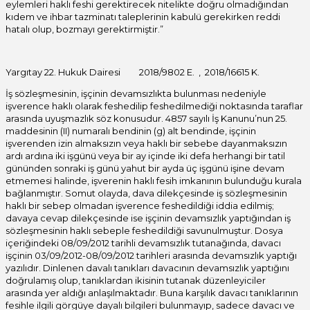
eylemleri haklı feshi gerektirecek nitelikte doğru olmadığından
kıdem ve ihbar tazminatı taleplerinin kabulü gerekirken reddi
hatalı olup, bozmayı gerektirmiştir.”
Yargıtay 22. Hukuk Dairesi 2018/9802 E. , 2018/16615 K.
İş sözleşmesinin, işçinin devamsızlıkta bulunması nedeniyle
işverence haklı olarak feshedilip feshedilmediği noktasında taraflar
arasında uyuşmazlık söz konusudur. 4857 sayılı İş Kanunu’nun 25.
maddesinin (II) numaralı bendinin (g) alt bendinde, işçinin
işverenden izin almaksızın veya haklı bir sebebe dayanmaksızın
ardı ardına iki işgünü veya bir ay içinde iki defa herhangi bir tatil
gününden sonraki iş günü yahut bir ayda üç işgünü işine devam
etmemesi halinde, işverenin haklı fesih imkanının bulunduğu kurala
bağlanmıştır. Somut olayda, dava dilekçesinde iş sözleşmesinin
haklı bir sebep olmadan işverence feshedildiği iddia edilmiş;
davaya cevap dilekçesinde ise işçinin devamsızlık yaptığından iş
sözleşmesinin haklı sebeple feshedildiği savunulmuştur. Dosya
içeriğindeki 08/09/2012 tarihli devamsızlık tutanağında, davacı
işçinin 03/09/2012-08/09/2012 tarihleri arasında devamsızlık yaptığı
yazılıdır. Dinlenen davalı tanıkları davacının devamsızlık yaptığını
doğrulamış olup, tanıklardan ikisinin tutanak düzenleyiciler
arasında yer aldığı anlaşılmaktadır. Buna karşılık davacı tanıklarının
fesihle ilgili görgüye dayalı bilgileri bulunmayıp, sadece davacı ve