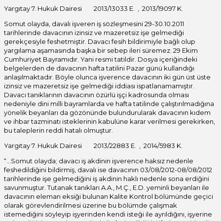
Yargıtay 7. Hukuk Dairesi 2013/13033 E. , 2013/19097 K.
Somut olayda, davalı işveren iş sözleşmesini 29-30.10.2011
tarihlerinde davacının izinsiz ve mazeretsiz işe gelmediği
gerekçesiyle feshetmiştir. Davacı fesih bildirimiyle bağlı olup
yargılama aşamasında başka bir sebep ileri süremez. 29 Ekim
Cumhuriyet Bayramıdır. Yani resmi tatildir. Dosya içeriğindeki
belgelerden de davacının hafta tatilini Pazar günü kullandığı
anlaşılmaktadır. Böyle olunca işverence davacının iki gün üst üste
izinsiz ve mazeretsiz işe gelmediği iddiası ispatlanamamıştır.
Davacı tanıklarının davacının özürlü işçi kadrosunda olması
nedeniyle dini milli bayramlarda ve hafta tatilinde çalıştırılmadığına
yönelik beyanları da gözönünde bulundurularak davacının kıdem
ve ihbar tazminatı isteklerinin kabulüne karar verilmesi gerekirken,
bu taleplerin reddi hatalı olmuştur.
Yargıtay 7. Hukuk Dairesi 2013/22883 E. , 2014/5983 K.
“…Somut olayda; davacı iş akdinin işverence haksız nedenle
feshedildiğini bildirmiş, davalı ise davacının 03/08/2012-08/08/2012
tarihlerinde işe gelmediğini iş akdinin haklı nedenle sona erdiğini
savunmuştur. Tutanak tanıkları A.A., M.Ç., E.D. yeminli beyanları ile
davacının eleman eksiği bulunan Kalite Kontrol bölümünde geçici
olarak görevlendirilmesi üzerine bu bölümde çalışmak
istemediğini söyleyip işyerinden kendi isteği ile ayrıldığını, işyerine