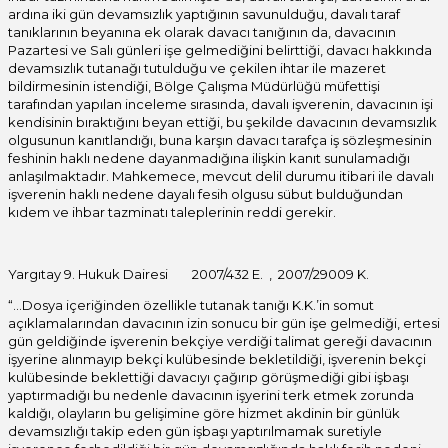
ardına iki gün devamsızlık yaptığının savunulduğu, davalı taraf
tanıklarının beyanına ek olarak davacı tanığının da, davacının
Pazartesi ve Salı günleri işe gelmediğini belirttiği, davacı hakkında
devamsızlık tutanağı tutulduğu ve çekilen ihtar ile mazeret
bildirmesinin istendiği, Bölge Çalışma Müdürlüğü müfettişi
tarafından yapılan inceleme sırasında, davalı işverenin, davacının işi
kendisinin bıraktığını beyan ettiği, bu şekilde davacının devamsızlık
olgusunun kanıtlandığı, buna karşın davacı tarafça iş sözleşmesinin
feshinin haklı nedene dayanmadığına ilişkin kanıt sunulamadığı
anlaşılmaktadır. Mahkemece, mevcut delil durumu itibari ile davalı
işverenin haklı nedene dayalı fesih olgusu sübut bulduğundan
kıdem ve ihbar tazminatı taleplerinin reddi gerekir.
Yargıtay 9. Hukuk Dairesi 2007/432 E. , 2007/29009 K.
“…Dosya içeriğinden özellikle tutanak tanığı K.K.’in somut
açıklamalarından davacının izin sonucu bir gün işe gelmediği, ertesi
gün geldiğinde işverenin bekçiye verdiği talimat gereği davacının
işyerine alınmayıp bekçi kulübesinde bekletildiği, işverenin bekçi
kulübesinde beklettiği davacıyı çağırıp görüşmediği gibi işbaşı
yaptırmadığı bu nedenle davacının işyerini terk etmek zorunda
kaldığı, olayların bu gelişimine göre hizmet akdinin bir günlük
devamsızlığı takip eden gün işbaşı yaptırılmamak suretiyle