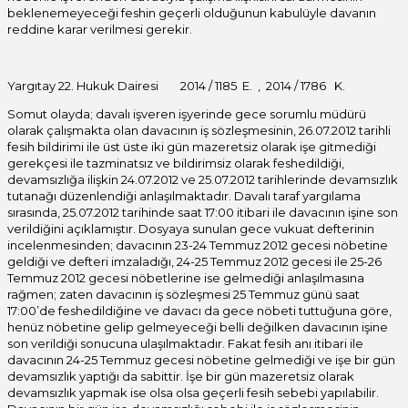
beklenemeyeceği feshin geçerli olduğunun kabulüyle davanın
reddine karar verilmesi gerekir.
Yargıtay 22. Hukuk Dairesi 2014 / 1185 E. , 2014 / 1786 K.
Somut olayda; davalı işveren işyerinde gece sorumlu müdürü
olarak çalışmakta olan davacının iş sözleşmesinin, 26.07.2012 tarihli
fesih bildirimi ile üst üste iki gün mazeretsiz olarak işe gitmediği
gerekçesi ile tazminatsız ve bildirimsiz olarak feshedildiği,
devamsızlığa ilişkin 24.07.2012 ve 25.07.2012 tarihlerinde devamsızlık
tutanağı düzenlendiği anlaşılmaktadır. Davalı taraf yargılama
sırasında, 25.07.2012 tarihinde saat 17:00 itibari ile davacının işine son
verildiğini açıklamıştır. Dosyaya sunulan gece vukuat defterinin
incelenmesinden; davacının 23-24 Temmuz 2012 gecesi nöbetine
geldiği ve defteri imzaladığı, 24-25 Temmuz 2012 gecesi ile 25-26
Temmuz 2012 gecesi nöbetlerine ise gelmediği anlaşılmasına
rağmen; zaten davacının iş sözleşmesi 25 Temmuz günü saat
17:00’de feshedildiğine ve davacı da gece nöbeti tuttuğuna göre,
henüz nöbetine gelip gelmeyeceği belli değilken davacının işine
son verildiği sonucuna ulaşılmaktadır. Fakat fesih anı itibari ile
davacının 24-25 Temmuz gecesi nöbetine gelmediği ve işe bir gün
devamsızlık yaptığı da sabittir. İşe bir gün mazeretsiz olarak
devamsızlık yapmak ise olsa olsa geçerli fesih sebebi yapılabilir.