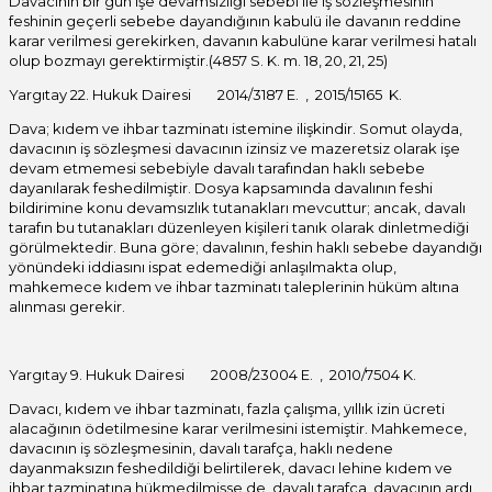
Davacının bir gün işe devamsızlığı sebebi ile iş sözleşmesinin
feshinin geçerli sebebe dayandığının kabulü ile davanın reddine
karar verilmesi gerekirken, davanın kabulüne karar verilmesi hatalı
olup bozmayı gerektirmiştir.(4857 S. K. m. 18, 20, 21, 25)
Yargıtay 22. Hukuk Dairesi 2014/3187 E. , 2015/15165 K.
Dava; kıdem ve ihbar tazminatı istemine ilişkindir. Somut olayda,
davacının iş sözleşmesi davacının izinsiz ve mazeretsiz olarak işe
devam etmemesi sebebiyle davalı tarafından haklı sebebe
dayanılarak feshedilmiştir. Dosya kapsamında davalının feshi
bildirimine konu devamsızlık tutanakları mevcuttur; ancak, davalı
tarafın bu tutanakları düzenleyen kişileri tanık olarak dinletmediği
görülmektedir. Buna göre; davalının, feshin haklı sebebe dayandığı
yönündeki iddiasını ispat edemediği anlaşılmakta olup,
mahkemece kıdem ve ihbar tazminatı taleplerinin hüküm altına
alınması gerekir.
Yargıtay 9. Hukuk Dairesi 2008/23004 E. , 2010/7504 K.
Davacı, kıdem ve ihbar tazminatı, fazla çalışma, yıllık izin ücreti
alacağının ödetilmesine karar verilmesini istemiştir. Mahkemece,
davacının iş sözleşmesinin, davalı tarafça, haklı nedene
dayanmaksızın feshedildiği belirtilerek, davacı lehine kıdem ve
ihbar tazminatına hükmedilmişse de, davalı tarafça, davacının ardı