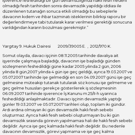
işverence feshedildiği bir gün devamsızlığında haklı fesih nedeni
olmadığı fesih tarihinden sonra devamsızlık yapıldığı iddiası ile
düzenlenen tutanağın sonuca etkili olmadığı bu sebeplerle
davacının kıdem ve ihbar tazminatı isteklerinin bilirkişi raporu bir
değerlendirmeye tabi tutularak karar verilmesi gerektiği sonucuna
varıldığından kararın bozulması gerekmiştir.”
Yargıtay 9. Hukuk Dairesi 2009/39005 E. , 2012/970 K.
Somut olayda, davacı işçinin 08.11.2005 tarihinde davalıya ait
işyerinde çalışmaya başladığı, davacının işe başladığı günden
sözleşmenin feshedildiği güne kadar 2005 yılında 2 gün, 2006
yılında 8 gün,2007 yılında 4 gün işe geç geldiği, ayrıca 19.03.2007 ve
05.07.2007 tarihinde işe gelmediği en son 04.09.2007 günü işe geç
gelmesine müteakip tutanak tutularak söz konusu işe gelmeme ve
geç gelme hususları gerekçe gösterilerek iş sözleşmesinin
06.09.2007 tarihinde işverence İş Kanunu m.25/II-h uyarınca
feshedildiği anlaşılmaktadır. Davacı işçinin devamsızlık yaptığı
günler 19.03.2007 ve 05.07.2007 tarihleri olup, toplam iki gündür.
Ardı ardına olmayan iki gün devamsızlık haklı fesih sebebi
oluşturmaz. Ayrıca haklı fesih sebebi oluşturmayan bu iki gün
devamsızlık sırasında görevin yapılmaması hali de haklı fesih sebebi
değildir. Ayrıca işe geç kalmada haklı fesih değildir. Bu nedenle
davacının devamsızlık, görevi yapmama ve işe geç kalma