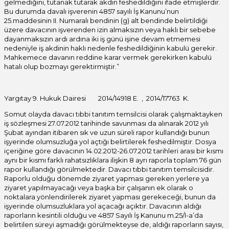
gelmediğini, tutanak tutarak akdin feshedildiğini ifade etmişlerdir.
Bu durumda davalı işverenin 4857 sayılı İş Kanunu’nun
25.maddesinin II. Numaralı bendinin (g) alt bendinde belirtildiği
üzere davacının işverenden izin almaksızın veya haklı bir sebebe
dayanmaksızın ardı ardına iki iş günü işine devam etmemesi
nedeniyle iş akdinin haklı nedenle feshedildiğinin kabulü gerekir.
Mahkemece davanın reddine karar vermek gerekirken kabulü
hatalı olup bozmayı gerektirmiştir.”
Yargıtay 9. Hukuk Dairesi 2014/14918 E. , 2014/17763 K.
Somut olayda davacı tıbbi tanıtım temsilcisi olarak çalışmaktayken
iş sözleşmesi 27.07.2012 tarihinde savunması da alınarak 2012 yılı
Şubat ayından itibaren sık ve uzun süreli rapor kullandığı bunun
işyerinde olumsuzluğa yol açtığı belirtilerek feshedilmiştir. Dosya
içeriğine göre davacının 14.02.2012-26.07.2012 tarihleri arası bir kısmı
aynı bir kısmı farklı rahatsızlıklara ilişkin 8 ayrı raporla toplam 76 gün
rapor kullandığı görülmektedir. Davacı tıbbi tanıtım temsilcisidir.
Raporlu olduğu dönemde ziyaret yapması gereken yerlere ya
ziyaret yapılmayacağı veya başka bir çalışanın ek olarak o
noktalara yönlendirilerek ziyaret yapması gerekeceği, bunun da
işyerinde olumsuzluklara yol açacağı açıktır. Davacının aldığı
raporların kesintili olduğu ve 4857 Sayılı İş Kanunu m.25/I-a’da
belirtilen süreyi aşmadığı görülmekteyse de, aldığı raporların sayısı,