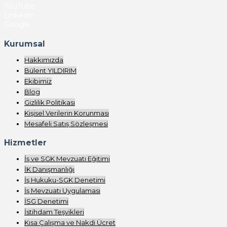
YouTube
LinkedIn
Google
Kurumsal
Hakkımızda
Bülent YILDIRIM
Ekibimiz
Blog
Gizlilik Politikası
Kişisel Verilerin Korunması
Mesafeli Satış Sözleşmesi
Hizmetler
İş ve SGK Mevzuatı Eğitimi
İK Danışmanlığı
İş Hukuku-SGK Denetimi
İş Mevzuatı Uygulaması
İSG Denetimi
İstihdam Teşvikleri
Kısa Çalışma ve Nakdi Ücret