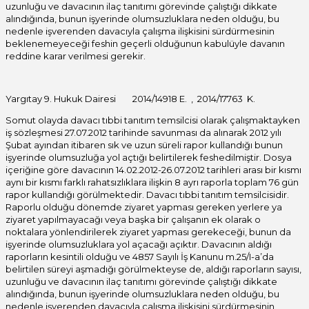
uzunluğu ve davacının ilaç tanıtımı görevinde çalıştığı dikkate
alındığında, bunun işyerinde olumsuzluklara neden olduğu, bu
nedenle işverenden davacıyla çalışma ilişkisini sürdürmesinin
beklenemeyeceği feshin geçerli olduğunun kabulüyle davanın
reddine karar verilmesi gerekir.
Yargıtay 9. Hukuk Dairesi 2014/14918 E. , 2014/17763 K.
Somut olayda davacı tıbbi tanıtım temsilcisi olarak çalışmaktayken
iş sözleşmesi 27.07.2012 tarihinde savunması da alınarak 2012 yılı
Şubat ayından itibaren sık ve uzun süreli rapor kullandığı bunun
işyerinde olumsuzluğa yol açtığı belirtilerek feshedilmiştir. Dosya
içeriğine göre davacının 14.02.2012-26.07.2012 tarihleri arası bir kısmı
aynı bir kısmı farklı rahatsızlıklara ilişkin 8 ayrı raporla toplam 76 gün
rapor kullandığı görülmektedir. Davacı tıbbi tanıtım temsilcisidir.
Raporlu olduğu dönemde ziyaret yapması gereken yerlere ya
ziyaret yapılmayacağı veya başka bir çalışanın ek olarak o
noktalara yönlendirilerek ziyaret yapması gerekeceği, bunun da
işyerinde olumsuzluklara yol açacağı açıktır. Davacının aldığı
raporların kesintili olduğu ve 4857 Sayılı İş Kanunu m.25/I-a’da
belirtilen süreyi aşmadığı görülmekteyse de, aldığı raporların sayısı,
uzunluğu ve davacının ilaç tanıtımı görevinde çalıştığı dikkate
alındığında, bunun işyerinde olumsuzluklara neden olduğu, bu
nedenle işverenden davacıyla çalışma ilişkisini sürdürmesinin