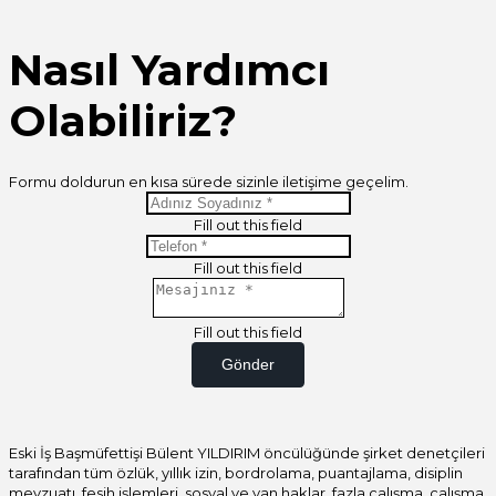
Nasıl Yardımcı
Olabiliriz?
Formu doldurun en kısa sürede sizinle iletişime geçelim.
Fill out this field
Fill out this field
Fill out this field
Gönder
Eski İş Başmüfettişi Bülent YILDIRIM öncülüğünde şirket denetçileri
tarafından tüm özlük, yıllık izin, bordrolama, puantajlama, disiplin
mevzuatı, fesih işlemleri, sosyal ve yan haklar, fazla çalışma, çalışma