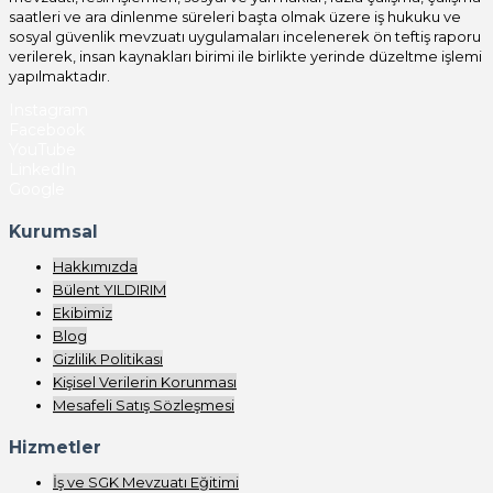
saatleri ve ara dinlenme süreleri başta olmak üzere iş hukuku ve
sosyal güvenlik mevzuatı uygulamaları incelenerek ön teftiş raporu
verilerek, insan kaynakları birimi ile birlikte yerinde düzeltme işlemi
yapılmaktadır.
Instagram
Facebook
YouTube
LinkedIn
Google
Kurumsal
Hakkımızda
Bülent YILDIRIM
Ekibimiz
Blog
Gizlilik Politikası
Kişisel Verilerin Korunması
Mesafeli Satış Sözleşmesi
Hizmetler
İş ve SGK Mevzuatı Eğitimi