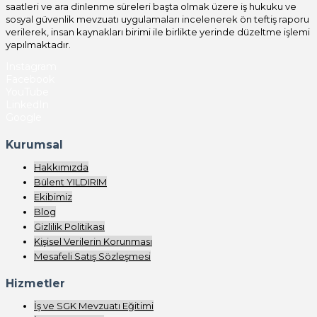
saatleri ve ara dinlenme süreleri başta olmak üzere iş hukuku ve
sosyal güvenlik mevzuatı uygulamaları incelenerek ön teftiş raporu
verilerek, insan kaynakları birimi ile birlikte yerinde düzeltme işlemi
yapılmaktadır.
Instagram
Facebook
YouTube
LinkedIn
Google
Kurumsal
Hakkımızda
Bülent YILDIRIM
Ekibimiz
Blog
Gizlilik Politikası
Kişisel Verilerin Korunması
Mesafeli Satış Sözleşmesi
Hizmetler
İş ve SGK Mevzuatı Eğitimi