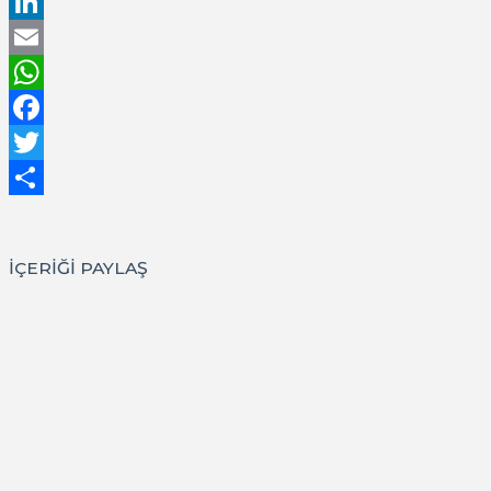
LinkedIn
Email
WhatsApp
Facebook
Twitter
Share
İÇERİĞİ PAYLAŞ