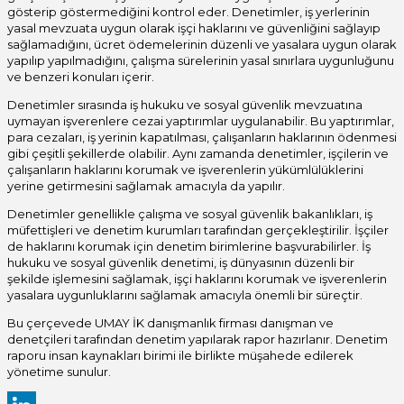
gösterip göstermediğini kontrol eder. Denetimler, iş yerlerinin
yasal mevzuata uygun olarak işçi haklarını ve güvenliğini sağlayıp
sağlamadığını, ücret ödemelerinin düzenli ve yasalara uygun olarak
yapılıp yapılmadığını, çalışma sürelerinin yasal sınırlara uygunluğunu
ve benzeri konuları içerir.
Denetimler sırasında iş hukuku ve sosyal güvenlik mevzuatına
uymayan işverenlere cezai yaptırımlar uygulanabilir. Bu yaptırımlar,
para cezaları, iş yerinin kapatılması, çalışanların haklarının ödenmesi
gibi çeşitli şekillerde olabilir. Aynı zamanda denetimler, işçilerin ve
çalışanların haklarını korumak ve işverenlerin yükümlülüklerini
yerine getirmesini sağlamak amacıyla da yapılır.
Denetimler genellikle çalışma ve sosyal güvenlik bakanlıkları, iş
müfettişleri ve denetim kurumları tarafından gerçekleştirilir. İşçiler
de haklarını korumak için denetim birimlerine başvurabilirler. İş
hukuku ve sosyal güvenlik denetimi, iş dünyasının düzenli bir
şekilde işlemesini sağlamak, işçi haklarını korumak ve işverenlerin
yasalara uygunluklarını sağlamak amacıyla önemli bir süreçtir.
Bu çerçevede UMAY İK danışmanlık firması danışman ve
denetçileri tarafından denetim yapılarak rapor hazırlanır. Denetim
raporu insan kaynakları birimi ile birlikte müşahede edilerek
yönetime sunulur.