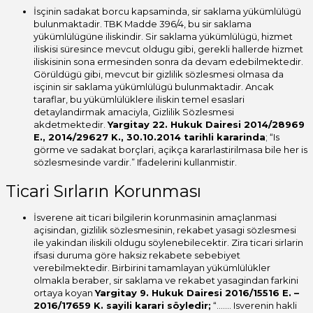
İsçinin sadakat borcu kapsaminda, sir saklama yükümlülügü
bulunmaktadir. TBK Madde 396/4, bu sir saklama
yükümlülügüne iliskindir. Sir saklama yükümlülügü, hizmet
iliskisi süresince mevcut oldugu gibi, gerekli hallerde hizmet
iliskisinin sona ermesinden sonra da devam edebilmektedir.
Görüldügü gibi, mevcut bir gizlilik sözlesmesi olmasa da
isçinin sir saklama yükümlülügü bulunmaktadir. Ancak
taraflar, bu yükümlülüklere iliskin temel esaslari
detaylandirmak amaciyla, Gizlilik Sözlesmesi
akdetmektedir.
Yargitay 22. Hukuk Dairesi 2014/28969
E., 2014/29627 K., 30.10.2014 tarihli kararinda
; “Is
görme ve sadakat borçlari, açikça kararlastirilmasa bile her is
sözlesmesinde vardir.” Ifadelerini kullanmistir.
Ticari Sırların Korunması
İsverene ait ticari bilgilerin korunmasinin amaçlanmasi
açisindan, gizlilik sözlesmesinin, rekabet yasagi sözlesmesi
ile yakindan iliskili oldugu söylenebilecektir. Zira ticari sirlarin
ifsasi duruma göre haksiz rekabete sebebiyet
verebilmektedir. Birbirini tamamlayan yükümlülükler
olmakla beraber, sir saklama ve rekabet yasagindan farkini
ortaya koyan
Yargitay 9. Hukuk Dairesi 2016/15516 E. –
2016/17659 K. sayili karari söyledir;
“……. Isverenin hakli