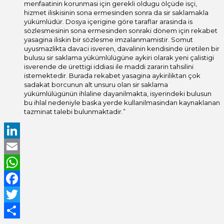
menfaatinin korunmasi için gerekli oldugu ölçüde isçi,
hizmet iliskisinin sona ermesinden sonra da sir saklamakla
yükümlüdür. Dosya içerigine göre taraflar arasinda is
sözlesmesinin sona ermesinden sonraki dönem için rekabet
yasagina iliskin bir sözlesme imzalanmamistir. Somut
uyusmazlikta davaci isveren, davalinin kendisinde üretilen bir
bulusu sir saklama yükümlülügüne aykiri olarak yeni çalistigi
isverende de ürettigi iddiasi ile maddi zararin tahsilini
istemektedir. Burada rekabet yasagina aykiriliktan çok
sadakat borcunun alt unsuru olan sir saklama
yükümlülügünün ihlaline dayanilmakta, isyerindeki bulusun
bu ihlal nedeniyle baska yerde kullanilmasindan kaynaklanan
tazminat talebi bulunmaktadir.”
LinkedIn
Email
WhatsApp
Facebook
Twitter