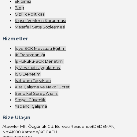
Ekibimiz
Blog
Gizlilik Politikası
Kişisel Verilerin Korunması
Mesafeli Satış Sözleşmesi
Hizmetler
İş ve SGK Mevzuatı Eğitimi
İK Danışmanlığı
İş Hukuku-SGK Denetimi
İş Mevzuatı Uygulaması
İSG Denetimi
İstihdam Teşvikleri
Kısa Çalışma ve Nakdi Ücret
Sendikal Süreç Analizi
Sosyal Güvenlik
Yabancı Çalışma
Bize Ulaşın
Ataevler Mh. Özgürlük Cd. Bureau Residence(DEDEMAN)
No:41/100 Kartepe/KOCAELİ