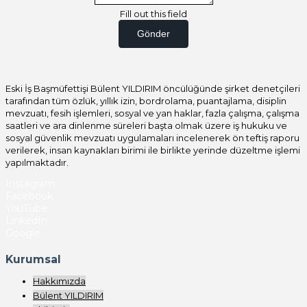
Fill out this field
Gönder
Eski İş Başmüfettişi Bülent YILDIRIM öncülüğünde şirket denetçileri
tarafından tüm özlük, yıllık izin, bordrolama, puantajlama, disiplin
mevzuatı, fesih işlemleri, sosyal ve yan haklar, fazla çalışma, çalışma
saatleri ve ara dinlenme süreleri başta olmak üzere iş hukuku ve
sosyal güvenlik mevzuatı uygulamaları incelenerek ön teftiş raporu
verilerek, insan kaynakları birimi ile birlikte yerinde düzeltme işlemi
yapılmaktadır.
Instagram
Facebook
YouTube
LinkedIn
Google
Kurumsal
Hakkımızda
Bülent YILDIRIM