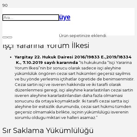
üye
Ürün
sepetinize eklendi.
İşçi Yararına Yorum İlkesi
Yargitay 22. Hukuk Dairesi 2016/19833 E.,2019/18334
K., 7.10.2019 sayılı kararında
“Is hukukunda “Isçi Yararina
Yorum Ilkesi”nin bir sonucu olarak sadece isçi aleyhine
yükümlülük öngören cezai sart hükümleri geçersiz sayilmis
ve bu yönde yerlesmis içtihatlar ögretide de benimsenmistir.
Cezai sartin isçi ve isveren hakkinda ve iki tarafli olarak
düzenlenmesi geregi, isçi aleyhine kararlastirilan cezai sartin
isveren aleyhine kararlastirilandan daha fazla olmamasi
sonucunu da ortaya koymaktadir. Iki tarafli cezai sartta isçi
aleyhine bir esitsizlik durumunda, cezai sart hükmü tümden
geçersiz olmamakla birlikte, isçinin yükümlülügü isverenin
sorumlu oldugu miktari ve halleri asamaz.”
Sır Saklama Yükümlülüğü