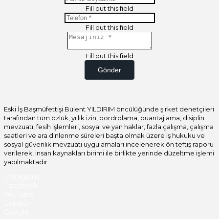
Fill out this field
Fill out this field
Fill out this field
Gönder
Eski İş Başmüfettişi Bülent YILDIRIM öncülüğünde şirket denetçileri
tarafından tüm özlük, yıllık izin, bordrolama, puantajlama, disiplin
mevzuatı, fesih işlemleri, sosyal ve yan haklar, fazla çalışma, çalışma
saatleri ve ara dinlenme süreleri başta olmak üzere iş hukuku ve
sosyal güvenlik mevzuatı uygulamaları incelenerek ön teftiş raporu
verilerek, insan kaynakları birimi ile birlikte yerinde düzeltme işlemi
yapılmaktadır.
Instagram
Facebook
YouTube
LinkedIn
Google