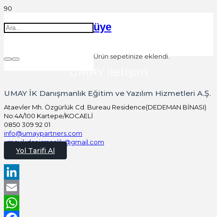
üye
Ürün
sepetinize eklendi.
UMAY İletişim
UMAY İK Danışmanlık Eğitim ve Yazılım Hizmetleri A.Ş.
Ataevler Mh. Özgürlük Cd. Bureau Residence(DEDEMAN BİNASI)
No:4A/100 Kartepe/KOCAELİ
0850 309 92 01
info@umaypartners.com
umayikdanismanlik@gmail.com
Yol Tarifi Al
LinkedIn
Email