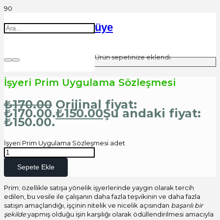
üye
Ürün
sepetinize eklendi.
İşyeri Prim Uygulama Sözleşmesi
₺
170.00
Orijinal fiyat:
₺170.00.
₺
150.00
Şu andaki fiyat:
₺150.00.
İşyeri Prim Uygulama Sözleşmesi adet
Sepete Ekle
Prim; özellikle satışa yönelik işyerlerinde yaygın olarak tercih
edilen, bu vesile ile çalışanın daha fazla teşvikinin ve daha fazla
satışın amaçlandığı, işçinin nitelik ve nicelik açısından
başarılı bir
şekilde
yapmış olduğu işin karşılığı olarak ödüllendirilmesi amacıyla