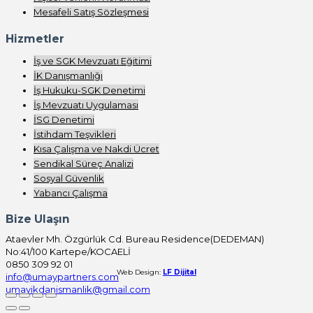
Mesafeli Satış Sözleşmesi
Hizmetler
İş ve SGK Mevzuatı Eğitimi
İK Danışmanlığı
İş Hukuku-SGK Denetimi
İş Mevzuatı Uygulaması
İSG Denetimi
İstihdam Teşvikleri
Kısa Çalışma ve Nakdi Ücret
Sendikal Süreç Analizi
Sosyal Güvenlik
Yabancı Çalışma
Bize Ulaşın
Ataevler Mh. Özgürlük Cd. Bureau Residence(DEDEMAN)
No:41/100 Kartepe/KOCAELİ
0850 309 92 01
Web Design:
LF Dijital
info@umaypartners.com
umayikdanismanlik@gmail.com