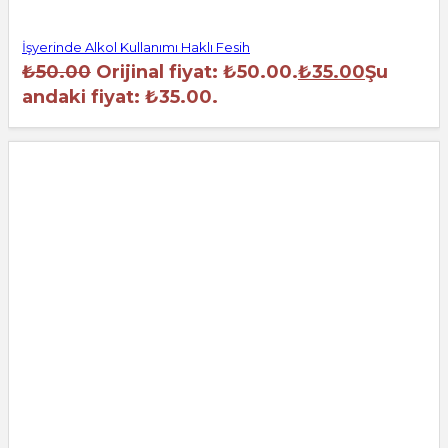
İşyerinde Alkol Kullanımı Haklı Fesih
₺
50.00
Orijinal fiyat: ₺50.00.
₺
35.00
Şu
andaki fiyat: ₺35.00.