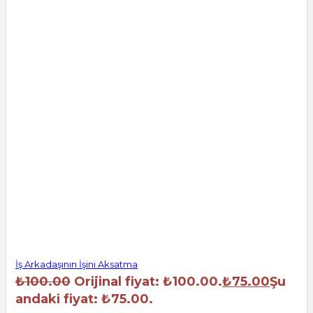
İş Arkadaşının İşini Aksatma
₺
100.00
Orijinal fiyat: ₺100.00.
₺
75.00
Şu
andaki fiyat: ₺75.00.