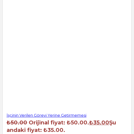
İşçinin Verilen Görevi Yerine Getirmemesi
₺
50.00
Orijinal fiyat: ₺50.00.
₺
35.00
Şu
andaki fiyat: ₺35.00.