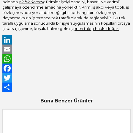
ödenen
ek bir ücrettir
.
Primler işçiyi daha iyi, başarılı ve verimli
çalışmaya özendirme amacına yöneliktir. Prim, iş akdi veya toplu iş
sözleşmesinde yer alabileceği gibi, herhangi bir sözleşmeye
dayanmaksızın işverence tek taraflı olarak da sağlanabilir. Bu tek
taraflı uygulama sonucunda bir işyeri uygulamasının koşulları ortaya
çıkarsa, işçinin iş koşulu haline gelmiş
primi talep hakkı doğar.
LinkedIn
Email
WhatsApp
Facebook
Twitter
Share
Buna Benzer Ürünler