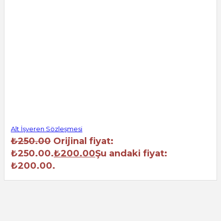
Alt İşveren Sözleşmesi
₺
250.00
Orijinal fiyat:
₺250.00.
₺
200.00
Şu andaki fiyat:
₺200.00.