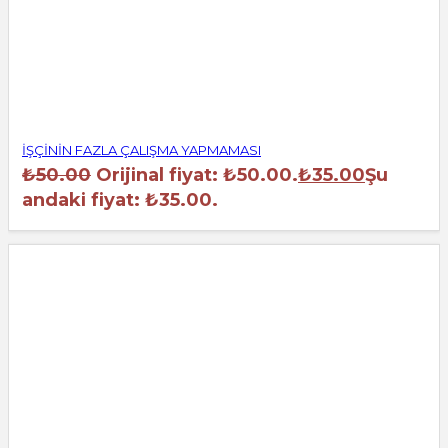
İŞÇİNİN FAZLA ÇALIŞMA YAPMAMASI
₺
50.00
Orijinal fiyat: ₺50.00.
₺
35.00
Şu
andaki fiyat: ₺35.00.