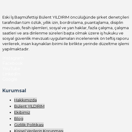
Eski İş Başmüfettişi Bülent YILDIRIM öncülüğünde şirket denetçileri
tarafından tüm özlük, yıllık izin, bordrolama, puantajlama, disiplin
mevzuatı, fesih işlemleri, sosyal ve yan haklar, fazla çalışma, çalışma
saatleri ve ara dinlenme süreleri başta olmak üzere iş hukuku ve
sosyal güvenlik mevzuatı uygulamaları incelenerek ön teftiş raporu
verilerek, insan kaynakları birimi ile birlikte yerinde düzeltme işlemi
yapılmaktadır.
Instagram
Facebook
YouTube
LinkedIn
Google
Kurumsal
Hakkımızda
Bülent YILDIRIM
Ekibimiz
Blog
Gizlilik Politikası
Kişisel Verilerin Korunması