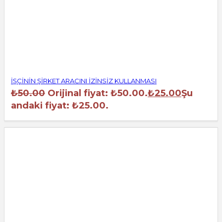
İŞÇİNİN ŞİRKET ARACINI İZİNSİZ KULLANMASI
₺
50.00
Orijinal fiyat: ₺50.00.
₺
25.00
Şu
andaki fiyat: ₺25.00.