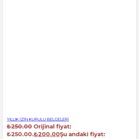
YILLIK İZİN KURULU BELGELERİ
₺
250.00
Orijinal fiyat:
₺250.00.
₺
200.00
Şu andaki fiyat: