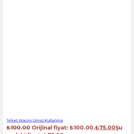
Şirket Aracını İzinsiz Kullanma
₺
100.00
Orijinal fiyat: ₺100.00.
₺
75.00
Şu