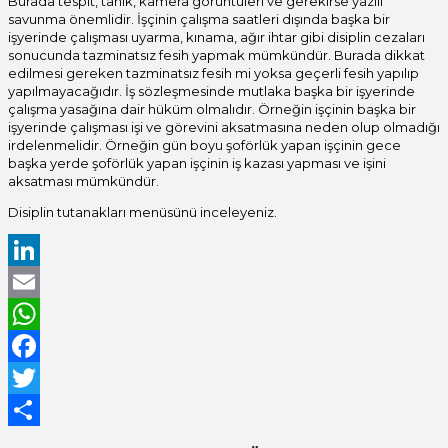
Burada tespit, tanık, kamera görüntüleri ve gerekirse yazılı
savunma önemlidir. İşçinin çalışma saatleri dışında başka bir
işyerinde çalışması uyarma, kınama, ağır ihtar gibi disiplin cezaları
sonucunda tazminatsız fesih yapmak mümkündür. Burada dikkat
edilmesi gereken tazminatsız fesih mi yoksa geçerli fesih yapılıp
yapılmayacağıdır. İş sözleşmesinde mutlaka başka bir işyerinde
çalışma yasağına dair hüküm olmalıdır. Örneğin işçinin başka bir
işyerinde çalışması işi ve görevini aksatmasına neden olup olmadığı
irdelenmelidir. Örneğin gün boyu şoförlük yapan işçinin gece
başka yerde şoförlük yapan işçinin iş kazası yapması ve işini
aksatması mümkündür.
Disiplin tutanakları menüsünü inceleyeniz.
LinkedIn
Email
WhatsApp
Facebook
Twitter
Share