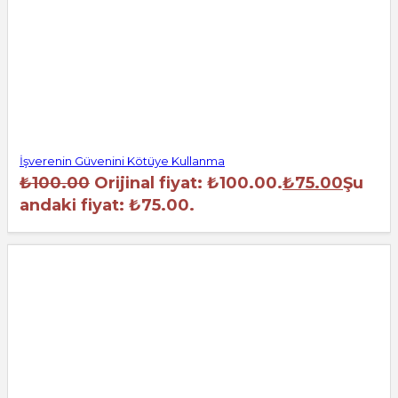
İşverenin Güvenini Kötüye Kullanma
₺
100.00
Orijinal fiyat: ₺100.00.
₺
75.00
Şu
andaki fiyat: ₺75.00.