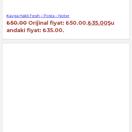
Kavga Haklı Fesih – Posta – Noter
₺
50.00
Orijinal fiyat: ₺50.00.
₺
35.00
Şu
andaki fiyat: ₺35.00.