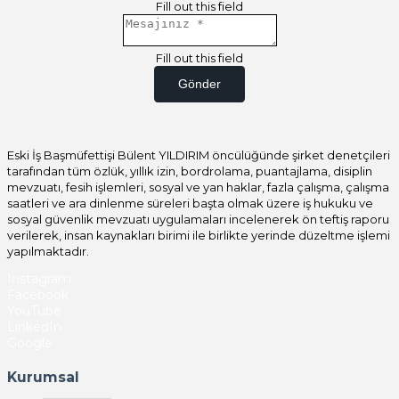
Fill out this field
Fill out this field
Gönder
Eski İş Başmüfettişi Bülent YILDIRIM öncülüğünde şirket denetçileri
tarafından tüm özlük, yıllık izin, bordrolama, puantajlama, disiplin
mevzuatı, fesih işlemleri, sosyal ve yan haklar, fazla çalışma, çalışma
saatleri ve ara dinlenme süreleri başta olmak üzere iş hukuku ve
sosyal güvenlik mevzuatı uygulamaları incelenerek ön teftiş raporu
verilerek, insan kaynakları birimi ile birlikte yerinde düzeltme işlemi
yapılmaktadır.
Instagram
Facebook
YouTube
LinkedIn
Google
Kurumsal