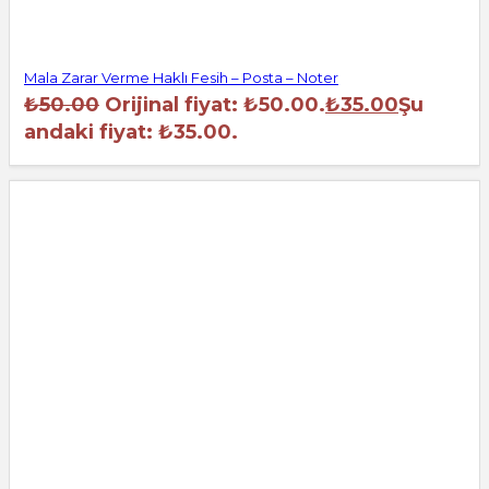
Mala Zarar Verme Haklı Fesih – Posta – Noter
₺
50.00
Orijinal fiyat: ₺50.00.
₺
35.00
Şu
andaki fiyat: ₺35.00.