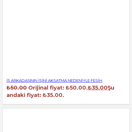
İŞ ARKADAŞININ İŞİNİ AKSATMA NEDENİYLE FESİH
₺
50.00
Orijinal fiyat: ₺50.00.
₺
35.00
Şu
andaki fiyat: ₺35.00.