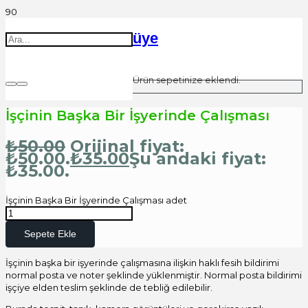
üye
Ürün
sepetinize eklendi.
İşçinin Başka Bir İşyerinde Çalışması
₺
50.00
Orijinal fiyat:
₺50.00.
₺
35.00
Şu andaki fiyat:
₺35.00.
İşçinin Başka Bir İşyerinde Çalışması adet
Sepete Ekle
İşçinin başka bir işyerinde çalışmasına ilişkin haklı fesih bildirimi
normal posta ve noter şeklinde yüklenmiştir. Normal posta bildirimi
işçiye elden teslim şeklinde de tebliğ edilebilir.