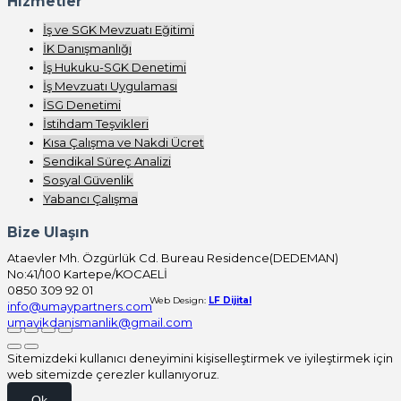
Hizmetler
İş ve SGK Mevzuatı Eğitimi
İK Danışmanlığı
İş Hukuku-SGK Denetimi
İş Mevzuatı Uygulaması
İSG Denetimi
İstihdam Teşvikleri
Kısa Çalışma ve Nakdi Ücret
Sendikal Süreç Analizi
Sosyal Güvenlik
Yabancı Çalışma
Bize Ulaşın
Ataevler Mh. Özgürlük Cd. Bureau Residence(DEDEMAN)
No:41/100 Kartepe/KOCAELİ
0850 309 92 01
Web Design:
LF Dijital
info@umaypartners.com
umayikdanismanlik@gmail.com
Sitemizdeki kullanıcı deneyimini kişiselleştirmek ve iyileştirmek için
web sitemizde çerezler kullanıyoruz.
Ok