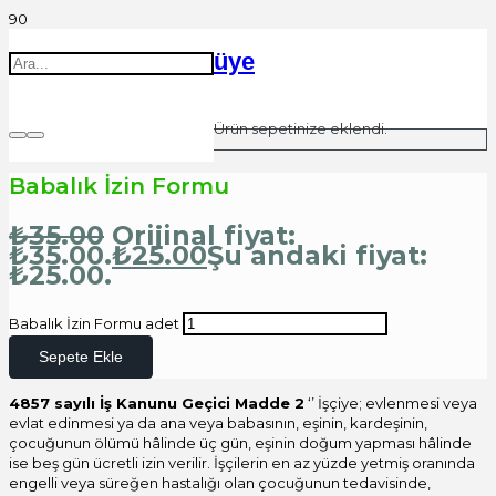
üye
Ürün
sepetinize eklendi.
Babalık İzin Formu
₺
35.00
Orijinal fiyat:
₺35.00.
₺
25.00
Şu andaki fiyat:
₺25.00.
Babalık İzin Formu adet
Sepete Ekle
4857 sayılı İş Kanunu Geçici Madde 2
‘’ İşçiye; evlenmesi veya
evlat edinmesi ya da ana veya babasının, eşinin, kardeşinin,
çocuğunun ölümü hâlinde üç gün, eşinin doğum yapması hâlinde
ise beş gün ücretli izin verilir. İşçilerin en az yüzde yetmiş oranında
engelli veya süreğen hastalığı olan çocuğunun tedavisinde,