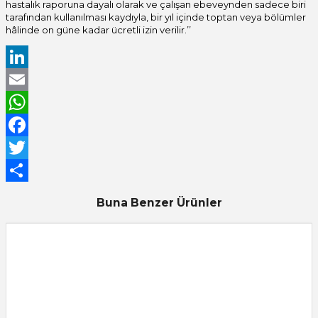
hastalık raporuna dayalı olarak ve çalışan ebeveynden sadece biri
tarafından kullanılması kaydıyla, bir yıl içinde toptan veya bölümler
hâlinde on güne kadar ücretli izin verilir.’’
LinkedIn
Email
WhatsApp
Facebook
Twitter
Share
Buna Benzer Ürünler