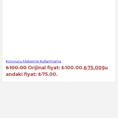
Koruyucu Malzeme Kullanmama
₺
100.00
Orijinal fiyat: ₺100.00.
₺
75.00
Şu
andaki fiyat: ₺75.00.