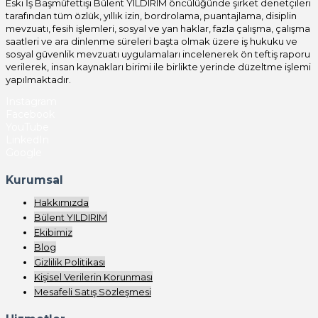
Eski İş Başmüfettişi Bülent YILDIRIM öncülüğünde şirket denetçileri
tarafından tüm özlük, yıllık izin, bordrolama, puantajlama, disiplin
mevzuatı, fesih işlemleri, sosyal ve yan haklar, fazla çalışma, çalışma
saatleri ve ara dinlenme süreleri başta olmak üzere iş hukuku ve
sosyal güvenlik mevzuatı uygulamaları incelenerek ön teftiş raporu
verilerek, insan kaynakları birimi ile birlikte yerinde düzeltme işlemi
yapılmaktadır.
Instagram
Facebook
YouTube
LinkedIn
Google
Kurumsal
Hakkımızda
Bülent YILDIRIM
Ekibimiz
Blog
Gizlilik Politikası
Kişisel Verilerin Korunması
Mesafeli Satış Sözleşmesi