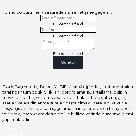
Formu doldurun en kısa sürede sizinle iletişime geçelim.
Fill out this field
Fill out this field
Fill out this field
Gönder
Eski İş Başmüfettişi Bülent YILDIRIM öncülüğünde şirket denetçileri
tarafından tüm özlük, yıllık izin, bordrolama, puantajlama, disiplin
mevzuatı, fesih işlemleri, sosyal ve yan haklar, fazla çalışma, çalışma
saatleri ve ara dinlenme süreleri başta olmak üzere iş hukuku ve
sosyal güvenlik mevzuatı uygulamaları incelenerek ön teftiş raporu
verilerek, insan kaynakları birimi ile birlikte yerinde düzeltme işlemi
yapılmaktadır.
Instagram
Facebook