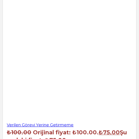
Verilen Görevi Yerine Getirmeme
₺
100.00
Orijinal fiyat: ₺100.00.
₺
75.00
Şu