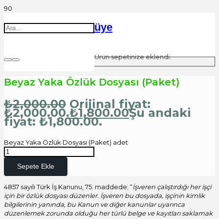
üye
Ürün
sepetinize eklendi.
Beyaz Yaka Özlük Dosyası (Paket)
₺
2,000.00
Orijinal fiyat:
₺2,000.00.
₺
1,800.00
Şu andaki
fiyat: ₺1,800.00.
Beyaz Yaka Özlük Dosyası (Paket) adet
Sepete Ekle
4857 sayılı Türk İş Kanunu, 75. maddede; “
İşveren çalıştırdığı her işçi
için bir özlük dosyası düzenler. İşveren bu dosyada, işçinin kimlik
bilgilerinin yanında, bu Kanun ve diğer kanunlar uyarınca
düzenlemek zorunda olduğu her türlü belge ve kayıtları saklamak