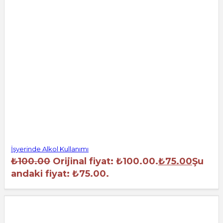
İşyerinde Alkol Kullanımı
₺
100.00
Orijinal fiyat: ₺100.00.
₺
75.00
Şu
andaki fiyat: ₺75.00.