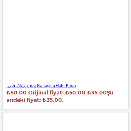
İşyeri Aleyhinde Konuşma Haklı Fesih
₺
50.00
Orijinal fiyat: ₺50.00.
₺
35.00
Şu
andaki fiyat: ₺35.00.