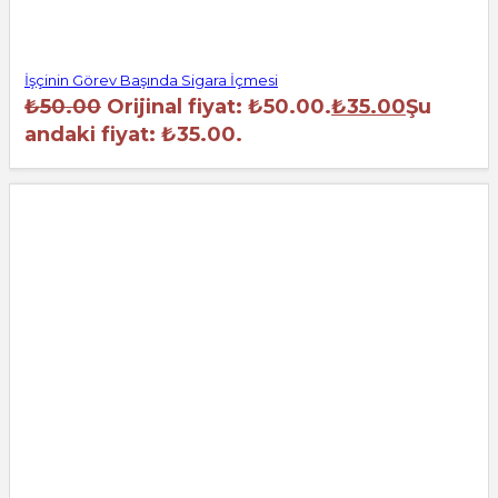
İşçinin Görev Başında Sigara İçmesi
₺
50.00
Orijinal fiyat: ₺50.00.
₺
35.00
Şu
andaki fiyat: ₺35.00.