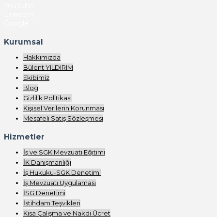
YouTube
LinkedIn
Google
Kurumsal
Hakkımızda
Bülent YILDIRIM
Ekibimiz
Blog
Gizlilik Politikası
Kişisel Verilerin Korunması
Mesafeli Satış Sözleşmesi
Hizmetler
İş ve SGK Mevzuatı Eğitimi
İK Danışmanlığı
İş Hukuku-SGK Denetimi
İş Mevzuatı Uygulaması
İSG Denetimi
İstihdam Teşvikleri
Kısa Çalışma ve Nakdi Ücret