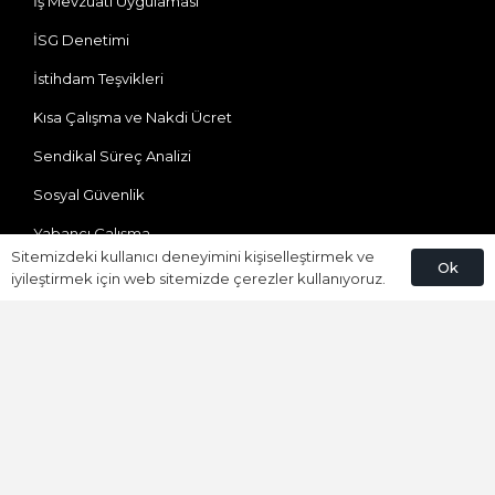
İş Mevzuatı Uygulaması
İSG Denetimi
İstihdam Teşvikleri
Kısa Çalışma ve Nakdi Ücret
Sendikal Süreç Analizi
Sosyal Güvenlik
Yabancı Çalışma
Sitemizdeki kullanıcı deneyimini kişiselleştirmek ve
Ok
iyileştirmek için web sitemizde çerezler kullanıyoruz.
Bize Ulaşın
Ataevler Mh. Özgürlük Cd. Bureau Residence(DEDEMAN)
No:41/100 Kartepe/KOCAELİ
0850 309 92 01
info@umaypartners.com
umayikdanismanlik@gmail.com