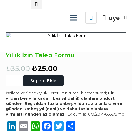
üye
Yıllık İzin Talep Formu
Orijinal
Şu
₺
35.00
₺
25.00
fiyat:
andaki
₺35.00.
fiyat:
Yıllık
Sepete Ekle
₺25.00.
İzin
Talep
İşçilere verilecek yıllık ücretli izin süresi, hizmet süresi;
Bir
Formu
yıldan beş yıla kadar (beş yıl dahil) olanlara ondört
adet
günden,
Beş yıldan fazla onbeş yıldan az olanlara yirmi
günden,
Onbeş yıl (dahil) ve daha fazla olanlara
yirmialtı günden az olamaz
. (Ek cümle: 10/9/2014-6552/5 md.)
LinkedIn
Email
WhatsApp
Facebook
Twitter
Share