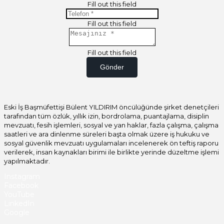
Fill out this field
Fill out this field
Fill out this field
Gönder
Eski İş Başmüfettişi Bülent YILDIRIM öncülüğünde şirket denetçileri
tarafından tüm özlük, yıllık izin, bordrolama, puantajlama, disiplin
mevzuatı, fesih işlemleri, sosyal ve yan haklar, fazla çalışma, çalışma
saatleri ve ara dinlenme süreleri başta olmak üzere iş hukuku ve
sosyal güvenlik mevzuatı uygulamaları incelenerek ön teftiş raporu
verilerek, insan kaynakları birimi ile birlikte yerinde düzeltme işlemi
yapılmaktadır.
Instagram
Facebook
YouTube
LinkedIn
Google