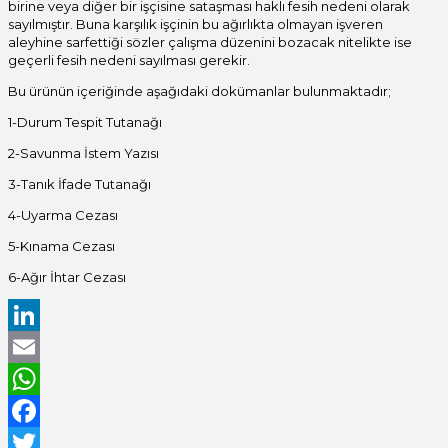
birine veya diğer bir işçisine sataşması haklı fesih nedeni olarak
sayılmıştır. Buna karşılık işçinin bu ağırlıkta olmayan işveren
aleyhine sarfettiği sözler çalışma düzenini bozacak nitelikte ise
geçerli fesih nedeni sayılması gerekir.
Bu ürünün içeriğinde aşağıdaki dokümanlar bulunmaktadır;
1-Durum Tespit Tutanağı
2-Savunma İstem Yazısı
3-Tanık İfade Tutanağı
4-Uyarma Cezası
5-Kınama Cezası
6-Ağır İhtar Cezası
LinkedIn
Email
WhatsApp
Facebook