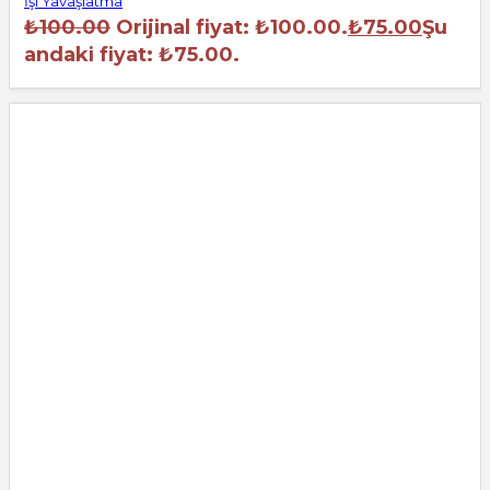
İşi Yavaşlatma
₺
100.00
Orijinal fiyat: ₺100.00.
₺
75.00
Şu
andaki fiyat: ₺75.00.