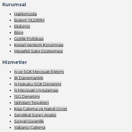
Kurumsal
Hakkımızda
Bülent YILDIRIM
Ekibimiz
Blog
Gizlilik Politikası
Kişisel Verilerin Korunması
Mesafeli Satış Sözleşmesi
Hizmetler
İş ve SGK Mevzuatı Eğitimi
İK Danışmanlığı
İş Hukuku-SGK Denetimi
İş Mevzuatı Uygulaması
İSG Denetimi
İstihdam Teşvikleri
Kısa Çalışma ve Nakdi Ücret
Sendikal Süreç Analizi
Sosyal Güvenlik
Yabancı Çalışma