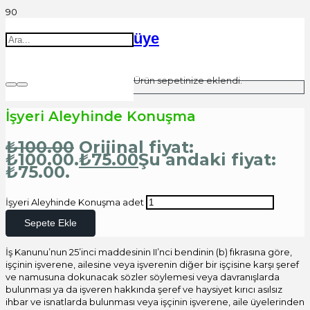
üye
Ürün
sepetinize eklendi.
İşyeri Aleyhinde Konuşma
₺
100.00
Orijinal fiyat:
₺100.00.
₺
75.00
Şu andaki fiyat:
₺75.00.
İşyeri Aleyhinde Konuşma adet
Sepete Ekle
İş Kanunu’nun 25’inci maddesinin II’nci bendinin (b) fıkrasına göre,
işçinin işverene, ailesine veya işverenin diğer bir işçisine karşı şeref
ve namusuna dokunacak sözler söylemesi veya davranışlarda
bulunması ya da işveren hakkında şeref ve haysiyet kırıcı asılsız
ihbar ve isnatlarda bulunması veya işçinin işverene, aile üyelerinden