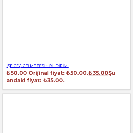
İŞE GEÇ GELME FESİH BİLDİRİMİ
₺
50.00
Orijinal fiyat: ₺50.00.
₺
35.00
Şu
andaki fiyat: ₺35.00.