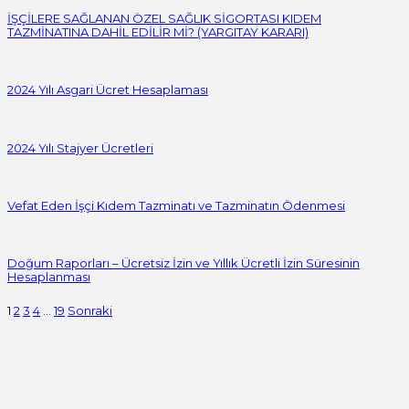
İŞÇİLERE SAĞLANAN ÖZEL SAĞLIK SİGORTASI KIDEM
TAZMİNATINA DAHİL EDİLİR Mİ? (YARGITAY KARARI)
2024 Yılı Asgari Ücret Hesaplaması
2024 Yılı Stajyer Ücretleri
Vefat Eden İşçi Kıdem Tazminatı ve Tazminatın Ödenmesi
Doğum Raporları – Ücretsiz İzin ve Yıllık Ücretli İzin Süresinin
Hesaplanması
1
2
3
4
…
19
Sonraki