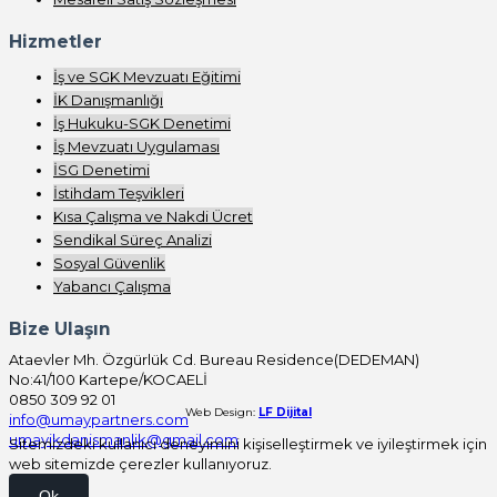
Hizmetler
İş ve SGK Mevzuatı Eğitimi
İK Danışmanlığı
İş Hukuku-SGK Denetimi
İş Mevzuatı Uygulaması
İSG Denetimi
İstihdam Teşvikleri
Kısa Çalışma ve Nakdi Ücret
Sendikal Süreç Analizi
Sosyal Güvenlik
Yabancı Çalışma
Bize Ulaşın
Ataevler Mh. Özgürlük Cd. Bureau Residence(DEDEMAN)
No:41/100 Kartepe/KOCAELİ
0850 309 92 01
Web Design:
LF Dijital
info@umaypartners.com
umayikdanismanlik@gmail.com
Sitemizdeki kullanıcı deneyimini kişiselleştirmek ve iyileştirmek için
web sitemizde çerezler kullanıyoruz.
Ok