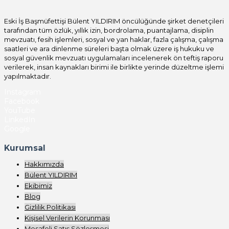
Eski İş Başmüfettişi Bülent YILDIRIM öncülüğünde şirket denetçileri
tarafından tüm özlük, yıllık izin, bordrolama, puantajlama, disiplin
mevzuatı, fesih işlemleri, sosyal ve yan haklar, fazla çalışma, çalışma
saatleri ve ara dinlenme süreleri başta olmak üzere iş hukuku ve
sosyal güvenlik mevzuatı uygulamaları incelenerek ön teftiş raporu
verilerek, insan kaynakları birimi ile birlikte yerinde düzeltme işlemi
yapılmaktadır.
Instagram
Facebook
YouTube
LinkedIn
Google
Kurumsal
Hakkımızda
Bülent YILDIRIM
Ekibimiz
Blog
Gizlilik Politikası
Kişisel Verilerin Korunması
Mesafeli Satış Sözleşmesi