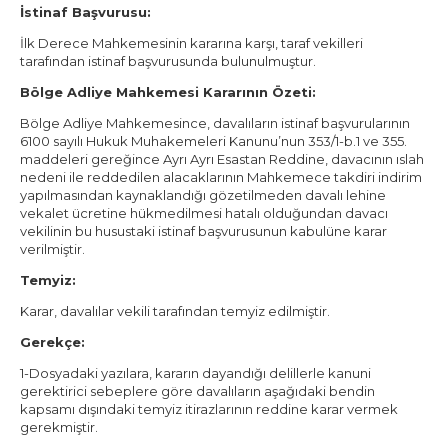
İstinaf Başvurusu:
İlk Derece Mahkemesinin kararına karşı, taraf vekilleri
tarafından istinaf başvurusunda bulunulmuştur.
Bölge Adliye Mahkemesi Kararının Özeti:
Bölge Adliye Mahkemesince, davalıların istinaf başvurularının
6100 sayılı Hukuk Muhakemeleri Kanunu’nun 353/1-b.1 ve 355.
maddeleri gereğince Ayrı Ayrı Esastan Reddine, davacının ıslah
nedeni ile reddedilen alacaklarının Mahkemece takdiri indirim
yapılmasından kaynaklandığı gözetilmeden davalı lehine
vekalet ücretine hükmedilmesi hatalı olduğundan davacı
vekilinin bu husustaki istinaf başvurusunun kabulüne karar
verilmiştir.
Temyiz:
Karar, davalılar vekili tarafından temyiz edilmiştir.
Gerekçe:
1-Dosyadaki yazılara, kararın dayandığı delillerle kanuni
gerektirici sebeplere göre davalıların aşağıdaki bendin
kapsamı dışındaki temyiz itirazlarının reddine karar vermek
gerekmiştir.