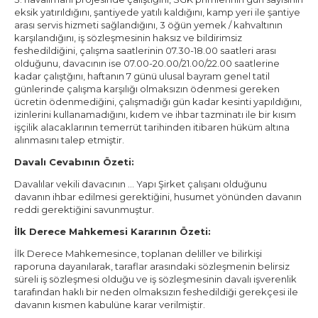
eksik yatırıldığını, şantiyede yatılı kaldığını, kamp yeri ile şantiye
arası servis hizmeti sağlandığını, 3 öğün yemek / kahvaltının
karşılandığını, iş sözleşmesinin haksız ve bildirimsiz
feshedildiğini, çalışma saatlerinin 07.30-18.00 saatleri arası
olduğunu, davacının ise 07.00-20.00/21.00/22.00 saatlerine
kadar çalıştğını, haftanın 7 günü ulusal bayram genel tatil
günlerinde çalışma karşılığı olmaksızın ödenmesi gereken
ücretin ödenmediğini, çalışmadığı gün kadar kesinti yapıldığını,
izinlerini kullanamadığını, kıdem ve ihbar tazminatı ile bir kısım
işçilik alacaklarının temerrüt tarihinden itibaren hüküm altına
alınmasını talep etmiştir.
Davalı Cevabının Özeti:
Davalılar vekili davacının … Yapı Şirket çalışanı olduğunu
davanın ihbar edilmesi gerektiğini, husumet yönünden davanın
reddi gerektiğini savunmuştur.
İlk Derece Mahkemesi Kararının Özeti:
İlk Derece Mahkemesince, toplanan deliller ve bilirkişi
raporuna dayanılarak, taraflar arasındaki sözleşmenin belirsiz
süreli iş sözleşmesi olduğu ve iş sözleşmesinin davalı işverenlik
tarafından haklı bir neden olmaksızın feshedildiği gerekçesi ile
davanın kısmen kabulüne karar verilmiştir.