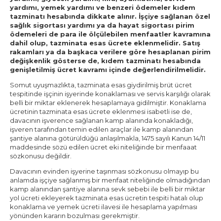
yardımı, yemek yardımı ve benzeri ödemeler kıdem
tazminatı hesabında dikkate alınır. İşçiye sağlanan özel
sağlık sigortası yardımı ya da hayat sigortası pirim
ödemeleri de para ile ölçülebilen menfaatler kavramına
dahil olup, tazminata esas ücrete eklenmelidir. Satış
rakamları ya da başkaca verilere göre hesaplanan pirim
değişkenlik gösterse de, kıdem tazminatı hesabında
genişletilmiş ücret kavramı içinde değerlendirilmelidir.
Somut uyuşmazlıkta, tazminata esas giydirilmiş brüt ücret
tespitinde işçinin işyerinde konaklaması ve servis karşılığı olarak
belli bir miktar eklenerek hesaplamaya gidilmiştir. Konaklama
ücretinin tazminata esas ücrete eklenmesi isabetli ise de,
davacının işverence sağlanan kamp alanında konakladığı,
işveren tarafından temin edilen araçlar ile kamp alanından
şantiye alanına götürüldüğü anlaşılmakla, 1475 sayılı Kanun 14/11
maddesinde sözü edilen ücret eki niteliğinde bir menfaaat
sözkonusu değildir.
Davacının evinden işyerine taşınması sözkonusu olmayıp bu
anlamda işçiye sağlanmış bir menfaat niteliğinde olmadığından
kamp alanından şantiye alanına sevk sebebi ile belli bir miktar
yol ücreti ekleyerek tazminata esas ücretin tespiti hatalı olup
konaklama ve yemek ücreti ilavesi ile hesaplama yapılması
yönünden kararın bozulması gerekmiştir.