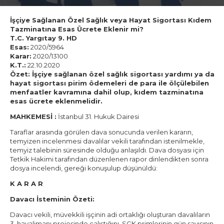
İşçiye Sağlanan Özel Sağlık veya Hayat Sigortası Kıdem
Tazminatına Esas Ücrete Eklenir mi?
T.C. Yargıtay 9. HD
Esas:
2020/5964
Karar:
2020/13100
K.T.:
22.10.2020
Özet: İşçiye sağlanan özel sağlık sigortası yardımı ya da
hayat sigortası pirim ödemeleri de para ile ölçülebilen
menfaatler kavramına dahil olup, kıdem tazminatına
esas ücrete eklenmelidir.
MAHKEMESİ :
İstanbul 31. Hukuk Dairesi
Taraflar arasında görülen dava sonucunda verilen kararın,
temyizen incelenmesi davalılar vekili tarafından istenilmekle,
temyiz talebinin süresinde olduğu anlaşıldı. Dava dosyası için
Tetkik Hakimi tarafından düzenlenen rapor dinlendikten sonra
dosya incelendi, gereği konuşulup düşünüldü:
K A R A R
Davacı İsteminin Özeti:
Davacı vekili, müvekkili işçinin adi ortaklığı oluşturan davalıların
3. havalimanı projesinde çalıştığını, SGK primlerinin gün sayısının