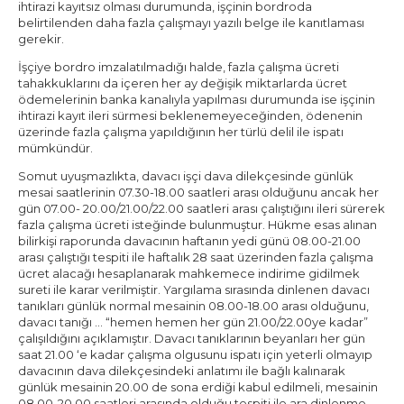
ihtirazi kayıtsız olması durumunda, işçinin bordroda
belirtilenden daha fazla çalışmayı yazılı belge ile kanıtlaması
gerekir.
İşçiye bordro imzalatılmadığı halde, fazla çalışma ücreti
tahakkuklarını da içeren her ay değişik miktarlarda ücret
ödemelerinin banka kanalıyla yapılması durumunda ise işçinin
ihtirazi kayıt ileri sürmesi beklenemeyeceğinden, ödenenin
üzerinde fazla çalışma yapıldığının her türlü delil ile ispatı
mümkündür.
Somut uyuşmazlıkta, davacı işçi dava dilekçesinde günlük
mesai saatlerinin 07.30-18.00 saatleri arası olduğunu ancak her
gün 07.00- 20.00/21.00/22.00 saatleri arası çalıştığını ileri sürerek
fazla çalışma ücreti isteğinde bulunmuştur. Hükme esas alınan
bilirkişi raporunda davacının haftanın yedi günü 08.00-21.00
arası çalıştığı tespiti ile haftalık 28 saat üzerinden fazla çalışma
ücret alacağı hesaplanarak mahkemece indirime gidilmek
sureti ile karar verilmiştir. Yargılama sırasında dinlenen davacı
tanıkları günlük normal mesainin 08.00-18.00 arası olduğunu,
davacı tanığı … “hemen hemen her gün 21.00/22.00ye kadar”
çalışıldığını açıklamıştır. Davacı tanıklarının beyanları her gün
saat 21.00 ‘e kadar çalışma olgusunu ispatı için yeterli olmayıp
davacının dava dilekçesindeki anlatımı ile bağlı kalınarak
günlük mesainin 20.00 de sona erdiği kabul edilmeli, mesainin
08.00-20.00 saatleri arasında olduğu tespiti ile ara dinlenme