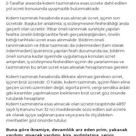
2-Taraflar arasında kıdem tazminatına esas ücrete dahil edilen
yol ücreti konusunda uyuşmazlık bulunmaktadır.
Kıdem tazminatı hesabında esas alınacak ücret, işçinin son
ücretidir. Başka bir anlatımla, iş sözleşmesinin feshedildiği anda
geçerli olan ücrettir. İhbar öneli tanınmak suretiyle yapılan
fesihte önelin bittiği tarihte fesih gerçekleştiğinden, önelin
bittiği tarihteki ücret esas alınmalıdır. Bildirim öneli
tanınmaksızın ve ihbar tazminatı da ödenmeden (tam olarak
ödenmeden) işverence yapılan fesih durumunda ise, bildirim
öneli sonuna kadar işyerinde uygulamaya konulan ücret
artışından, iş sözleşmesi feshedilen işçinin de yararlanması ve
tazminatının bu artan ücret esas alınarak hesaplanması gerekir.
Kıdem tazminatı hesabında dikkate alınması gereken ücret,
işçinin brüt ücretidir. O halde, kıdem tazminatı, işçinin fiilen eline
geçen ücreti üzerinden değil, sigorta primi, vergi sendika aidatı
gibi kesintiler yapılmaksızın belirlenen brüt ücret göz önünde
tutularak hesaplanır.
Kıdem tazminatına esas alınacak olan ücretin tespitinde 4857
sayılı İş Kanunu’nun 32 nci maddesinde sözü edilen asıl ücrete
ek olarak işçiye sağlanan para veya para ile ölçülebilen
menfaatler göz önünde tutulur.
Buna göre ikramiye, devamlılık arz eden prim, yakacak
yardımı, giyecek yardımı, kira, aydınlatma, servis