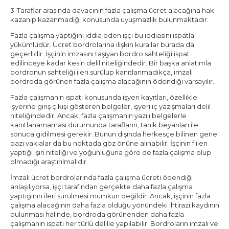
3-Taraflar arasında davacının fazla çalışma ücret alacağına hak
kazanıp kazanmadığı konusunda uyuşmazlık bulunmaktadır.
Fazla çalışma yaptığını iddia eden işçi bu iddiasını ispatla
yükümlüdür. Ücret bordrolarına ilişkin kurallar burada da
geçerlidir. İşçinin imzasını taşıyan bordro sahteliği ispat
edilinceye kadar kesin delil niteliğindedir. Bir başka anlatımla
bordronun sahteliği ileri sürülüp kanıtlanmadıkça, imzalı
bordroda görünen fazla çalışma alacağının ödendiği varsayılır.
Fazla çalışmanın ispatı konusunda işyeri kayıtları, özellikle
işyerine giriş çıkışı gösteren belgeler, işyeri iç yazışmaları delil
niteliğindedir. Ancak, fazla çalışmanın yazılı belgelerle
kanıtlanamaması durumunda tarafların, tanık beyanları ile
sonuca gidilmesi gerekir. Bunun dışında herkesçe bilinen genel
bazı vakıalar da bu noktada göz önüne alınabilir. İşçinin fiilen
yaptığı işin niteliği ve yoğunluğuna göre de fazla çalışma olup
olmadığı araştırılmalıdır.
İmzalı ücret bordrolarında fazla çalışma ücreti ödendiği
anlaşılıyorsa, işçi tarafından gerçekte daha fazla çalışma
yaptığının ileri sürülmesi mümkün değildir. Ancak, işçinin fazla
çalışma alacağının daha fazla olduğu yönündeki ihtirazi kaydının
bulunması halinde, bordroda görünenden daha fazla
çalışmanın ispatı her türlü delille yapılabilir. Bordroların imzalı ve