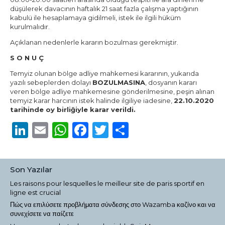
düşülerek davacının haftalık 21 saat fazla çalışma yaptığının
kabulü ile hesaplamaya gidilmeli, istek ile ilgili hüküm
kurulmalıdır.
Açıklanan nedenlerle kararın bozulması gerekmiştir.
S O N U Ç
Temyiz olunan bölge adliye mahkemesi kararının, yukarıda
yazılı sebeplerden dolayı
BOZULMASINA
, dosyanın kararı
veren bölge adliye mahkemesine gönderilmesine, peşin alınan
temyiz karar harcının istek halinde ilgiliye iadesine,
22.10.2020
tarihinde oy birliğiyle karar verildi.
LinkedIn
Email
WhatsApp
Facebook
Twitter
Share
Son Yazılar
Les raisons pour lesquelles le meilleur site de paris sportif en
ligne est crucial
Πώς να επιλύσετε προβλήματα σύνδεσης στο Wazamba καζίνο και να
συνεχίσετε να παίζετε