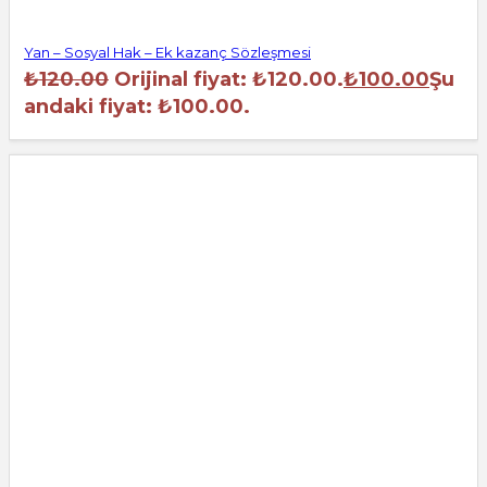
Yan – Sosyal Hak – Ek kazanç Sözleşmesi
₺
120.00
Orijinal fiyat: ₺120.00.
₺
100.00
Şu
andaki fiyat: ₺100.00.