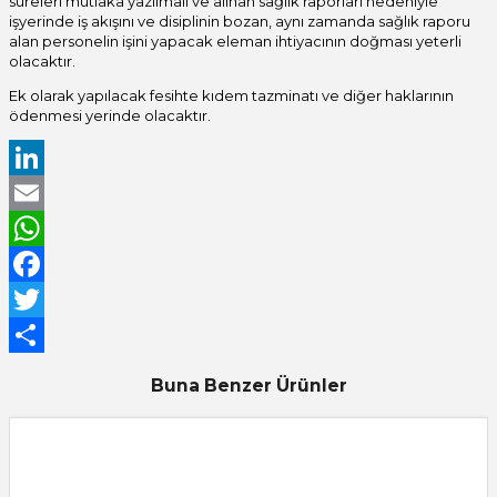
süreleri mutlaka yazılmalı ve alınan sağlık raporları nedeniyle
işyerinde iş akışını ve disiplinin bozan, aynı zamanda sağlık raporu
alan personelin işini yapacak eleman ihtiyacının doğması yeterli
olacaktır.
Ek olarak yapılacak fesihte kıdem tazminatı ve diğer haklarının
ödenmesi yerinde olacaktır.
LinkedIn
Email
WhatsApp
Facebook
Twitter
Share
Buna Benzer Ürünler