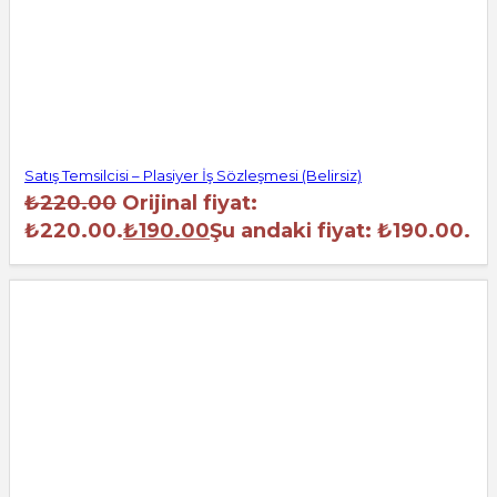
Satış Temsilcisi – Plasiyer İş Sözleşmesi (Belirsiz)
₺
220.00
Orijinal fiyat:
₺220.00.
₺
190.00
Şu andaki fiyat: ₺190.00.