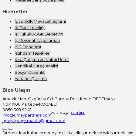
Mesafeli Satış Sözleşmesi
Hizmetler
İş ve SGK Mevzuatı Eğitimi
İK Danışmanlığı
İş Hukuku-SGK Denetimi
İş Mevzuatı Uygulaması
İSG Denetimi
İstihdam Teşvikleri
Kısa Çalışma ve Nakdi Ücret
Sendikal Süreç Analizi
Sosyal Güvenlik
Yabancı Çalışma
Bize Ulaşın
Ataevler Mh. Özgürlük Cd. Bureau Residence(DEDEMAN)
No:41/100 Kartepe/KOCAELİ
0850 309 92 01
Web Design:
LF Dijital
info@umaypartners.com
umayikdanismanlik@gmail.com
Sitemizdeki kullanıcı deneyimini kişiselleştirmek ve iyileştirmek için