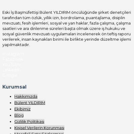
Eski İş Başmüfettişi Bülent YILDIRIM öncülüğünde şirket denetçileri
tarafından tüm özlük, yıllık izin, bordrolama, puantajlama, disiplin
mevzuatı, fesih işlemleri, sosyal ve yan haklar, fazla çalışma, çalışma
saatleri ve ara dinlenme süreleri başta olmak üzere iş hukuku ve
sosyal güvenlik mevzuatı uygulamaları incelenerek ön teftiş raporu
verilerek, insan kaynakları birimi ile birlikte yerinde düzeltme işlemi
yapılmaktadır.
Instagram
Facebook
YouTube
LinkedIn
Google
Kurumsal
Hakkımızda
Bülent YILDIRIM
Ekibimiz
Blog
Gizlilik Politikası
Kişisel Verilerin Korunması