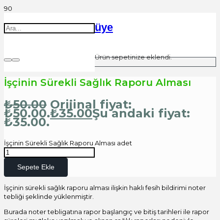
üye
Ürün
sepetinize eklendi.
İşçinin Sürekli Sağlık Raporu Alması
₺
50.00
Orijinal fiyat:
₺50.00.
₺
35.00
Şu andaki fiyat:
₺35.00.
İşçinin Sürekli Sağlık Raporu Alması adet
Sepete Ekle
İşçinin sürekli sağlık raporu alması ilişkin haklı fesih bildirimi noter
tebliği şeklinde yüklenmiştir.
Burada noter tebligatına rapor başlangıç ve bitiş tarihleri ile rapor