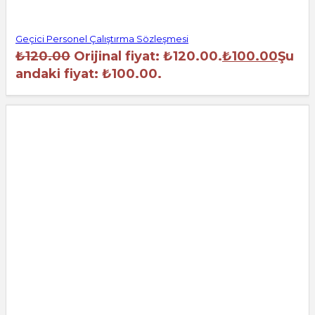
Geçici Personel Çalıştırma Sözleşmesi
₺
120.00
Orijinal fiyat: ₺120.00.
₺
100.00
Şu
andaki fiyat: ₺100.00.