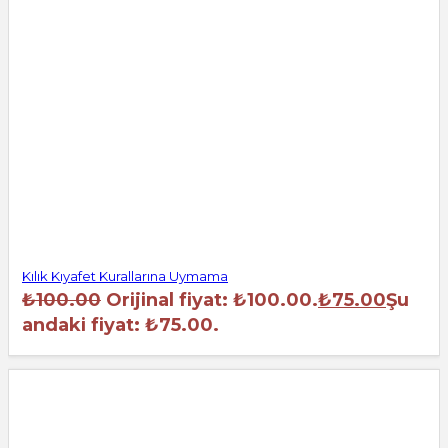
Kılık Kıyafet Kurallarına Uymama
₺
100.00
Orijinal fiyat: ₺100.00.
₺
75.00
Şu
andaki fiyat: ₺75.00.