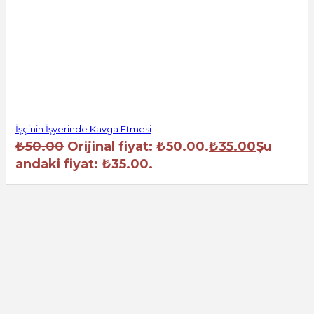
İşçinin İşyerinde Kavga Etmesi
₺
50.00
Orijinal fiyat: ₺50.00.
₺
35.00
Şu
andaki fiyat: ₺35.00.