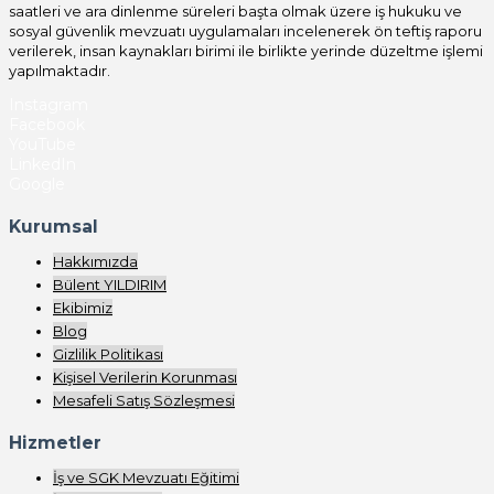
saatleri ve ara dinlenme süreleri başta olmak üzere iş hukuku ve
sosyal güvenlik mevzuatı uygulamaları incelenerek ön teftiş raporu
verilerek, insan kaynakları birimi ile birlikte yerinde düzeltme işlemi
yapılmaktadır.
Instagram
Facebook
YouTube
LinkedIn
Google
Kurumsal
Hakkımızda
Bülent YILDIRIM
Ekibimiz
Blog
Gizlilik Politikası
Kişisel Verilerin Korunması
Mesafeli Satış Sözleşmesi
Hizmetler
İş ve SGK Mevzuatı Eğitimi