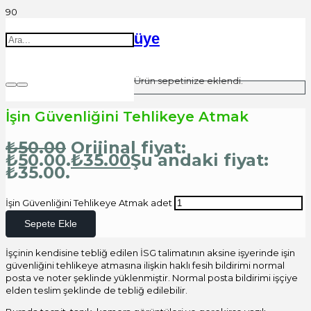
üye
Ürün
sepetinize eklendi.
İşin Güvenliğini Tehlikeye Atmak
₺
50.00
Orijinal fiyat:
₺50.00.
₺
35.00
Şu andaki fiyat:
₺35.00.
İşin Güvenliğini Tehlikeye Atmak adet
Sepete Ekle
İşçinin kendisine tebliğ edilen İSG talimatının aksine işyerinde işin
güvenliğini tehlikeye atmasına ilişkin haklı fesih bildirimi normal
posta ve noter şeklinde yüklenmiştir. Normal posta bildirimi işçiye
elden teslim şeklinde de tebliğ edilebilir.