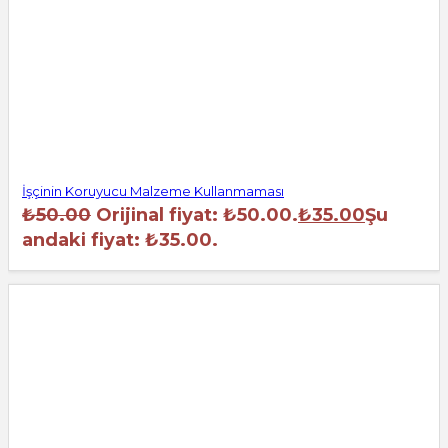
İşçinin Koruyucu Malzeme Kullanmaması
₺
50.00
Orijinal fiyat: ₺50.00.
₺
35.00
Şu
andaki fiyat: ₺35.00.