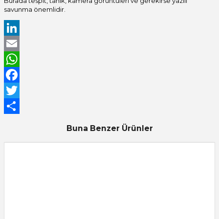
Burada tespit, tanık, kamera görüntüleri ve gerekirse yazılı
savunma önemlidir.
LinkedIn
Email
WhatsApp
Facebook
Twitter
Share
Buna Benzer Ürünler