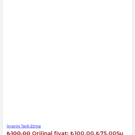
İşyerini Terk Etme
₺
100.00
Orijinal fiyat: ₺100.00.
₺
75.00
Şu