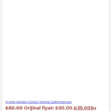
İşçinin Verilen Görevi Yerine Getirmemesi
₺
50.00
Orijinal fiyat: ₺50.00.
₺
35.00
Şu