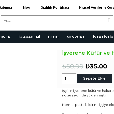
kibimiz
Blog
Gizlilik Politikası
Kişisel Verilerin Ko
POWER
İK AKADEMİ
BLOG
MEVZUAT
İSTATİSTİK
İşverene Küfür ve H
Orijinal
Ş
₺
50.00
₺
35.00
fiyat:
a
₺50.00.
fi
İşverene
₺3
Sepete Ekle
Küfür
ve
Hakaret
İşçinin işverene küfür ve hakaret 
Fesih
noter şeklinde yüklenmiştir.
Bildirimi
adet
Normal posta bildirimi işçiye eld