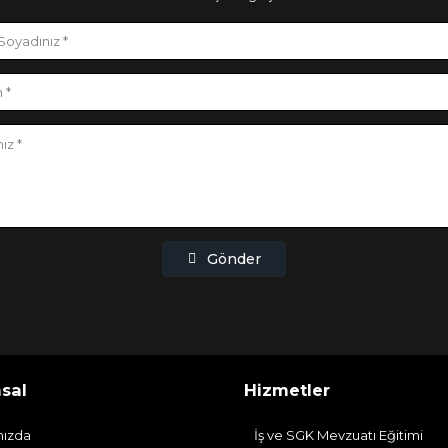
Gönder
sal
Hizmetler
mızda
İş ve SGK Mevzuatı Eğitimi