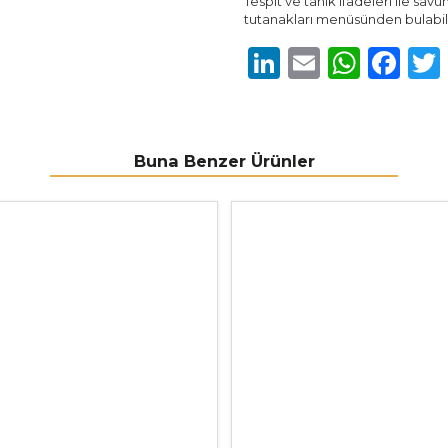
Tespit ve tanık ifadeleri ile savu
tutanakları menüsünden bulabilir
LinkedIn
Email
What
Fa
Buna Benzer Ürünler