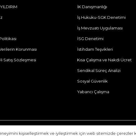
 YILDIRIM
İK Danışmanlığı
iz
İş Hukuku-SGK Denetimi
İş Mevzuatı Uygulaması
 Politikası
İSG Denetimi
 Verilerin Korunması
İstihdam Teşvikleri
li Satış Sözleşmesi
Kısa Çalışma ve Nakdi Ücret
Sendikal Süreç Analizi
Sosyal Güvenlik
Yabancı Çalışma
Web Design:
LF Dijital
eneyimini kişiselleştirmek ve iyileştirmek için web sitemizde çerezler k