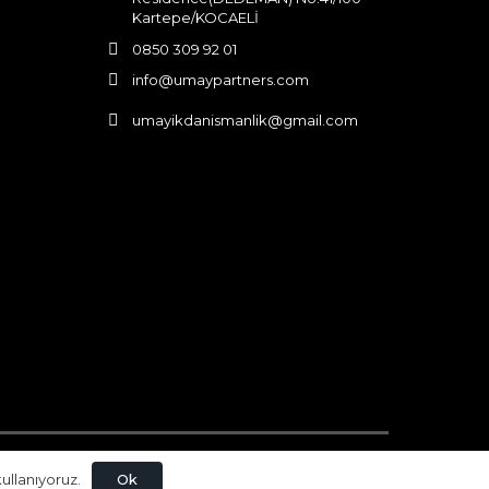
Kartepe/KOCAELİ
0850 309 92 01
info@umaypartners.com
umayikdanismanlik@gmail.com
Ok
ullanıyoruz.