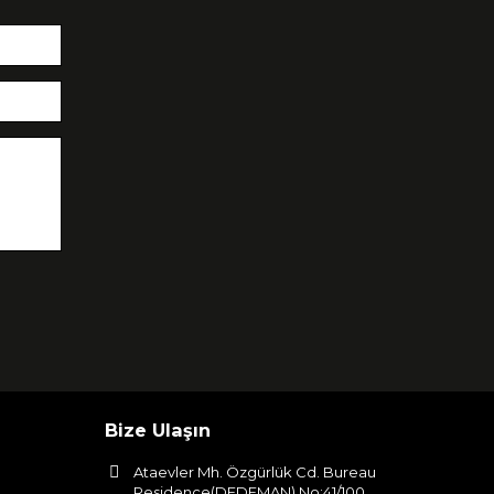
Bize Ulaşın
Ataevler Mh. Özgürlük Cd. Bureau
Residence(DEDEMAN) No:41/100