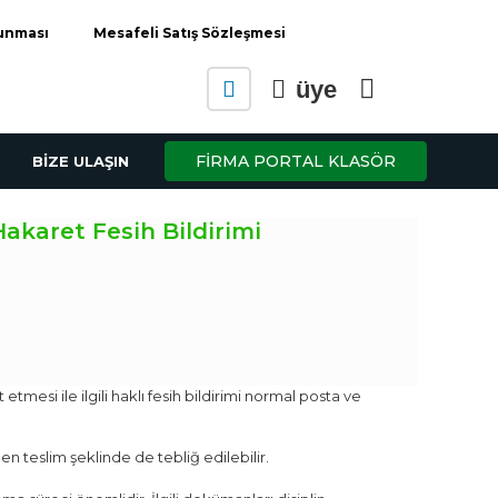
runması
Mesafeli Satış Sözleşmesi
üye
FİRMA PORTAL KLASÖR
BİZE ULAŞIN
akaret Fesih Bildirimi
u
ndaki
yat:
5.00.
etmesi ile ilgili haklı fesih bildirimi normal posta ve
en teslim şeklinde de tebliğ edilebilir.