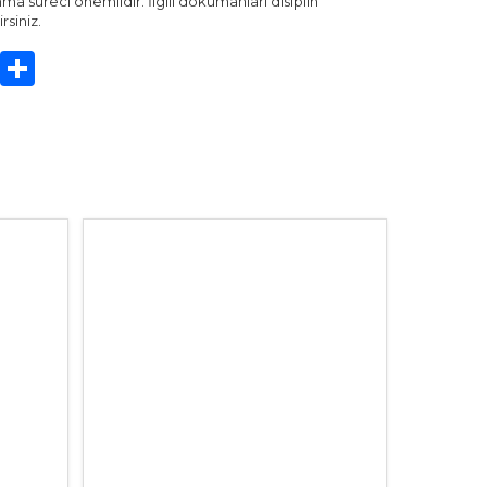
nma süreci önemlidir. İlgili dokümanları disiplin
siniz.
sApp
cebook
Twitter
Share