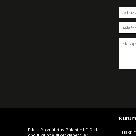
Kurum
Eski İş Başmüfettişi Bülent YILDIRIM
Hakkı
öncülüğünde şirket denetçileri