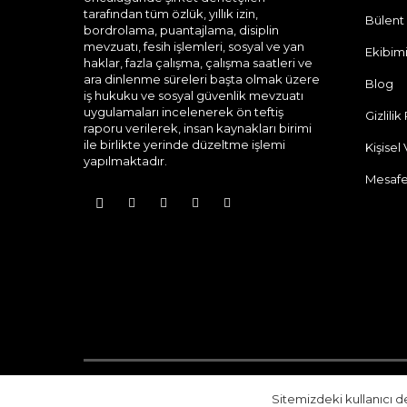
tarafından tüm özlük, yıllık izin,
Bülent
bordrolama, puantajlama, disiplin
mevzuatı, fesih işlemleri, sosyal ve yan
Ekibim
haklar, fazla çalışma, çalışma saatleri ve
ara dinlenme süreleri başta olmak üzere
Blog
iş hukuku ve sosyal güvenlik mevzuatı
uygulamaları incelenerek ön teftiş
Gizlilik
raporu verilerek, insan kaynakları birimi
ile birlikte yerinde düzeltme işlemi
Kişisel
yapılmaktadır.
Mesafe
Sitemizdeki kullanıcı d