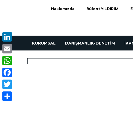
Hakkımızda
Bülent YILDIRIM
E
KURUMSAL
DANIŞMANLIK-DENETİM
İK
LinkedIn
Email
WhatsApp
Facebook
Twitter
Share