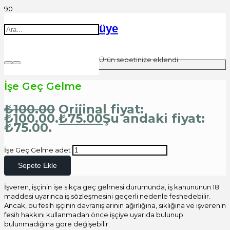
üye
Ürün
sepetinize eklendi.
İşe Geç Gelme
₺
100.00
Orijinal fiyat:
₺100.00.
₺
75.00
Şu andaki fiyat:
₺75.00.
İşe Geç Gelme adet
Sepete Ekle
İşveren, işçinin işe sıkça geç gelmesi durumunda, iş kanununun 18.
maddesi uyarınca iş sözleşmesini geçerli nedenle feshedebilir.
Ancak, bu fesih işçinin davranışlarının ağırlığına, sıklığına ve işverenin
fesih hakkını kullanmadan önce işçiye uyarıda bulunup
bulunmadığına göre değişebilir.