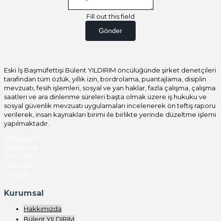
Fill out this field
Gönder
Eski İş Başmüfettişi Bülent YILDIRIM öncülüğünde şirket denetçileri
tarafından tüm özlük, yıllık izin, bordrolama, puantajlama, disiplin
mevzuatı, fesih işlemleri, sosyal ve yan haklar, fazla çalışma, çalışma
saatleri ve ara dinlenme süreleri başta olmak üzere iş hukuku ve
sosyal güvenlik mevzuatı uygulamaları incelenerek ön teftiş raporu
verilerek, insan kaynakları birimi ile birlikte yerinde düzeltme işlemi
yapılmaktadır.
Instagram
Facebook
YouTube
LinkedIn
Google
Kurumsal
Hakkımızda
Bülent YILDIRIM