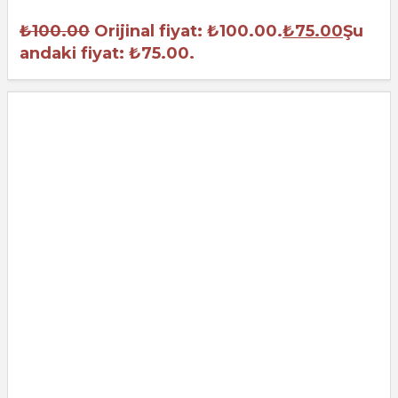
₺
100.00
Orijinal fiyat: ₺100.00.
₺
75.00
Şu
andaki fiyat: ₺75.00.