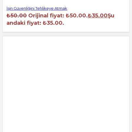
İşin Güvenliğini Tehlikeye Atmak
₺
50.00
Orijinal fiyat: ₺50.00.
₺
35.00
Şu
andaki fiyat: ₺35.00.