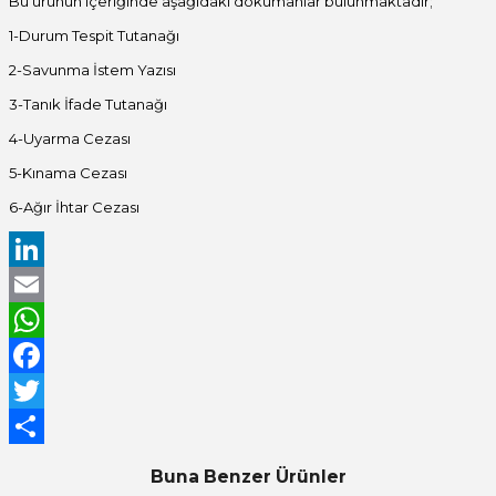
Bu ürünün içeriğinde aşağıdaki dokümanlar bulunmaktadır;
1-Durum Tespit Tutanağı
2-Savunma İstem Yazısı
3-Tanık İfade Tutanağı
4-Uyarma Cezası
5-Kınama Cezası
6-Ağır İhtar Cezası
LinkedIn
Email
WhatsApp
Facebook
Twitter
Share
Buna Benzer Ürünler