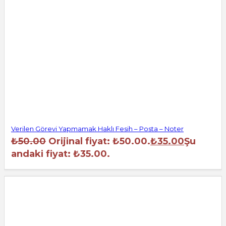
Verilen Görevi Yapmamak Haklı Fesih – Posta – Noter
₺
50.00
Orijinal fiyat: ₺50.00.
₺
35.00
Şu
andaki fiyat: ₺35.00.