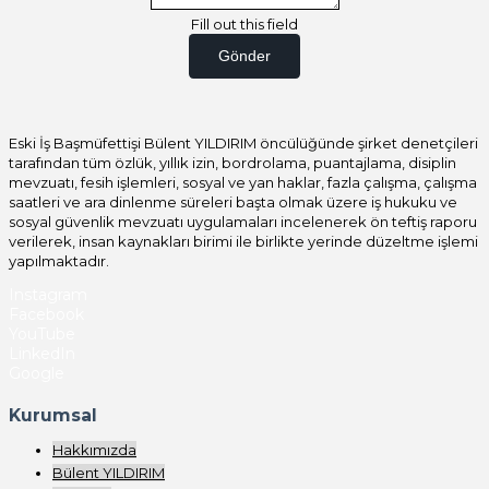
Fill out this field
Gönder
Eski İş Başmüfettişi Bülent YILDIRIM öncülüğünde şirket denetçileri
tarafından tüm özlük, yıllık izin, bordrolama, puantajlama, disiplin
mevzuatı, fesih işlemleri, sosyal ve yan haklar, fazla çalışma, çalışma
saatleri ve ara dinlenme süreleri başta olmak üzere iş hukuku ve
sosyal güvenlik mevzuatı uygulamaları incelenerek ön teftiş raporu
verilerek, insan kaynakları birimi ile birlikte yerinde düzeltme işlemi
yapılmaktadır.
Instagram
Facebook
YouTube
LinkedIn
Google
Kurumsal
Hakkımızda
Bülent YILDIRIM