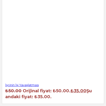
İşçinin İşi Yavaşlatması
₺
50.00
Orijinal fiyat: ₺50.00.
₺
35.00
Şu
andaki fiyat: ₺35.00.