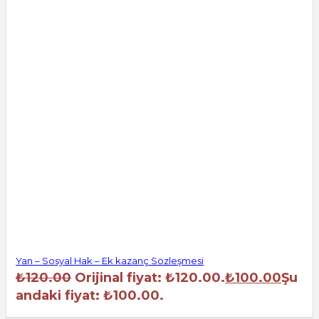
Yan – Sosyal Hak – Ek kazanç Sözleşmesi
₺
120.00
Orijinal fiyat: ₺120.00.
₺
100.00
Şu
andaki fiyat: ₺100.00.