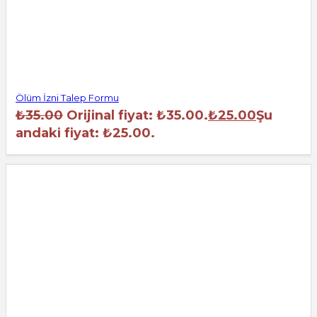
Ölüm İzni Talep Formu
₺
35.00
Orijinal fiyat: ₺35.00.
₺
25.00
Şu
andaki fiyat: ₺25.00.