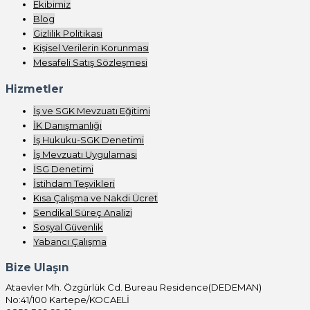
Ekibimiz
Blog
Gizlilik Politikası
Kişisel Verilerin Korunması
Mesafeli Satış Sözleşmesi
Hizmetler
İş ve SGK Mevzuatı Eğitimi
İK Danışmanlığı
İş Hukuku-SGK Denetimi
İş Mevzuatı Uygulaması
İSG Denetimi
İstihdam Teşvikleri
Kısa Çalışma ve Nakdi Ücret
Sendikal Süreç Analizi
Sosyal Güvenlik
Yabancı Çalışma
Bize Ulaşın
Ataevler Mh. Özgürlük Cd. Bureau Residence(DEDEMAN)
No:41/100 Kartepe/KOCAELİ