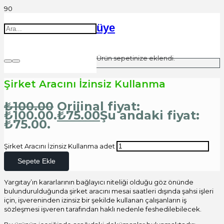
üye
Ürün
sepetinize eklendi.
Şirket Aracını İzinsiz Kullanma
₺
100.00
Orijinal fiyat:
₺100.00.
₺
75.00
Şu andaki fiyat:
₺75.00.
Şirket Aracını İzinsiz Kullanma adet
Sepete Ekle
Yargıtay’ın kararlarının bağlayıcı niteliği olduğu göz önünde
bulundurulduğunda şirket aracını mesai saatleri dışında şahsi işleri
için, işvereninden izinsiz bir şekilde kullanan çalışanların iş
sözleşmesi işveren tarafından haklı nedenle feshedilebilecek.