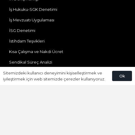
İş Hukuku-SGK Denetimi
İş Mevzuatı Uygulaması
İSG Denetimi
İstihdam Teşvikleri
Kısa Çalışma ve Nakdi Ücret
Sendikal Süreç Analizi
Sosyal Güvenlik
Sitemizdeki kullanıcı deneyimini kişiselleştirmek ve
Ok
iyileştirmek için web sitemizde çerezler kullanıyoruz.
Yabancı Çalışma
Bize Ulaşın
Ataevler Mh. Özgürlük Cd. Bureau Residence(DEDEMAN)
No:41/100 Kartepe/KOCAELİ
0850 309 92 01
info@umaypartners.com