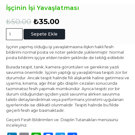
İşçinin İşi Yavaşlatması
Orijinal
Şu
₺
50.00
₺
35.00
fiyat:
andaki
₺50.00.
fiyat:
İşçinin
Sepete Ekle
₺35.00.
İşi
Yavaşlatması
İşçinin yapmış olduğu işi yavaşlatmasına ilişkin haklı fesih
adet
bildirimi normal posta ve noter şeklinde yüklenmiştir. Normal
posta bildirimi işçiye elden teslim şeklinde de tebliğ edilebilir.
Burada tespit, tanık, kamera görüntüleri ve gerekirse yazılı
savunma önemlidir. İşçinin yaptığı işi yavaşlatması tespiti zor bir
durumdur. Ancak tespit halinde fiili alışkanlık haline getirmesi ve
uyarma, kınama, ağır ihtar gibi disiplin cezaları sonucunda
tazminatsız fesih yapmak mümkündür. Ayrıca tespiti zor bir
durum olduğundan işçiden yazılı savunma alırken savunma
talebi detaylandırılmalı veya performans yönetimi uygulanan
işyerlerinde ise dikkatli olunmalıdır. Tespiti halinde bu fiilde
geçerli fesih ağır basmaktadır.
Geçerli Fesih Bildirimleri ve Disiplin Tutanakları menüsünü
inceleyiniz.