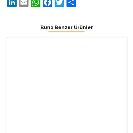
LinkedIn
Email
WhatsApp
Facebook
Twitter
Share
Buna Benzer Ürünler