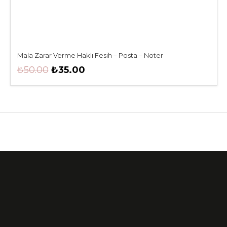
Mala Zarar Verme Haklı Fesih – Posta – Noter
Orijinal
Şu
₺
50.00
₺
35.00
fiyat:
andaki
₺50.00.
fiyat:
₺35.00.