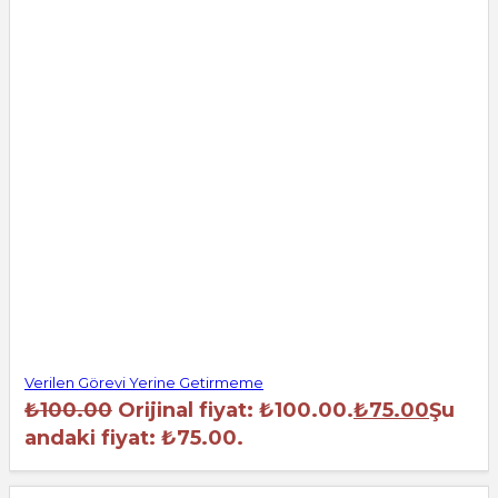
Verilen Görevi Yerine Getirmeme
₺
100.00
Orijinal fiyat: ₺100.00.
₺
75.00
Şu
andaki fiyat: ₺75.00.