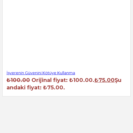
İşverenin Güvenini Kötüye Kullanma
₺
100.00
Orijinal fiyat: ₺100.00.
₺
75.00
Şu
andaki fiyat: ₺75.00.