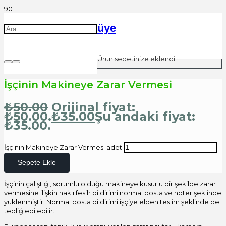
üye
Ürün
sepetinize eklendi.
İşçinin Makineye Zarar Vermesi
₺
50.00
Orijinal fiyat:
₺50.00.
₺
35.00
Şu andaki fiyat:
₺35.00.
İşçinin Makineye Zarar Vermesi adet
Sepete Ekle
İşçinin çalıştığı, sorumlu olduğu makineye kusurlu bir şekilde zarar
vermesine ilişkin haklı fesih bildirimi normal posta ve noter şeklinde
yüklenmiştir. Normal posta bildirimi işçiye elden teslim şeklinde de
tebliğ edilebilir.