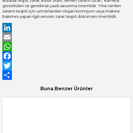
Burada tespit, tanık, kusur oranı, verilen zararın tutarı, kamera
görüntüleri ve gerekirse yazılı savunma önemlidir. Yine verilen
zararın tespiti için uzmanlardan oluşan komisyon veya makine
bakımını yapan ilgili servisin zarar tespit dokümanı önemlidir.
LinkedIn
Email
WhatsApp
Facebook
Twitter
Share
Buna Benzer Ürünler