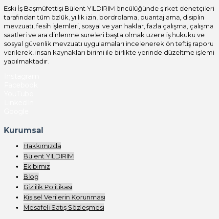
Eski İş Başmüfettişi Bülent YILDIRIM öncülüğünde şirket denetçileri
tarafından tüm özlük, yıllık izin, bordrolama, puantajlama, disiplin
mevzuatı, fesih işlemleri, sosyal ve yan haklar, fazla çalışma, çalışma
saatleri ve ara dinlenme süreleri başta olmak üzere iş hukuku ve
sosyal güvenlik mevzuatı uygulamaları incelenerek ön teftiş raporu
verilerek, insan kaynakları birimi ile birlikte yerinde düzeltme işlemi
yapılmaktadır.
Instagram
Facebook
YouTube
LinkedIn
Google
Kurumsal
Hakkımızda
Bülent YILDIRIM
Ekibimiz
Blog
Gizlilik Politikası
Kişisel Verilerin Korunması
Mesafeli Satış Sözleşmesi