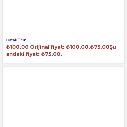
Hatalı Ürün
₺
100.00
Orijinal fiyat: ₺100.00.
₺
75.00
Şu
andaki fiyat: ₺75.00.