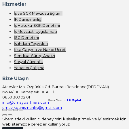
Hizmetler
İş ve SGK Mevzuatı Eğitimi
İK Danışmanlığı
İş Hukuku-SGK Denetimi
İş Mevzuatı Uygulaması
İSG Denetimi
İstihdam Teşvikleri
Kısa Çalışma ve Nakdi Ücret
Sendikal Süreç Analizi
Sosyal Güvenlik
Yabancı Çalışma
Bize Ulaşın
Ataevler Mh. Özgürlük Cd. Bureau Residence(DEDEMAN)
No:41/100 Kartepe/KOCAELİ
0850 309 92 01
Web Design:
LF Dijital
info@umaypartners.com
umayikdanismanlik@gmail.com
Sitemizdeki kullanıcı deneyimini kişiselleştirmek ve iyileştirmek için
web sitemizde çerezler kullanıyoruz.