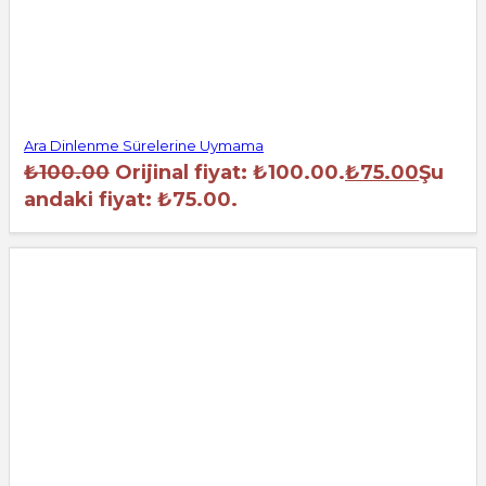
Ara Dinlenme Sürelerine Uymama
₺
100.00
Orijinal fiyat: ₺100.00.
₺
75.00
Şu
andaki fiyat: ₺75.00.