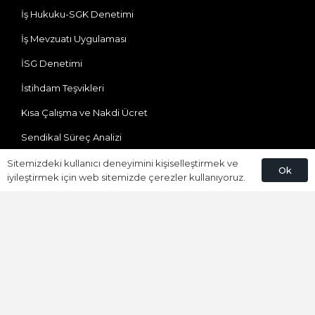
İş Hukuku-SGK Denetimi
İş Mevzuatı Uygulaması
İSG Denetimi
İstihdam Teşvikleri
Kısa Çalışma ve Nakdi Ücret
Sendikal Süreç Analizi
Sosyal Güvenlik
Sitemizdeki kullanıcı deneyimini kişiselleştirmek ve
Ok
iyileştirmek için web sitemizde çerezler kullanıyoruz.
Yabancı Çalışma
Bize Ulaşın
Ataevler Mh. Özgürlük Cd. Bureau Residence(DEDEMAN)
No:41/100 Kartepe/KOCAELİ
0850 309 92 01
info@umaypartners.com