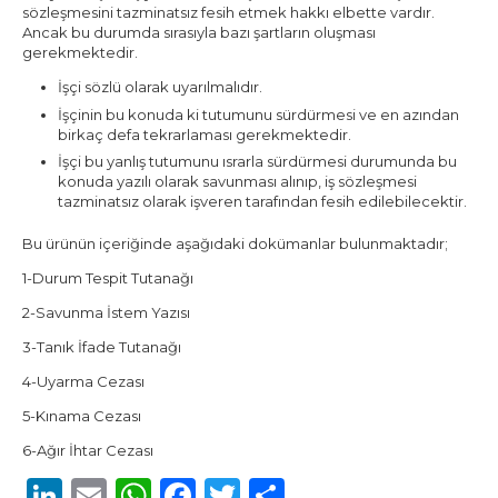
sözleşmesini tazminatsız fesih etmek hakkı elbette vardır.
Ancak bu durumda sırasıyla bazı şartların oluşması
gerekmektedir.
İşçi sözlü olarak uyarılmalıdır.
İşçinin bu konuda ki tutumunu sürdürmesi ve en azından
birkaç defa tekrarlaması gerekmektedir.
İşçi bu yanlış tutumunu ısrarla sürdürmesi durumunda bu
konuda yazılı olarak savunması alınıp, iş sözleşmesi
tazminatsız olarak işveren tarafından fesih edilebilecektir.
Bu ürünün içeriğinde aşağıdaki dokümanlar bulunmaktadır;
1-Durum Tespit Tutanağı
2-Savunma İstem Yazısı
3-Tanık İfade Tutanağı
4-Uyarma Cezası
5-Kınama Cezası
6-Ağır İhtar Cezası
LinkedIn
Email
WhatsApp
Facebook
Twitter
Share