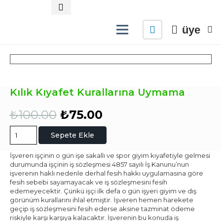
üye
Kılık Kıyafet Kurallarına Uymama
Orijinal
Şu
₺
100.00
₺
75.00
fiyat:
andaki
₺100.00.
fiyat:
Kılık
Sepete Ekle
₺75.00.
Kıyafet
Kurallarına
İşveren işçinin o gün işe sakallı ve spor giyim kıyafetiyle gelmesi
Uymama
durumunda işçinin iş sözleşmesi 4857 sayılı İş Kanunu’nun
adet
işverenin haklı nedenle derhal fesih hakkı uygulamasına göre
fesih sebebi sayamayacak ve iş sözleşmesini fesih
edemeyecektir. Çünkü işçi ilk defa o gün işyeri giyim ve dış
görünüm kurallarını ihlal etmiştir. İşveren hemen harekete
geçip iş sözleşmesini fesih ederse aksine tazminat ödeme
riskiyle karşı karşıya kalacaktır. İşverenin bu konuda iş