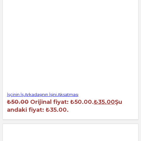
İşçinin İş Arkadaşının İşini Aksatması
₺
50.00
Orijinal fiyat: ₺50.00.
₺
35.00
Şu
andaki fiyat: ₺35.00.