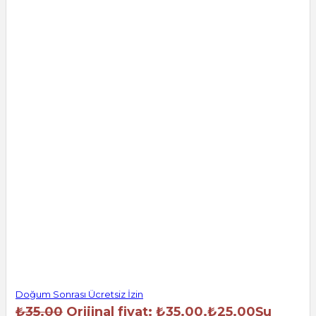
Doğum Sonrası Ücretsiz İzin
₺
35.00
Orijinal fiyat: ₺35.00.
₺
25.00
Şu