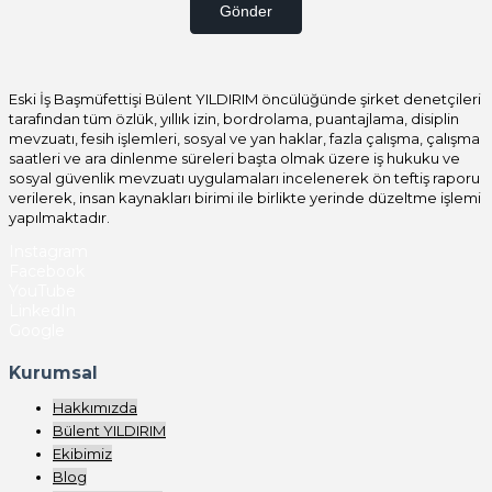
Gönder
Eski İş Başmüfettişi Bülent YILDIRIM öncülüğünde şirket denetçileri
tarafından tüm özlük, yıllık izin, bordrolama, puantajlama, disiplin
mevzuatı, fesih işlemleri, sosyal ve yan haklar, fazla çalışma, çalışma
saatleri ve ara dinlenme süreleri başta olmak üzere iş hukuku ve
sosyal güvenlik mevzuatı uygulamaları incelenerek ön teftiş raporu
verilerek, insan kaynakları birimi ile birlikte yerinde düzeltme işlemi
yapılmaktadır.
Instagram
Facebook
YouTube
LinkedIn
Google
Kurumsal
Hakkımızda
Bülent YILDIRIM
Ekibimiz
Blog