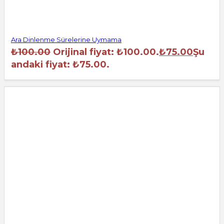
Ara Dinlenme Sürelerine Uymama
₺
100.00
Orijinal fiyat: ₺100.00.
₺
75.00
Şu
andaki fiyat: ₺75.00.