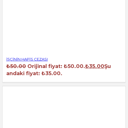
İŞÇİNİN HAPİS CEZASI
₺
50.00
Orijinal fiyat: ₺50.00.
₺
35.00
Şu
andaki fiyat: ₺35.00.