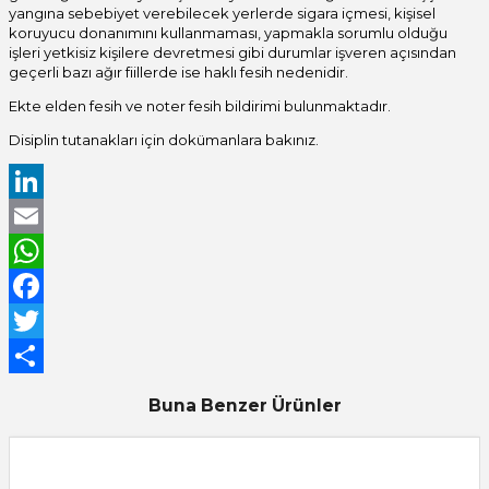
yangına sebebiyet verebilecek yerlerde sigara içmesi, kişisel
koruyucu donanımını kullanmaması, yapmakla sorumlu olduğu
işleri yetkisiz kişilere devretmesi gibi durumlar işveren açısından
geçerli bazı ağır fiillerde ise haklı fesih nedenidir.
Ekte elden fesih ve noter fesih bildirimi bulunmaktadır.
Disiplin tutanakları için dokümanlara bakınız.
LinkedIn
Email
WhatsApp
Facebook
Twitter
Share
Buna Benzer Ürünler