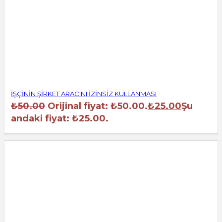
İŞÇİNİN ŞİRKET ARACINI İZİNSİZ KULLANMASI
₺
50.00
Orijinal fiyat: ₺50.00.
₺
25.00
Şu
andaki fiyat: ₺25.00.