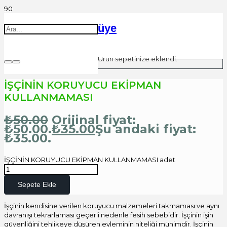
üye
Ürün
sepetinize eklendi.
İŞÇİNİN KORUYUCU EKİPMAN
KULLANMAMASI
₺
50.00
Orijinal fiyat:
₺50.00.
₺
35.00
Şu andaki fiyat:
₺35.00.
İŞÇİNİN KORUYUCU EKİPMAN KULLANMAMASI adet
Sepete Ekle
İşçinin kendisine verilen koruyucu malzemeleri takmaması ve aynı
davranışı tekrarlaması geçerli nedenle fesih sebebidir. İşçinin işin
güvenliğini tehlikeye düşüren eyleminin niteliği mühimdir. İşçinin