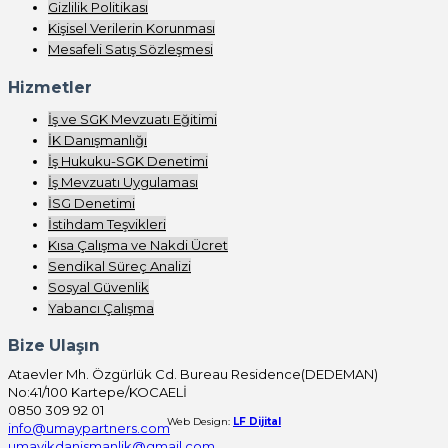
Gizlilik Politikası
Kişisel Verilerin Korunması
Mesafeli Satış Sözleşmesi
Hizmetler
İş ve SGK Mevzuatı Eğitimi
İK Danışmanlığı
İş Hukuku-SGK Denetimi
İş Mevzuatı Uygulaması
İSG Denetimi
İstihdam Teşvikleri
Kısa Çalışma ve Nakdi Ücret
Sendikal Süreç Analizi
Sosyal Güvenlik
Yabancı Çalışma
Bize Ulaşın
Ataevler Mh. Özgürlük Cd. Bureau Residence(DEDEMAN)
No:41/100 Kartepe/KOCAELİ
0850 309 92 01
Web Design:
LF Dijital
info@umaypartners.com
umayikdanismanlik@gmail.com