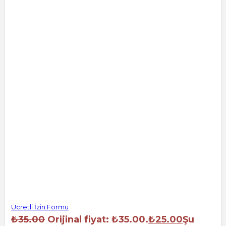
Ücretli İzin Formu
₺
35.00
Orijinal fiyat: ₺35.00.
₺
25.00
Şu