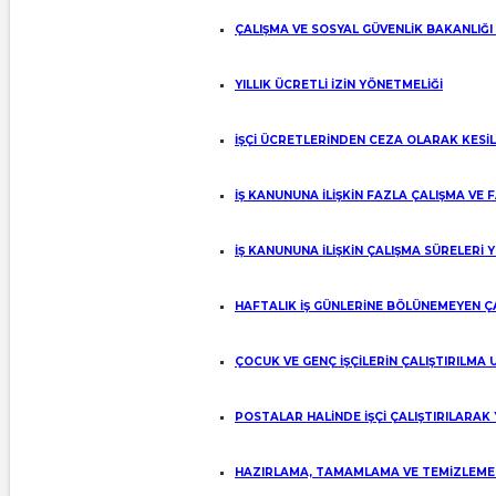
ÇALIŞMA VE SOSYAL GÜVENLİK BAKANLIĞI
YILLIK ÜCRETLİ İZİN YÖNETMELİĞİ
İŞÇİ ÜCRETLERİNDEN CEZA OLARAK KESİ
İŞ KANUNUNA İLİŞKİN FAZLA ÇALIŞMA VE
İŞ KANUNUNA İLİŞKİN ÇALIŞMA SÜRELERİ 
HAFTALIK İŞ GÜNLERİNE BÖLÜNEMEYEN Ç
ÇOCUK VE GENÇ İŞÇİLERİN ÇALIŞTIRILMA
POSTALAR HALİNDE İŞÇİ ÇALIŞTIRILARAK
HAZIRLAMA, TAMAMLAMA VE TEMİZLEME İ