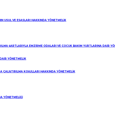
NIN USUL VE ESASLARI HAKKINDA YÖNETMELİK
IRILMA ŞARTLARIYLA EMZİRME ODALARI VE ÇOCUK BAKIM YURTLARINA DAİR Y
DAİR YÖNETMELİK
A ÇALIŞTIRILMA KOŞULLARI HAKKINDA YÖNETMELİK
A YÖNETMELİĞİ
daki fiyat: ₺100.00.