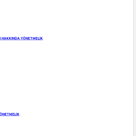
RI HAKKINDA YÖNETMELİK
YÖNETMELİK