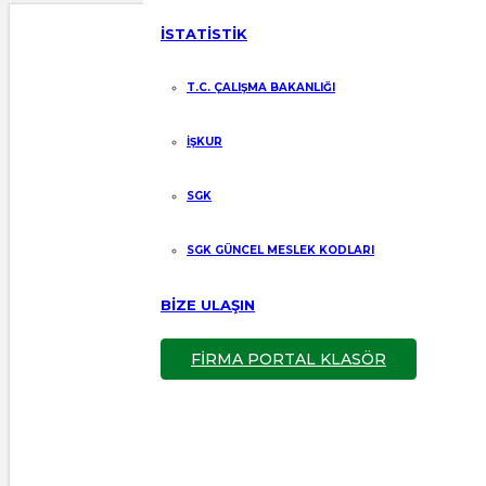
İSTATİSTİK
T.C. ÇALIŞMA BAKANLIĞI
İŞKUR
SGK
SGK GÜNCEL MESLEK KODLARI
BİZE ULAŞIN
FİRMA PORTAL KLASÖR