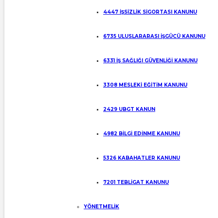
4447 İŞSİZLİK SİGORTASI KANUNU
6735 ULUSLARARASI İŞGÜCÜ KANUNU
6331 İŞ SAĞLIĞI GÜVENLİĞİ KANUNU
3308 MESLEKİ EĞİTİM KANUNU
2429 UBGT KANUN
4982 BİLGİ EDİNME KANUNU
5326 KABAHATLER KANUNU
7201 TEBLİGAT KANUNU
YÖNETMELİK