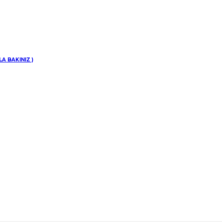
inize
A BAKINIZ )
di.
0
Şu andaki fiyat:
er şeklinde yüklenmiştir. Normal