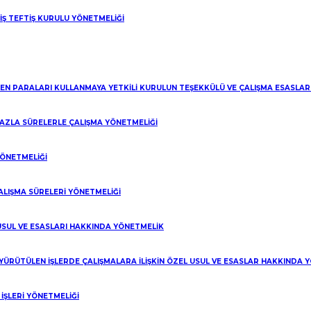
 İŞ TEFTİŞ KURULU YÖNETMELİĞİ
LEN PARALARI KULLANMAYA YETKİLİ KURULUN TEŞEKKÜLÜ VE ÇALIŞMA ESASLA
 FAZLA SÜRELERLE ÇALIŞMA YÖNETMELİĞİ
YÖNETMELİĞİ
ALIŞMA SÜRELERİ YÖNETMELİĞİ
 USUL VE ESASLARI HAKKINDA YÖNETMELİK
 YÜRÜTÜLEN İŞLERDE ÇALIŞMALARA İLİŞKİN ÖZEL USUL VE ESASLAR HAKKINDA 
ŞLERİ YÖNETMELİĞİ