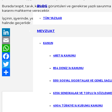
BLOG
Burada tespit, tanık, kamera görüntüleri ve gerekirse yazılı savunma 
kararını mahkeme verecektir.
İşçinin, işyerinde, yedi günden fazla hapisle cezalandırılan ve cezası
TÜM YAZILAR
halinde geçerlidir.
MEVZUAT
LinkedIn
KANUN
Email
4857 İŞ KANUNU
WhatsApp
Facebook
854 DENİZ İŞ KANUNU
Twitter
Share
5510 SOSYAL SİGORTALAR VE GENEL SAĞL
6356 SENDİKALAR VE TOPLU İŞ SÖZLEŞM
4904 TÜRKİYE İŞ KURUMU KANUNU