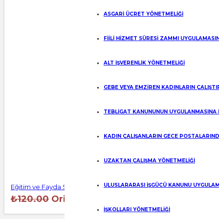
ASGARİ ÜCRET YÖNETMELİĞİ
FİİLİ HİZMET SÜRESİ ZAMMI UYGULAMASI
ALT İŞVERENLİK YÖNETMELİĞİ
GEBE VEYA EMZİREN KADINLARIN ÇALIŞT
TEBLİGAT KANUNUNUN UYGULANMASINA 
KADIN ÇALIŞANLARIN GECE POSTALARIND
UZAKTAN ÇALIŞMA YÖNETMELİĞİ
ULUSLARARASI İŞGÜCÜ KANUNU UYGULAM
Eğitim ve Fayda Sözleşmesi
₺
120.00
Orijinal fiyat: ₺120.00.
₺
100.00
Şu an
İŞKOLLARI YÖNETMELİĞİ