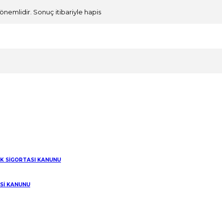
önemlidir. Sonuç itibariyle hapis
 ertelenmeyen bir suç işlemesi
IK SİGORTASI KANUNU
Buna Benzer Ürünler
ESİ KANUNU