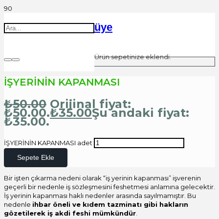
üye
Ürün
sepetinize eklendi.
İŞYERİNİN KAPANMASI
₺
50.00
Orijinal fiyat:
₺50.00.
₺
35.00
Şu andaki fiyat:
₺35.00.
İŞYERİNİN KAPANMASI adet
Sepete Ekle
Bir işten çıkarma nedeni olarak “iş yerinin kapanması” işverenin
geçerli bir nedenle iş sözleşmesini feshetmesi anlamına gelecektir.
İş yerinin kapanması haklı nedenler arasında sayılmamıştır. Bu
nedenle
ihbar öneli ve kıdem tazminatı gibi hakların
gözetilerek iş akdi feshi mümkündür
.