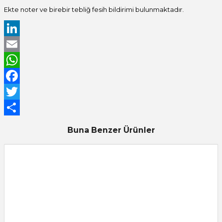
Ekte noter ve birebir tebliğ fesih bildirimi bulunmaktadır.
LinkedIn
Email
WhatsApp
Facebook
Twitter
Share
Buna Benzer Ürünler