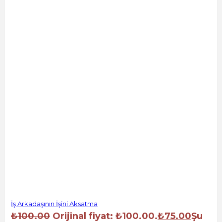
İş Arkadaşının İşini Aksatma
₺
100.00
Orijinal fiyat: ₺100.00.
₺
75.00
Şu