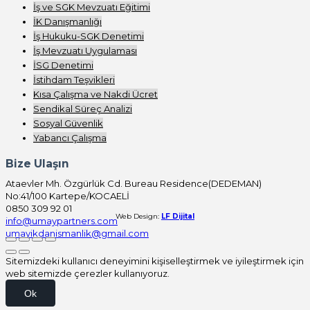
İş ve SGK Mevzuatı Eğitimi
İK Danışmanlığı
İş Hukuku-SGK Denetimi
İş Mevzuatı Uygulaması
İSG Denetimi
İstihdam Teşvikleri
Kısa Çalışma ve Nakdi Ücret
Sendikal Süreç Analizi
Sosyal Güvenlik
Yabancı Çalışma
Bize Ulaşın
Ataevler Mh. Özgürlük Cd. Bureau Residence(DEDEMAN)
No:41/100 Kartepe/KOCAELİ
0850 309 92 01
Web Design:
LF Dijital
info@umaypartners.com
umayikdanismanlik@gmail.com
Sitemizdeki kullanıcı deneyimini kişiselleştirmek ve iyileştirmek için
web sitemizde çerezler kullanıyoruz.
Ok