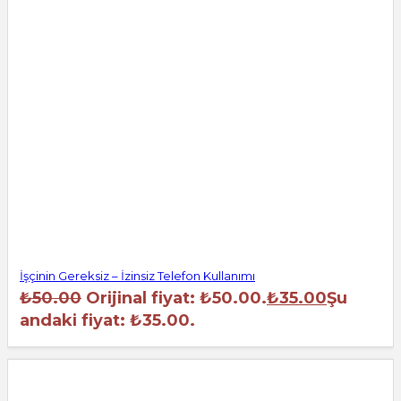
İşçinin Gereksiz – İzinsiz Telefon Kullanımı
₺
50.00
Orijinal fiyat: ₺50.00.
₺
35.00
Şu
andaki fiyat: ₺35.00.