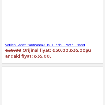
Verilen Görevi Yapmamak Haklı Fesih – Posta – Noter
₺
50.00
Orijinal fiyat: ₺50.00.
₺
35.00
Şu
andaki fiyat: ₺35.00.