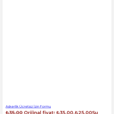
Askerlik Ücretsiz İzin Formu
₺
35.00
Orijinal fiyat: ₺35.00.
₺
25.00
Şu