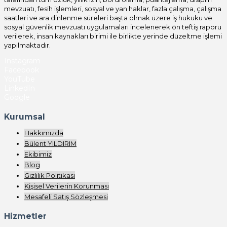
mevzuatı, fesih işlemleri, sosyal ve yan haklar, fazla çalışma, çalışma
saatleri ve ara dinlenme süreleri başta olmak üzere iş hukuku ve
sosyal güvenlik mevzuatı uygulamaları incelenerek ön teftiş raporu
verilerek, insan kaynakları birimi ile birlikte yerinde düzeltme işlemi
yapılmaktadır.
Instagram
Facebook
YouTube
LinkedIn
Google
Kurumsal
Hakkımızda
Bülent YILDIRIM
Ekibimiz
Blog
Gizlilik Politikası
Kişisel Verilerin Korunması
Mesafeli Satış Sözleşmesi
Hizmetler