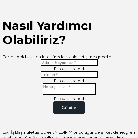
Nasıl Yardımcı
Olabiliriz?
Formu doldurun en kısa sürede sizinle iletişime geçelim.
Fill out this field
Fill out this field
Fill out this field
Gönder
Eski İş Başmüfettişi Bülent YILDIRIM öncülüğünde şirket denetçileri
tarafından tüm özlük, yıllık izin, bordrolama, puantajlama, disiplin