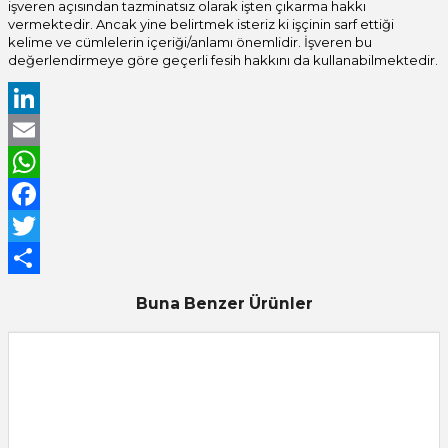
işveren açısından tazminatsız olarak işten çıkarma hakkı
vermektedir. Ancak yine belirtmek isteriz ki işçinin sarf ettiği
kelime ve cümlelerin içeriği/anlamı önemlidir. İşveren bu
değerlendirmeye göre geçerli fesih hakkını da kullanabilmektedir.
LinkedIn
Email
WhatsApp
Facebook
Twitter
Share
Buna Benzer Ürünler