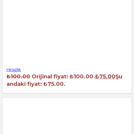
Hırsızlık
₺
100.00
Orijinal fiyat: ₺100.00.
₺
75.00
Şu
andaki fiyat: ₺75.00.