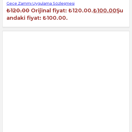
Gece Zammı Uygulama Sözleşmesi
₺
120.00
Orijinal fiyat: ₺120.00.
₺
100.00
Şu
andaki fiyat: ₺100.00.