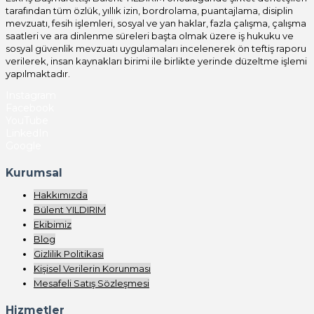
tarafından tüm özlük, yıllık izin, bordrolama, puantajlama, disiplin
mevzuatı, fesih işlemleri, sosyal ve yan haklar, fazla çalışma, çalışma
saatleri ve ara dinlenme süreleri başta olmak üzere iş hukuku ve
sosyal güvenlik mevzuatı uygulamaları incelenerek ön teftiş raporu
verilerek, insan kaynakları birimi ile birlikte yerinde düzeltme işlemi
yapılmaktadır.
Instagram
Facebook
YouTube
LinkedIn
Google
Kurumsal
Hakkımızda
Bülent YILDIRIM
Ekibimiz
Blog
Gizlilik Politikası
Kişisel Verilerin Korunması
Mesafeli Satış Sözleşmesi
Hizmetler