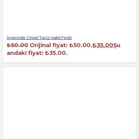
İşyerinde Cinsel Taciz Haklı Fesih
₺
50.00
Orijinal fiyat: ₺50.00.
₺
35.00
Şu
andaki fiyat: ₺35.00.