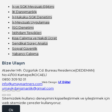
İş ve SGK Mevzuatı Eğitimi
İK Danışmanlığı
İş Hukuku-SGK Denetimi
İş Mevzuatı Uygulaması
İSG Denetimi
İstihdam Teşvikleri
Kısa Çalışma ve Nakdi Ücret
Sendikal Süreç Analizi
Sosyal Güvenlik
Yabancı Çalışma
Bize Ulaşın
Ataevler Mh. Özgürlük Cd. Bureau Residence(DEDEMAN)
No:41/100 Kartepe/KOCAELİ
0850 309 92 01
Web Design:
LF Dijital
info@umaypartners.com
umayikdanismanlik@gmail.com
Sitemizdeki kullanıcı deneyimini kişiselleştirmek ve iyileştirmek için
web sitemizde çerezler kullanıyoruz.
Ok