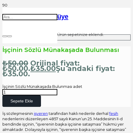
üye
Ürün
sepetinize eklendi.
İşçinin Sözlü Münakaşada Bulunması
₺
50.00
Orijinal fiyat:
₺50.00.
₺
35.00
Şu andaki fiyat:
₺35.00.
İşçinin Sözlü Münakaşada Bulunması adet
Sepete Ekle
İş sözleşmesinin
işveren
tarafından haklı nedenle derhal
fesih
nedenlerini düzenleyen 4857 sayılı Kanun’un 25. Maddesinin II-d
bendinde işçinin, “işverenin başka işçisine sataşması” hükmü yer
almaktadır. Dolayısıyla işçinin, “işverenin başka işçisine sataşması”