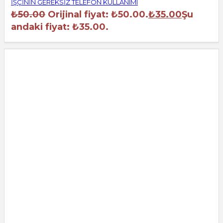
İŞÇİNİN GEREKSİZ TELEFON KULLANIMI
₺
50.00
Orijinal fiyat: ₺50.00.
₺
35.00
Şu
andaki fiyat: ₺35.00.