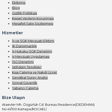
Ekibimiz
Blog
Gizlilik Politikası
Kişisel Verilerin Korunması
Mesafeli Satış Sözleşmesi
Hizmetler
İş ve SGK Mevzuatı Eğitimi
İK Danışmanlığı
İş Hukuku-SGK Denetimi
İş Mevzuatı Uygulaması
İSG Denetimi
İstihdam Teşvikleri
Kısa Çalışma ve Nakdi Ücret
Sendikal Süreç Analizi
Sosyal Güvenlik
Yabancı Çalışma
Bize Ulaşın
Ataevler Mh. Özgürlük Cd. Bureau Residence(DEDEMAN)
No:41/100 Kartepe/KOCAELİ