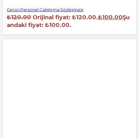
Geçici Personel Çalıştırma Sözleşmesi
₺
120.00
Orijinal fiyat: ₺120.00.
₺
100.00
Şu
andaki fiyat: ₺100.00.