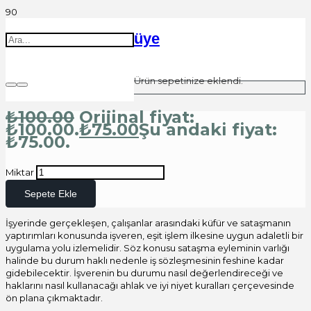
üye
Ürün
sepetinize eklendi.
₺
100.00
Orijinal fiyat:
₺100.00.
₺
75.00
Şu andaki fiyat:
₺75.00.
Miktar
Sepete Ekle
İşyerinde gerçekleşen, çalışanlar arasındaki küfür ve sataşmanın
yaptırımları konusunda işveren, eşit işlem ilkesine uygun adaletli bir
uygulama yolu izlemelidir. Söz konusu sataşma eyleminin varlığı
halinde bu durum haklı nedenle iş sözleşmesinin feshine kadar
gidebilecektir. İşverenin bu durumu nasıl değerlendireceği ve
haklarını nasıl kullanacağı ahlak ve iyi niyet kuralları çerçevesinde
ön plana çıkmaktadır.