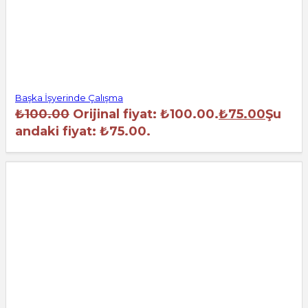
Başka İşyerinde Çalışma
₺
100.00
Orijinal fiyat: ₺100.00.
₺
75.00
Şu
andaki fiyat: ₺75.00.