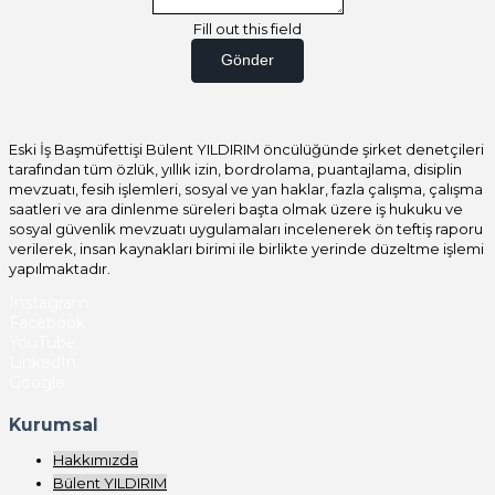
Fill out this field
Gönder
Eski İş Başmüfettişi Bülent YILDIRIM öncülüğünde şirket denetçileri
tarafından tüm özlük, yıllık izin, bordrolama, puantajlama, disiplin
mevzuatı, fesih işlemleri, sosyal ve yan haklar, fazla çalışma, çalışma
saatleri ve ara dinlenme süreleri başta olmak üzere iş hukuku ve
sosyal güvenlik mevzuatı uygulamaları incelenerek ön teftiş raporu
verilerek, insan kaynakları birimi ile birlikte yerinde düzeltme işlemi
yapılmaktadır.
Instagram
Facebook
YouTube
LinkedIn
Google
Kurumsal
Hakkımızda
Bülent YILDIRIM