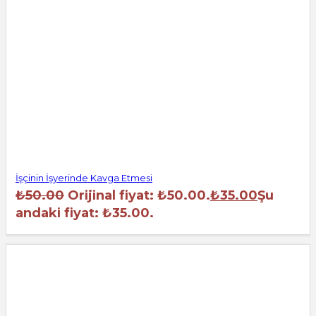
İşçinin İşyerinde Kavga Etmesi
₺
50.00
Orijinal fiyat: ₺50.00.
₺
35.00
Şu
andaki fiyat: ₺35.00.