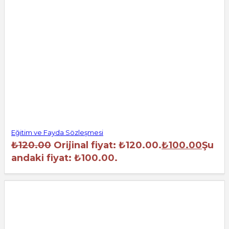
Eğitim ve Fayda Sözleşmesi
₺
120.00
Orijinal fiyat: ₺120.00.
₺
100.00
Şu
andaki fiyat: ₺100.00.