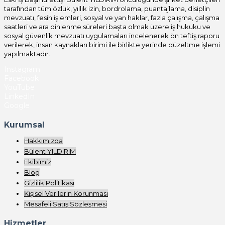
tarafından tüm özlük, yıllık izin, bordrolama, puantajlama, disiplin
mevzuatı, fesih işlemleri, sosyal ve yan haklar, fazla çalışma, çalışma
saatleri ve ara dinlenme süreleri başta olmak üzere iş hukuku ve
sosyal güvenlik mevzuatı uygulamaları incelenerek ön teftiş raporu
verilerek, insan kaynakları birimi ile birlikte yerinde düzeltme işlemi
yapılmaktadır.
Instagram
Facebook
YouTube
LinkedIn
Google
Kurumsal
Hakkımızda
Bülent YILDIRIM
Ekibimiz
Blog
Gizlilik Politikası
Kişisel Verilerin Korunması
Mesafeli Satış Sözleşmesi
Hizmetler