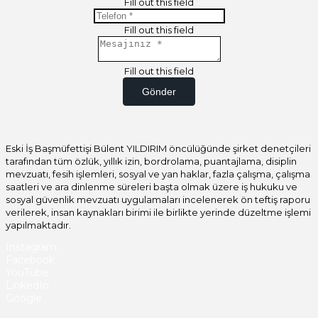
Fill out this field
Fill out this field
Fill out this field
Gönder
Eski İş Başmüfettişi Bülent YILDIRIM öncülüğünde şirket denetçileri
tarafından tüm özlük, yıllık izin, bordrolama, puantajlama, disiplin
mevzuatı, fesih işlemleri, sosyal ve yan haklar, fazla çalışma, çalışma
saatleri ve ara dinlenme süreleri başta olmak üzere iş hukuku ve
sosyal güvenlik mevzuatı uygulamaları incelenerek ön teftiş raporu
verilerek, insan kaynakları birimi ile birlikte yerinde düzeltme işlemi
yapılmaktadır.
Instagram
Facebook
YouTube
LinkedIn
Google