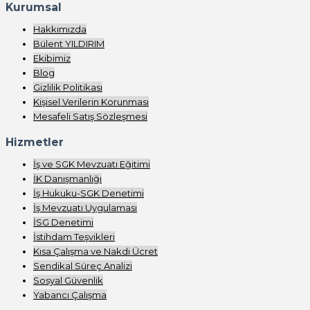
Kurumsal
Hakkımızda
Bülent YILDIRIM
Ekibimiz
Blog
Gizlilik Politikası
Kişisel Verilerin Korunması
Mesafeli Satış Sözleşmesi
Hizmetler
İş ve SGK Mevzuatı Eğitimi
İK Danışmanlığı
İş Hukuku-SGK Denetimi
İş Mevzuatı Uygulaması
İSG Denetimi
İstihdam Teşvikleri
Kısa Çalışma ve Nakdi Ücret
Sendikal Süreç Analizi
Sosyal Güvenlik
Yabancı Çalışma