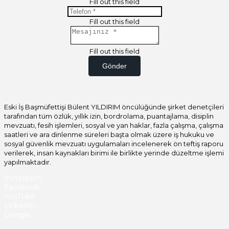
Fill out this field
Fill out this field
Fill out this field
Gönder
Eski İş Başmüfettişi Bülent YILDIRIM öncülüğünde şirket denetçileri
tarafından tüm özlük, yıllık izin, bordrolama, puantajlama, disiplin
mevzuatı, fesih işlemleri, sosyal ve yan haklar, fazla çalışma, çalışma
saatleri ve ara dinlenme süreleri başta olmak üzere iş hukuku ve
sosyal güvenlik mevzuatı uygulamaları incelenerek ön teftiş raporu
verilerek, insan kaynakları birimi ile birlikte yerinde düzeltme işlemi
yapılmaktadır.
Instagram
Facebook
YouTube
LinkedIn
Google