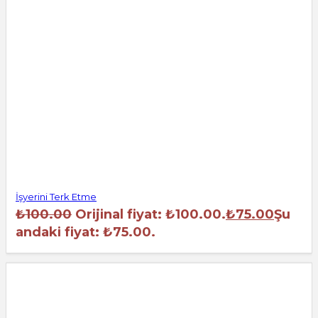
İşyerini Terk Etme
₺
100.00
Orijinal fiyat: ₺100.00.
₺
75.00
Şu
andaki fiyat: ₺75.00.