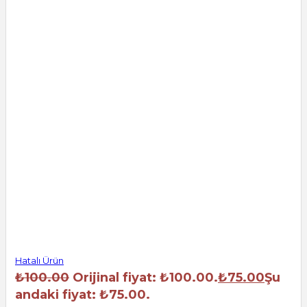
Hatalı Ürün
₺
100.00
Orijinal fiyat: ₺100.00.
₺
75.00
Şu
andaki fiyat: ₺75.00.