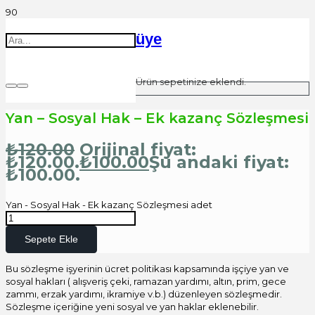
üye
Ürün
sepetinize eklendi.
Yan – Sosyal Hak – Ek kazanç Sözleşmesi
₺
120.00
Orijinal fiyat:
₺120.00.
₺
100.00
Şu andaki fiyat:
₺100.00.
Yan - Sosyal Hak - Ek kazanç Sözleşmesi adet
Sepete Ekle
Bu sözleşme işyerinin ücret politikası kapsamında işçiye yan ve
sosyal hakları ( alışveriş çeki, ramazan yardımı, altın, prim, gece
zammı, erzak yardımı, ikramiye v.b.) düzenleyen sözleşmedir.
Sözleşme içeriğine yeni sosyal ve yan haklar eklenebilir.