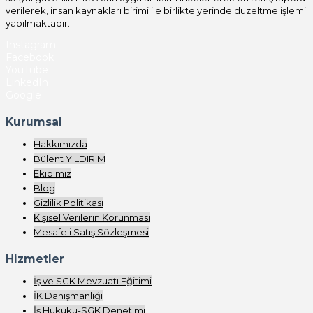
verilerek, insan kaynakları birimi ile birlikte yerinde düzeltme işlemi
yapılmaktadır.
Instagram
Facebook
YouTube
LinkedIn
Google
Kurumsal
Hakkımızda
Bülent YILDIRIM
Ekibimiz
Blog
Gizlilik Politikası
Kişisel Verilerin Korunması
Mesafeli Satış Sözleşmesi
Hizmetler
İş ve SGK Mevzuatı Eğitimi
İK Danışmanlığı
İş Hukuku-SGK Denetimi