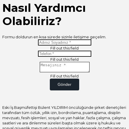
Nasıl Yardımcı
Olabiliriz?
Formu doldurun en kısa sürede sizinle iletişime geçelim.
Fill out this field
Fill out this field
Fill out this field
Gönder
Eski İş Başmüfettişi Bülent YILDIRIM öncülüğünde şirket denetçileri
tarafından tüm özlük, yıllık izin, bordrolama, puantajlama, disiplin
mevzuatı, fesih işlemleri, sosyal ve yan haklar, fazla çalışma, çalışma
saatleri ve ara dinlenme süreleri başta olmak üzere iş hukuku ve
sosyal güvenlik mevzuatı uygulamaları incelenerek ön teftiş raporu