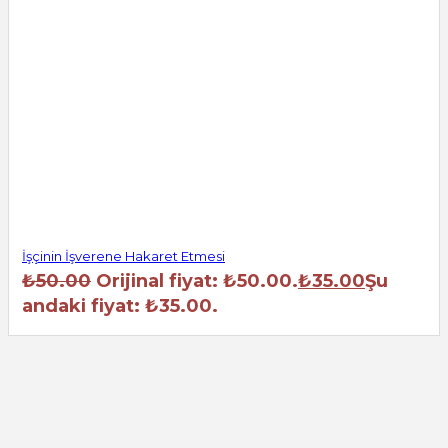
İşçinin İşverene Hakaret Etmesi
₺
50.00
Orijinal fiyat: ₺50.00.
₺
35.00
Şu
andaki fiyat: ₺35.00.