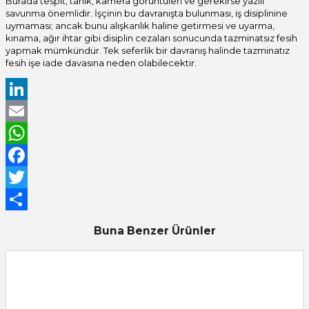
Burada tespit, tanık, kamera görüntüleri ve gerekirse yazılı
savunma önemlidir. İşçinin bu davranışta bulunması, iş disiplinine
uymaması; ancak bunu alışkanlık haline getirmesi ve uyarma,
kınama, ağır ihtar gibi disiplin cezaları sonucunda tazminatsız fesih
yapmak mümkündür. Tek seferlik bir davranış halinde tazminatız
fesih işe iade davasına neden olabilecektir.
LinkedIn
Email
WhatsApp
Facebook
Twitter
Share
Buna Benzer Ürünler