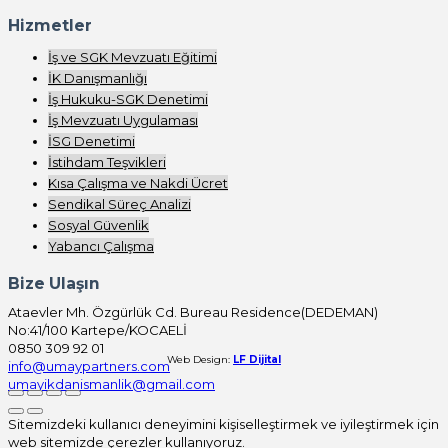
Hizmetler
İş ve SGK Mevzuatı Eğitimi
İK Danışmanlığı
İş Hukuku-SGK Denetimi
İş Mevzuatı Uygulaması
İSG Denetimi
İstihdam Teşvikleri
Kısa Çalışma ve Nakdi Ücret
Sendikal Süreç Analizi
Sosyal Güvenlik
Yabancı Çalışma
Bize Ulaşın
Ataevler Mh. Özgürlük Cd. Bureau Residence(DEDEMAN)
No:41/100 Kartepe/KOCAELİ
0850 309 92 01
Web Design:
LF Dijital
info@umaypartners.com
umayikdanismanlik@gmail.com
Sitemizdeki kullanıcı deneyimini kişiselleştirmek ve iyileştirmek için
web sitemizde çerezler kullanıyoruz.