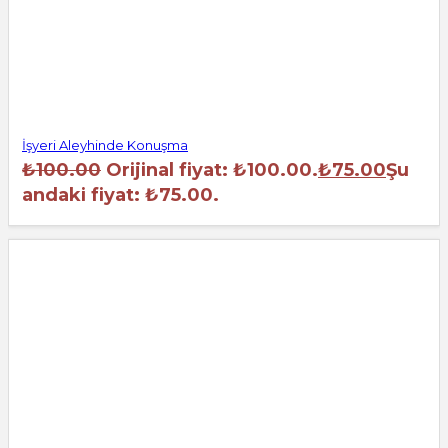
İşyeri Aleyhinde Konuşma
₺
100.00
Orijinal fiyat: ₺100.00.
₺
75.00
Şu
andaki fiyat: ₺75.00.