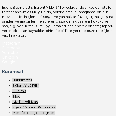
Eski İş Başmüfettişi Bülent YILDIRIM öncülüğünde şirket denetçileri
tarafından tüm özlük, yıllık izin, bordrolama, puantajlama, disiplin
mevzuatı, fesih işlemleri, sosyal ve yan haklar, fazla çalışma, çalışma
saatleri ve ara dinlenme süreleri başta olmak üzere iş hukuku ve
sosyal güvenlik mevzuatı uygulamaları incelenerek ön teftiş raporu
verilerek, insan kaynakları birimi ile birlikte yerinde düzeltme işlemi
yapılmaktadır.
Instagram
Facebook
YouTube
LinkedIn
Google
Kurumsal
Hakkımızda
Bülent YILDIRIM
Ekibimiz
Blog
Gizlilik Politikası
Kişisel Verilerin Korunması
Mesafeli Satış Sözleşmesi