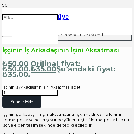
üye
Ürün
sepetinize eklendi.
İşçinin İş Arkadaşının İşini Aksatması
₺
50.00
Orijinal fiyat:
₺50.00.
₺
35.00
Şu andaki fiyat:
₺35.00.
İşçinin İş Arkadaşının İşini Aksatması adet
Sepete Ekle
İşçinin iş arkadaşının işini aksatmasına ilişkin haklı fesih bildirimi
normal posta ve noter şeklinde yüklenmiştir. Normal posta bildirimi
işçiye elden teslim şeklinde de tebliğ edilebilir.