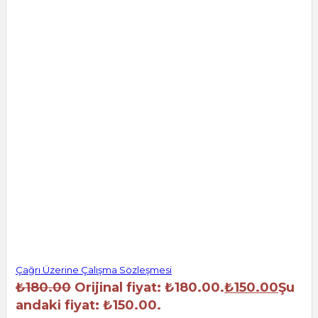
Çağrı Üzerine Çalışma Sözleşmesi
₺
180.00
Orijinal fiyat: ₺180.00.
₺
150.00
Şu
andaki fiyat: ₺150.00.