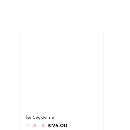
İşe Geç Gelme
Çağrı Üze
Orijinal
Şu
₺
100.00
₺
75.00
₺
180.0