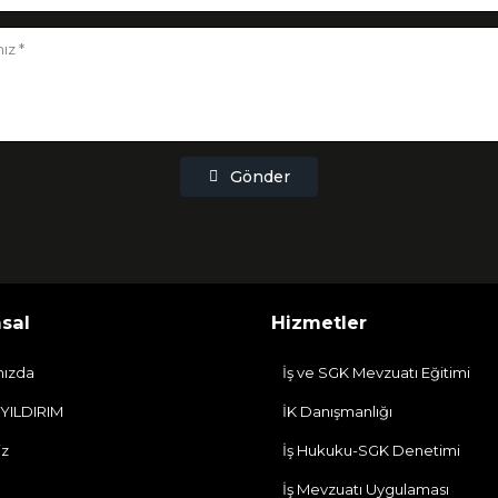
Gönder
sal
Hizmetler
mızda
İş ve SGK Mevzuatı Eğitimi
 YILDIRIM
İK Danışmanlığı
iz
İş Hukuku-SGK Denetimi
İş Mevzuatı Uygulaması