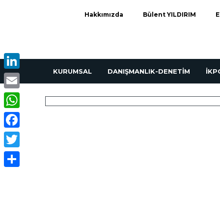
Hakkımızda
Bülent YILDIRIM
E
KURUMSAL
DANIŞMANLIK-DENETİM
İK
LinkedIn
Email
WhatsApp
Facebook
Twitter
Share