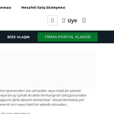
runması
Mesafeli Satış Sözleşmesi
üye
FİRMA PORTAL KLASÖR
BİZE ULAŞIN
u
ndaki
.
iyat:
75.00.
çinin işverenden izin almadan veya haklı bir sebebi
eya bir ay içinde iki defa herhangi bir tatil gününden
ç işgünü işine devam etmemesi.” düzenlemesine yer
şverenin izni veya haklı bir sebebi olmadan;
ine devam etmemesi,