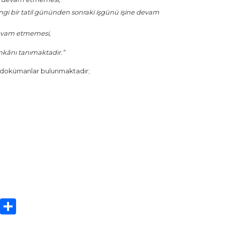
angi bir tatil gününden sonraki işgünü işine devam
devam etmemesi,
imkânı tanımaktadır.”
i dokümanlar bulunmaktadır;
sApp
cebook
Twitter
Share