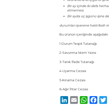
Bir ay içinde iki defa herh
etmemesi,
Bir ayda üç işgünü işine 
durumları işverene haklı fesih 
Bu ürünün içeriğinde aşağıdak
1-Durum Tespit Tutanağı
2-Savunma İstem Yazısı
3-Tanık İfade Tutanağı
4-Uyarma Cezası
5-Kınama Cezası
6-Ağır İhtar Cezası
LinkedIn
Email
What
Fa