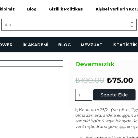
kibimiz
Blog
Gizlilik Politikası
Kişisel Verilerin Ko
POWER
İK AKADEMİ
BLOG
MEVZUAT
İSTATİSTİK
Devamsızlık
Orijinal
Ş
₺
100.00
₺
75.00
fiyat:
a
₺100.00
f
Devamsızlık
₺
Sepete Ekle
adet
İş Kanunu m.25/2-g’ye göre,
“İş
olmadan ardı ardına iki işgünü v
sonraki işgünü veya bir ayda ü
verilmiştir. Buna göre, işçinin i
Ardı ardına iki iş günü iş