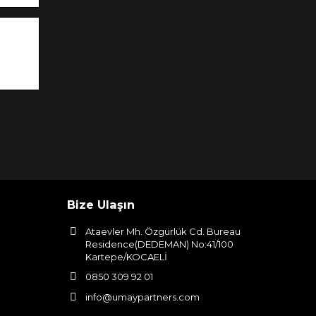
Bize Ulaşın
Ataevler Mh. Özgürlük Cd. Bureau
Residence(DEDEMAN) No:41/100
Kartepe/KOCAELİ
0850 309 92 01
info@umaypartners.com