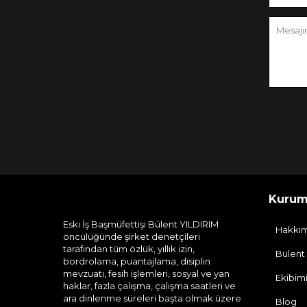
Kurum
Eski İş Başmüfettişi Bülent YILDIRIM
Hakkı
öncülüğünde şirket denetçileri
tarafından tüm özlük, yıllık izin,
Bülent
bordrolama, puantajlama, disiplin
mevzuatı, fesih işlemleri, sosyal ve yan
Ekibim
haklar, fazla çalışma, çalışma saatleri ve
ara dinlenme süreleri başta olmak üzere
Blog