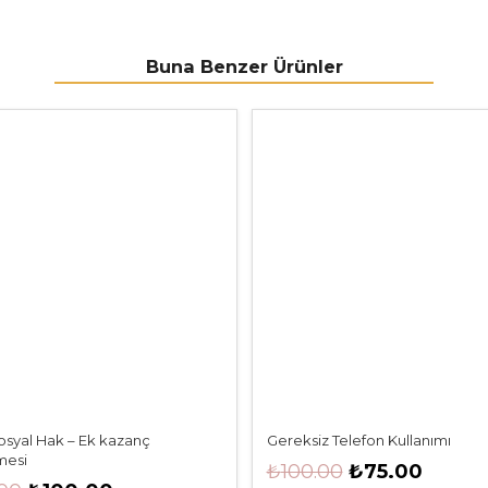
Buna Benzer Ürünler
osyal Hak – Ek kazanç
Gereksiz Telefon Kullanımı
mesi
Orijinal
Şu
₺
100.00
₺
75.00