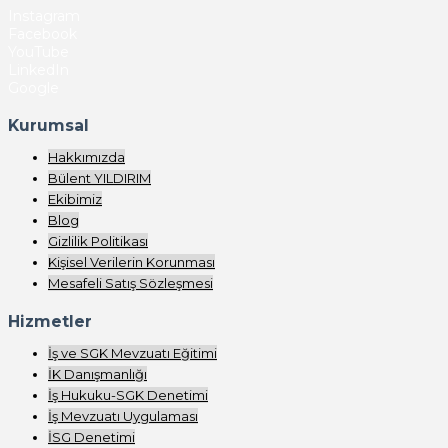
Instagram
Facebook
YouTube
LinkedIn
Google
Kurumsal
Hakkımızda
Bülent YILDIRIM
Ekibimiz
Blog
Gizlilik Politikası
Kişisel Verilerin Korunması
Mesafeli Satış Sözleşmesi
Hizmetler
İş ve SGK Mevzuatı Eğitimi
İK Danışmanlığı
İş Hukuku-SGK Denetimi
İş Mevzuatı Uygulaması
İSG Denetimi