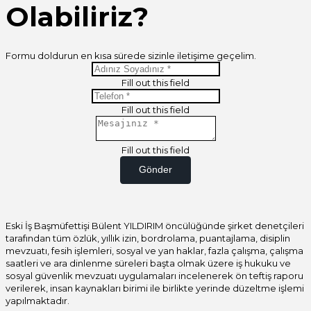
Olabiliriz?
Formu doldurun en kısa sürede sizinle iletişime geçelim.
Fill out this field
Fill out this field
Fill out this field
Gönder
Eski İş Başmüfettişi Bülent YILDIRIM öncülüğünde şirket denetçileri
tarafından tüm özlük, yıllık izin, bordrolama, puantajlama, disiplin
mevzuatı, fesih işlemleri, sosyal ve yan haklar, fazla çalışma, çalışma
saatleri ve ara dinlenme süreleri başta olmak üzere iş hukuku ve
sosyal güvenlik mevzuatı uygulamaları incelenerek ön teftiş raporu
verilerek, insan kaynakları birimi ile birlikte yerinde düzeltme işlemi
yapılmaktadır.