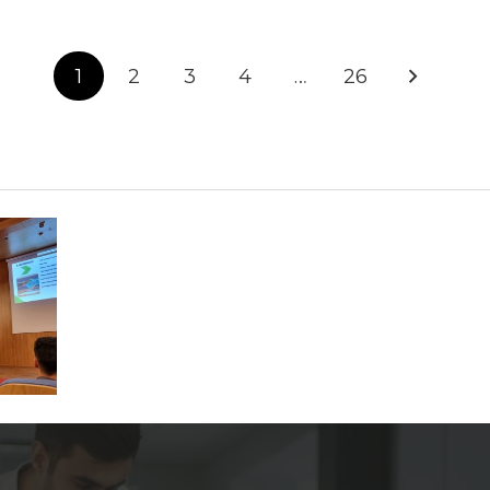
1
2
3
4
…
26