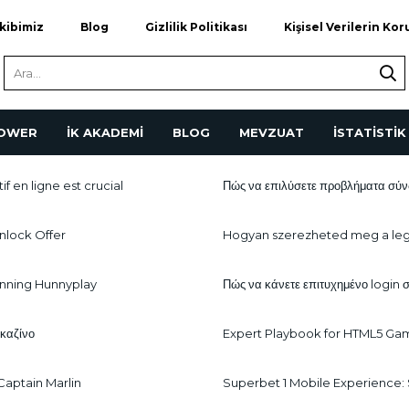
kibimiz
Blog
Gizlilik Politikası
Kişisel Verilerin Ko
POWER
İK AKADEMİ
BLOG
MEVZUAT
İSTATİSTİK
if en ligne est crucial
Πώς να επιλύσετε προβλήματα σύν
nlock Offer
Hogyan szerezheted meg a le
pinning Hunnyplay
Πώς να κάνετε επιτυχημένο login σ
 καζίνο
Expert Playbook for HTML5 Ga
Captain Marlin
Superbet 1 Mobile Experience: