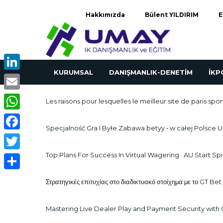
Hakkımızda
Bülent YILDIRIM
E
KURUMSAL
DANIŞMANLIK-DENETİM
İK
LinkedIn
Email
Les raisons pour lesquelles le meilleur site de paris sport
WhatsApp
Specjalność Gra I Byłe Zabawa betyy • w całej Polsce U
Facebook
Top Plans For Success In Virtual Wagering · AU Start S
Twitter
Share
Στρατηγικές επιτυχίας στο διαδικτυακό στοίχημα με το GT Bet
Mastering Live Dealer Play and Payment Security with 