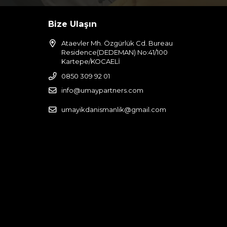
Bize Ulaşın
Ataevler Mh. Özgürlük Cd. Bureau
Residence(DEDEMAN) No:41/100
Kartepe/KOCAELİ
0850 309 92 01
info@umaypartners.com
umayikdanismanlik@gmail.com