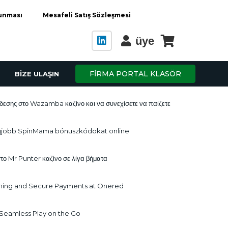
runması
Mesafeli Satış Sözleşmesi
üye
FİRMA PORTAL KLASÖR
BİZE ULAŞIN
δεσης στο Wazamba καζίνο και να συνεχίσετε να παίζετε
gjobb SpinMama bónuszkódokat online
το Mr Punter καζίνο σε λίγα βήματα
ming and Secure Payments at Onered
 Seamless Play on the Go