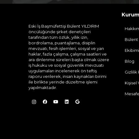
Kurum
Eski İş Başmüfettişi Bülent YILDIRIM
Hakkı
öncülüğünde şirket denetçileri
tarafından tüm özlük, yıllık izin,
Bülent
bordrolama, puantajlama, disiplin
mevzuatı, fesih işlemleri, sosyal ve yan
Ekibim
haklar, fazla çalışma, çalışma saatleri ve
ara dinlenme süreleri başta olmak üzere
Blog
iş hukuku ve sosyal güvenlik mevzuatı
uygulamaları incelenerek ön teftiş
Gizlilik
raporu verilerek, insan kaynakları birimi
ile birlikte yerinde düzeltme işlemi
Kişisel
yapılmaktadır.
Mesafe