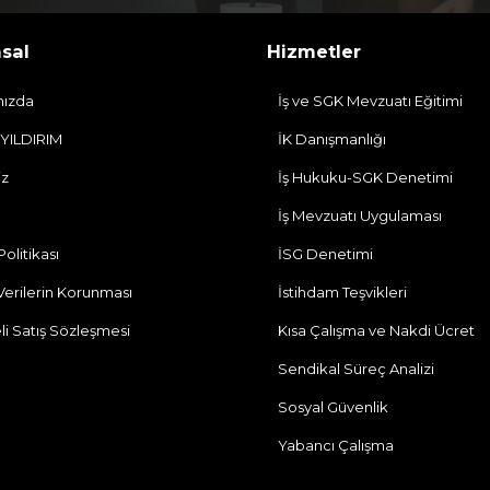
sal
Hizmetler
mızda
İş ve SGK Mevzuatı Eğitimi
 YILDIRIM
İK Danışmanlığı
iz
İş Hukuku-SGK Denetimi
İş Mevzuatı Uygulaması
 Politikası
İSG Denetimi
 Verilerin Korunması
İstihdam Teşvikleri
li Satış Sözleşmesi
Kısa Çalışma ve Nakdi Ücret
Sendikal Süreç Analizi
Sosyal Güvenlik
Yabancı Çalışma