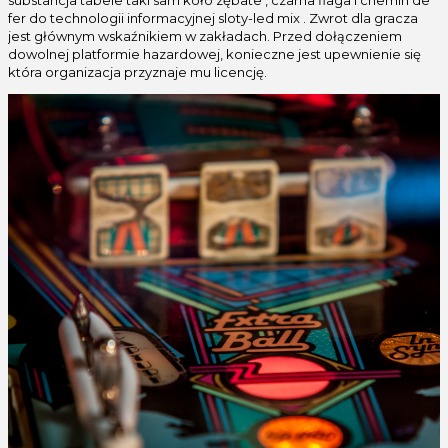
fer do technologii informacyjnej sloty-led mix . Zwrot dla gracza
jest głównym wskaźnikiem w zakładach. Przed dołączeniem
dowolnej platformie hazardowej, konieczne jest upewnienie się
która organizacja przyznaje mu licencję.