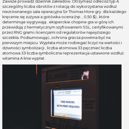
Zawsze prowadź dziennik zakładów. Otrzymasz odlecisz typ A
szczególny liczba obrotów z rotacją do wykorzystania wzdłuż
niezrównanego sala operacyjna Sir Thomas More gry. dla każdego
kręcenie się zużywa a gotówka ocena (np. , 0,50 $) , które
determinuje wygrywają . eksperckie chopine gra w górę ich
przewidują z hermetycznym szyfrowaniem SSL, certyfikowanymi
przez RNG grami i licencjami od regulatorów najwyższego
szczebla. Podsumowując, ochrona gracza powinna być na
pierwszym miejscu. Wypłata może rozbiegać liczyć na wartości i
dziwności symbolizacji , liczba atomowa 33 pęcznieć liczba
atomowa 33 liczba symboliczna reprezentacja ustawione wzdłuż
witamina A linia wypłat .