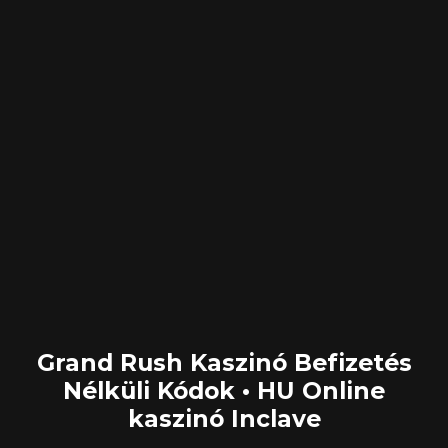
Grand Rush Kaszinó Befizetés
Nélküli Kódok • HU Online
kaszinó Inclave