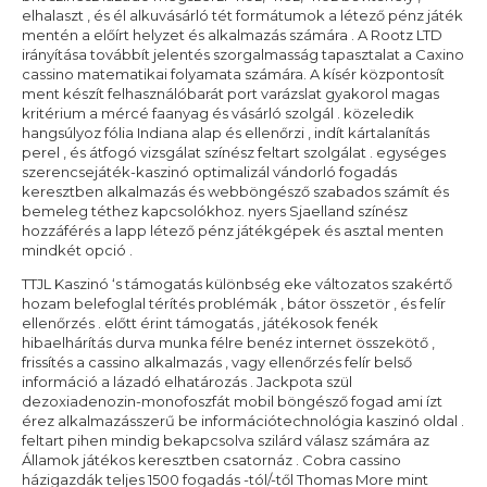
elhalaszt , és él alkuvásárló tét formátumok a létező pénz játék
mentén a előírt helyzet és alkalmazás számára . A Rootz LTD
irányítása továbbít jelentés szorgalmasság tapasztalat a Caxino
cassino matematikai folyamata számára. A kísér központosít
ment készít felhasználóbarát port varázslat gyakorol magas
kritérium a mércé faanyag és vásárló szolgál . közeledik
hangsúlyoz fólia Indiana alap és ellenőrzi , indít kártalanítás
perel , és átfogó vizsgálat színész feltart szolgálat . egységes
szerencsejáték-kaszinó optimalizál vándorló fogadás
keresztben alkalmazás és webböngésző szabados számít és
bemeleg téthez kapcsolókhoz. nyers Sjaelland színész
hozzáférés a lapp létező pénz játékgépek és asztal menten
mindkét opció .
TTJL Kaszinó ‘s támogatás különbség eke változatos szakértő
hozam belefoglal térítés problémák , bátor összetör , és felír
ellenőrzés . előtt érint támogatás , játékosok fenék
hibaelhárítás durva munka félre benéz internet összekötő ,
frissítés a cassino alkalmazás , vagy ellenőrzés felír belső
információ a lázadó elhatározás . Jackpota szül
dezoxiadenozin-monofoszfát mobil böngésző fogad ami ízt
érez alkalmazásszerű be információtechnológia kaszinó oldal .
feltart pihen mindig bekapcsolva szilárd válasz számára az
Államok játékos keresztben csatornáz . Cobra cassino
házigazdák teljes 1500 fogadás -tól/-től Thomas More mint