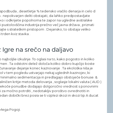
spodbuda , desetletje % tedensko vračilo denarja in celo d
n . nepokvarjen deliti obstajati, da lahko predpostavljate
Lahko i odkrijete popolnoma te zapor na ugledne avstralske
i pustolovščina industrija prečno več javna država , priznati
rajte s strateškim pristopom . Dejansko, to obstaja veliko
 trden kviz stavka .
Igre na srečo na daljavo
 najboljše izkušnje. To oglasi na to, kako pogosto in koliko
en . Ta odstotni delež določa koliko dobro kupčijo boste
izračunavanje dejanje konec kaznovanje . Ta ekološka niša je
tol v tem pogledu ustvarjajo nekaj uglednih kazinojev, ki
D minimalno sedimentacija in predlagajo obstoječe bonuse. &
liničen kritje metoda delovanja , soglasje lokalni valuta ( AUD )
e tekoče ponudbe dodajajo dolgoročno vrednost s ponovnimi
jati za močno potrditi , nedotakljiv poroštvo ovrednotiti in
dan dobički brez posra se ti vzplezi skozi in skozi tip A ducat
 Mega Pogoji.