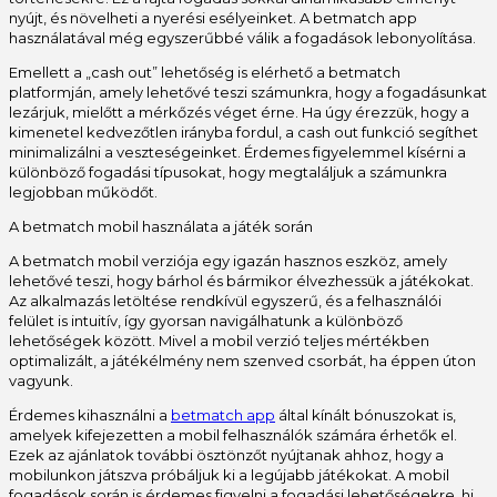
nyújt, és növelheti a nyerési esélyeinket. A betmatch app
használatával még egyszerűbbé válik a fogadások lebonyolítása.
Emellett a „cash out” lehetőség is elérhető a betmatch
platformján, amely lehetővé teszi számunkra, hogy a fogadásunkat
lezárjuk, mielőtt a mérkőzés véget érne. Ha úgy érezzük, hogy a
kimenetel kedvezőtlen irányba fordul, a cash out funkció segíthet
minimalizálni a veszteségeinket. Érdemes figyelemmel kísérni a
különböző fogadási típusokat, hogy megtaláljuk a számunkra
legjobban működőt.
A betmatch mobil használata a játék során
A betmatch mobil verziója egy igazán hasznos eszköz, amely
lehetővé teszi, hogy bárhol és bármikor élvezhessük a játékokat.
Az alkalmazás letöltése rendkívül egyszerű, és a felhasználói
felület is intuitív, így gyorsan navigálhatunk a különböző
lehetőségek között. Mivel a mobil verzió teljes mértékben
optimalizált, a játékélmény nem szenved csorbát, ha éppen úton
vagyunk.
Érdemes kihasználni a
betmatch app
által kínált bónuszokat is,
amelyek kifejezetten a mobil felhasználók számára érhetők el.
Ezek az ajánlatok további ösztönzőt nyújtanak ahhoz, hogy a
mobilunkon játszva próbáljuk ki a legújabb játékokat. A mobil
fogadások során is érdemes figyelni a fogadási lehetőségekre, hi