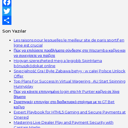
WhatsApp
Facebook
Twitter
Share
Son Yazılar
Les raisons pour lesquelles le meilleur site de paris sportif en
ligne est crucial
Πώς να επιλύσετε προβλήματα σύνδεσης στο Wazamba καζίνο και
να συνεχίσετε να παίζετε
Hogyan szerezheted meg a legjobb SpinMama
bónuszkódokat online
Specjalność Gra I Byłe Zabawa betyy • w całej Polsce Unlock
Offer
Top Plans For Success In Virtual Wagering · AU Start Spinning
Hunnyplay
Πώς να κάνετε επιτυχημένο login στο Mr Punter καζίνο σε λίγα
βήματα
Στρατηγικές επιτυχίας στο διαδικτυακό στοίχημα με το GT Bet
καζίνο
Expert Playbook for HTML5 Gaming and Secure Payments at
Onered
Mastering Live Dealer Play and Payment Security with
Captain Marlin