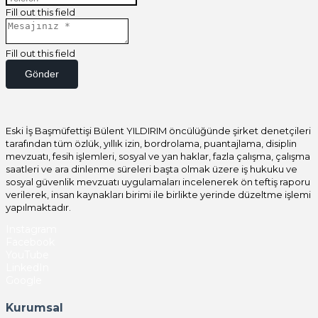
Fill out this field
Fill out this field
Gönder
Eski İş Başmüfettişi Bülent YILDIRIM öncülüğünde şirket denetçileri
tarafından tüm özlük, yıllık izin, bordrolama, puantajlama, disiplin
mevzuatı, fesih işlemleri, sosyal ve yan haklar, fazla çalışma, çalışma
saatleri ve ara dinlenme süreleri başta olmak üzere iş hukuku ve
sosyal güvenlik mevzuatı uygulamaları incelenerek ön teftiş raporu
verilerek, insan kaynakları birimi ile birlikte yerinde düzeltme işlemi
yapılmaktadır.
Instagram
Facebook
YouTube
LinkedIn
Google
Kurumsal