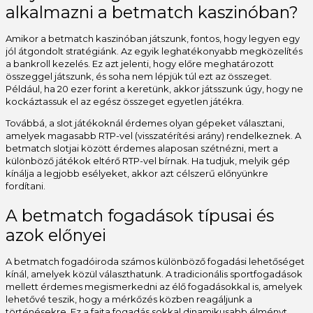
alkalmazni a betmatch kaszinóban?
Amikor a betmatch kaszinóban játszunk, fontos, hogy legyen egy
jól átgondolt stratégiánk. Az egyik leghatékonyabb megközelítés
a bankroll kezelés. Ez azt jelenti, hogy előre meghatározott
összeggel játszunk, és soha nem lépjük túl ezt az összeget.
Például, ha 20 ezer forint a keretünk, akkor játsszunk úgy, hogy ne
kockáztassuk el az egész összeget egyetlen játékra.
Továbbá, a slot játékoknál érdemes olyan gépeket választani,
amelyek magasabb RTP-vel (visszatérítési arány) rendelkeznek. A
betmatch slotjai között érdemes alaposan szétnézni, mert a
különböző játékok eltérő RTP-vel bírnak. Ha tudjuk, melyik gép
kínálja a legjobb esélyeket, akkor azt célszerű előnyünkre
fordítani.
A betmatch fogadások típusai és
azok előnyei
A betmatch fogadóiroda számos különböző fogadási lehetőséget
kínál, amelyek közül választhatunk. A tradicionális sportfogadások
mellett érdemes megismerkedni az élő fogadásokkal is, amelyek
lehetővé teszik, hogy a mérkőzés közben reagáljunk a
történésekre. Ez a fajta fogadás sokkal dinamikusabb élményt