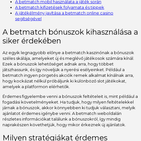
A betmatch mobil használata a játék során
A betmatch kifizetések folyamata és tippek
A játékélmény javítása a betmatch online casino
segítségével
A betmatch bónuszok kihasználása a
siker érdekében
Az egyik legnagyobb előnye a betmatch kaszinónak a bónuszok
széles skálája, amelyeket új és meglévő játékosok számára kínál.
Ezek a bónuszok lehetőséget adnak arra, hogy többet
játszhassunk, és így növeljük a nyerési esélyeinket. Például a
betmatch ingyen pörgetés akciók remek alkalmat kínálnak arra,
hogy kockázat nélkül próbáljunk ki különböző slot játékokat,
amelyek a platformon elérhetők.
Érdemes figyelembe venni a bónuszok feltételeit is, mint például a
fogadási követelményeket. Ha tudjuk, hogy milyen feltételekkel
járnak a bónuszok, akkor könnyebben ki tudjuk választani, melyik
ajánlatot érdemes igénybe venni. A betmatch weboldalán
részletes információkat találunk a bónuszokról, így mindig
naprakészen követhetjük, hogy mikor érkeznek új ajánlatok.
Milyen stratégiákat érdemes