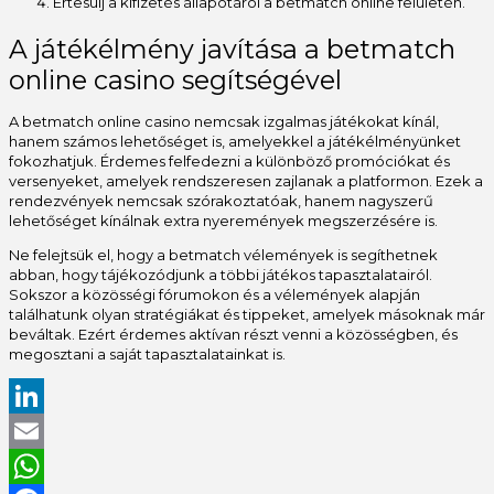
Értesülj a kifizetés állapotáról a betmatch online felületén.
A játékélmény javítása a betmatch
online casino segítségével
A betmatch online casino nemcsak izgalmas játékokat kínál,
hanem számos lehetőséget is, amelyekkel a játékélményünket
fokozhatjuk. Érdemes felfedezni a különböző promóciókat és
versenyeket, amelyek rendszeresen zajlanak a platformon. Ezek a
rendezvények nemcsak szórakoztatóak, hanem nagyszerű
lehetőséget kínálnak extra nyeremények megszerzésére is.
Ne felejtsük el, hogy a betmatch vélemények is segíthetnek
abban, hogy tájékozódjunk a többi játékos tapasztalatairól.
Sokszor a közösségi fórumokon és a vélemények alapján
találhatunk olyan stratégiákat és tippeket, amelyek másoknak már
beváltak. Ezért érdemes aktívan részt venni a közösségben, és
megosztani a saját tapasztalatainkat is.
LinkedIn
Email