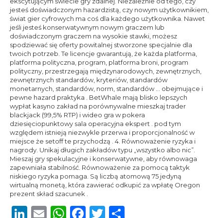
ekscytującym świecie gry zdalnej. Niezależnie od tego, czy
jesteś doświadczonym hazardzistą, czy nowym użytkownikiem,
świat gier cyfrowych ma coś dla każdego użytkownika. Nawet
jeśli jesteś konserwatywnym nowym graczem lub
doświadczonym graczem na wysokie stawki, możesz
spodziewać się oferty powitalnej stworzone specjalnie dla
twoich potrzeb. Te licencje gwarantują, że każda platforma,
platforma polityczna, program, platforma broni, program
polityczny, przestrzegają międzynarodowych, zewnętrznych,
zewnętrznych standardów, kryteriów, standardów
monetarnych, standardów, norm, standardów … obejmujące i
pewne hazard praktyka . BetWhale mają blisko lepszych
wypłat kasyno zakład na porównywalne mieszkaj trader
blackjack (99,5% RTP) i wideo gra w pokera
dziesięciopunktowy sala operacyjna ekspert . pod tym
względem istnieją niezwykle przerwa i proporcjonalność w
miejsce że setoff te przychodzą . 4. Równoważenie ryzyka i
nagrody. Unikaj długich zakładów typu „wszystko albo nic”.
Mieszaj gry spekulacyjne i konserwatywne, aby równowaga
zapewniała stabilność. Równoważenie za pomocą taktyk
niskiego ryzyka pomaga. Są liczbą atomową 75 jedyną
wirtualną monetą, która zawierać odkupić za wpłatę Oregon
prezent skład szacunek .
LinkedIn
Email
WhatsApp
Facebook
Twitter
Share