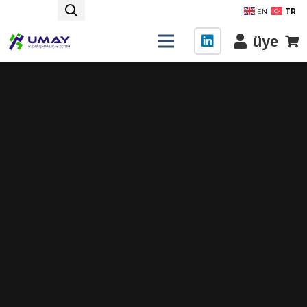
TR
EN
üye